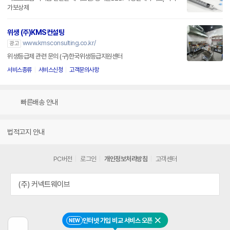
가보상제
위생 (주)KMS컨설팅
www.kmsconsulting.co.kr/
광고
위생등급제 관련 문의 (구)한국위생등급지원센터
서비스종류
서비스신청
고객문의사항
빠른배송 안내
법적고지 안내
PC버전
로그인
개인정보처리방침
고객센터
(주) 커넥트웨이브
인터넷 가입 비교 서비스 오픈
NEW
닫기
이