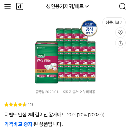
본문 바로가기
다
다나와
성인용기저귀/매트
사
검
나
이
색
와
드
메
메
상품비교
인
뉴
관
심
공
유
등록월 2023.01.
이미지출처: 에누리제공
리
1
개
별
4.
뷰
점
6
디펜드 안심 2배 길어진 깔개매트 10개 (20팩(200개))
가격비교 중지
된 상품입니다.