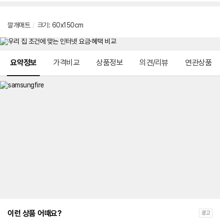
깔개매트
/
크기: 60x150cm
메뉴 네비게이션
요약정보
가격비교
상품정보
의견/리뷰
연관상품
이런 상품 어때요?
광고