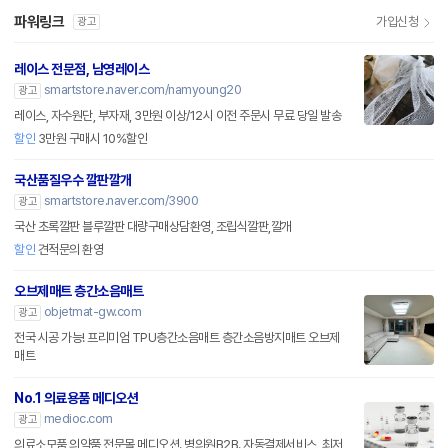
파워링크
가입신청
광고
레이스 전문점, 남영레이스
smartstore.naver.com/namyoung20
광고
레이스, 자수원단, 부자재, 3만원 이상/12시 이전 주문시 무료 당일 발송
할인
3만원 구매시 10%할인
국산품질우수 깔판깔개
smartstore.naver.com/3900
광고
국산 초록깔판 블루깔판 대량구매상담환영, 조립식깔판,깔개
할인
견적문의 환영
오브제매트 층간소음매트
objetmat-gw.com
광고
전국 시공 가능! 프리미엄 TPU층간소음매트 층간소음방지매트 오브제
매트
No.1 의료용품 메디오션
medioc.com
광고
의료소모품 의약품 전문몰 메디오션. 병의원B2B. 자동결제서비스, 최저