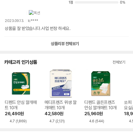
1점
0%
2023.09.13.
lc****
상품을 잘 받았습니다.사업 번창 하세요.
상품리뷰 전체보기
카테고리 인기상품
전체보기
디펜드 안심 깔개매
메디프렌즈 위생 깔
디펜드 골든프렌즈
쏘피
트 10개
개매트 10개
안심 깔개매트 10개
요실
22개
26,490
원
42,580
원
25,960
원
18,
4.7
(1,869)
4.7
(2,121)
4.6
(544)
4.