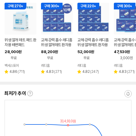
구매 270+
구매 300+
구매 220+
구매 300+
위생 깔개 매트 패드 환
교체·강력 흡수 레디홈
교체·강력 흡수 레디홈
교체·강력 흡수
자용 배변패드
위생 깔개매트 환자용
위생 깔개매트 환자용
위생 깔개매트 
안심 방수 패드 90x12
안심 위생패드 60x75
안심 방수 패드 
28,000
88,200
52,000
47,530
원
원
원
원
0(대형), 5개입, 10팩
(일반), 10개입, 10팩
0(대형), 5개입,
무료
무료
무료
3,000원
백세스토어
레디홈
레디홈
레디홈
리
리
리
리
4.86
(
711
)
4.83
(
271
)
4.82
(
247
)
4.83
(
271
)
별
별
별
별
뷰
뷰
뷰
뷰
점
점
점
점
수
수
수
수
최저가 추이
최
알
저
림
가
받
추
는
이
중
란?