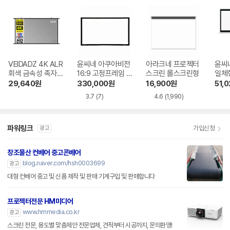
VEIDADZ 4K ALR
윤씨네 아쿠아비전
아라크네 프로젝터
윤씨
회색 금속성 족자형
16:9 고정프레임 스
스크린 롤스크린형
일체형
빔프로젝터 스크린
크린 SA-FH 시리
-SH
29,640
원
330,000
원
16,900
원
51,
즈 시네비젼원단
3.7
(7)
4.6
(1,990)
파워링크
가입신청
광고
창조물산 컨베어 중고콘베어
blog.naver.com/hsh0003699
광고
대형 컨베어 중고 및 신품 제작 및 판매 기계구입 및 판매합니다
프로젝터전문 HM미디어
www.hmmedia.co.kr
광고
스크린 전문, 용도별 맞춤제안 전문업체, 견적부터 시공까지, 문의환영!