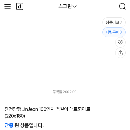
본문 바로가기
다
다나와
스크린
사
검
나
이
색
와
드
메
메
상품비교
인
뉴
대량구매
관
심
공
유
등록월 2002.09.
진전양행 JinJeon 100인치 벽걸이 매트화이트
(220x180)
단종
된 상품입니다.