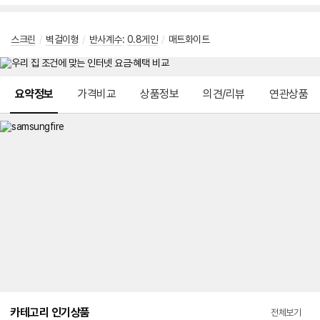
스크린
/
벽걸이형
/
반사계수
:
0.8게인
/
매트화이트
메뉴 네비게이션
요약정보
가격비교
상품정보
의견/리뷰
연관상품
카테고리 인기상품
전체보기