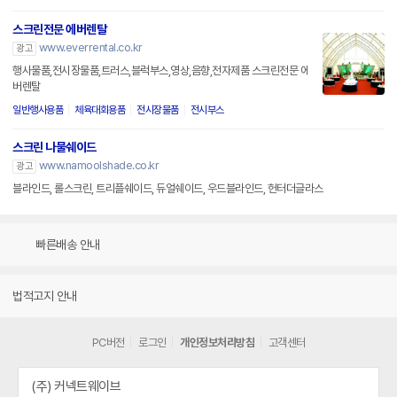
스크린전문 에버렌탈
www.everrental.co.kr
광고
행사물품,전시장물품,트러스,블럭부스,영상,음향,전자제품 스크린전문 에
버렌탈
일반행사용품
체육대회용품
전시장물품
전시부스
스크린 나물쉐이드
www.namoolshade.co.kr
광고
블라인드, 롤스크린, 트리플쉐이드, 듀얼쉐이드, 우드블라인드, 헌터더글라스
빠른배송 안내
법적고지 안내
PC버전
로그인
개인정보처리방침
고객센터
(주) 커넥트웨이브