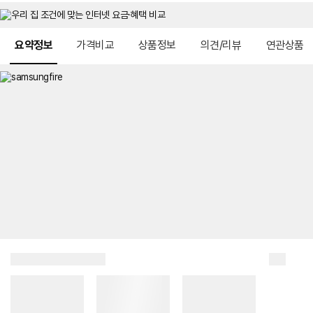
메뉴 네비게이션
요약정보
가격비교
상품정보
의견/리뷰
연관상품