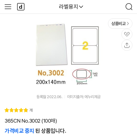
본문 바로가기
다
다나와
라벨용지
사
검
나
이
색
와
드
메
메
상품비교
인
뉴
관
심
공
유
등록월 2022.06.
이미지출처: 에누리제공
리
개
별
4.
뷰
점
9
365CN No.3002 (100매)
가격비교 중지
된 상품입니다.