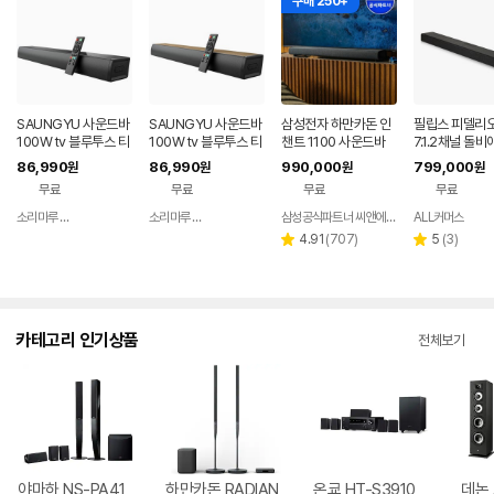
구매 250+
SAUNGYU 사운드바
SAUNGYU 사운드바
삼성전자 하만카돈 인
필립스 피델리오
100W tv 블루투스 티
100W tv 블루투스 티
챈트 1100 사운드바
7.1.2채널 돌
비 스피커 홈시어터 A
비 거실 스피커 홈시어
홈시어터 거실 TV 스
스 내장 서브우
86,990
86,990
990,000
799,000
원
원
원
원
RC 옵티컬 USB
터 ARC 옵티컬
피커 서라운드 우퍼 옵
사운드바
무료
무료
무료
무료
션
소리마루 유한회사
소리마루 유한회사
삼성공식파트너 씨앤에이치
ALL커머스
네이버
네이버
페이
페이
리
리
4.91
(
707
)
5
(
3
)
별
별
뷰
뷰
점
점
수
수
카테고리 인기상품
전체보기
야마하 NS-PA41
하만카돈 RADIAN
온쿄 HT-S3910
데논 