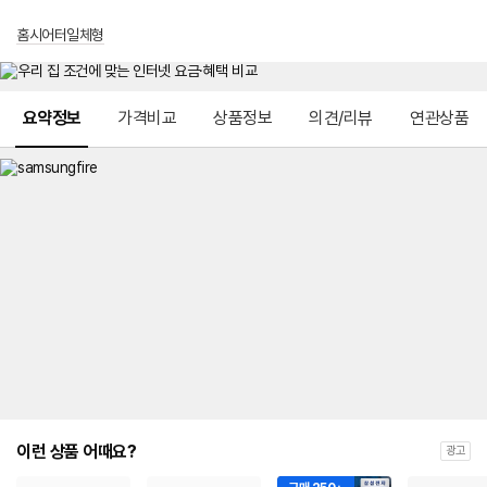
홈시어터일체형
메뉴 네비게이션
요약정보
가격비교
상품정보
의견/리뷰
연관상품
이런 상품 어때요?
광고