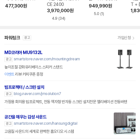
CE 2400
T +
477,300
원
949,990
원
70 
3,970,000
원
1,8
5.0
(1)
4.9
(34)
파워링크
가입신청
광고
MD코리아 MU9132L
smartstore.naver.com/mountingdream
광고
높이조절 강화유리베이스 스피커 스탠드
이벤트
리뷰 커피쿠폰 증정
빔프로젝터 / 스크린 설치
blog.naver.com/jmsolution7
광고
가정용 회의용 빔프로젝트, 전동 액자형 반자동 스크린 설치전문 엘리베이션 전동바텐
공간을 채우는 감성 사운드
smartstore.naver.com/hansungdigital
광고
고음질 사운드의 세계로 완벽한 홈오디오 시스템