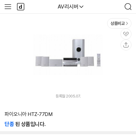
본문 바로가기
다
다나와
AV리시버
사
검
나
이
색
와
드
메
메
상품비교
인
뉴
관
심
공
유
등록월 2005.07.
파이오니아 HTZ-77DM
단종
된 상품입니다.