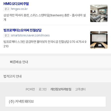
HMG오디오비주얼
hmgav.co.kr
광고
삼성 하만 럭셔리 총판, 스위스 스텐하임(Stenheim) 총판 - 홈시네마 설
계
빔프로젝터는모이써 친절상담
smartstore.naver.com/moes
광고
빔프로젝터 스크린 궁금하면 물어보자 전국시공 친절상담 070 4754 9
210
빠른배송 안내
법적고지 안내
PC버전
로그인
개인정보처리방침
고객센터
(주) 커넥트웨이브