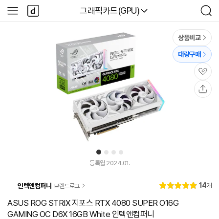
본문 바로가기
다
다나와
그래픽카드(GPU)
사
검
나
이
색
와
드
메
메
상품비교
인
뉴
대량구매
관
심
공
유
1
2
3
4
등록월 2024.01.
리
14
인텍앤컴퍼니
개
브랜드로그
별
5.
뷰
점
0
ASUS ROG STRIX 지포스 RTX 4080 SUPER O16G
GAMING OC D6X 16GB White 인텍앤컴퍼니