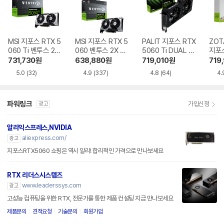
MSI 지포스 RTX 5
MSI 지포스 RTX 5
PALIT 지포스 RTX
ZOT
060 Ti 벤투스 2X
060 벤투스 2X OC
5060 Ti DUAL D
지포스
OC 플러스 D7 8G
D7 8GB
7 8GB 이엠텍
Ti T
731,730
원
638,880
원
719,010
원
719
B
D7 
5.0
(32)
4.9
(337)
4.8
(64)
4.
파워링크
가입신청
광고
알리익스프레스,NVIDIA
aliexpress.com/
광고
지포스RTX5060 쇼핑은 역시 알리! 합리적인 가격으로 만나보세요
RTX 리더스시스템즈
www.leaderssys.com
광고
고성능 컴퓨팅을 위한 RTX, 전문가를 통한 제품 컨설팅 지금 만나보세요
제품문의
견적요청
기술문의
회원가입