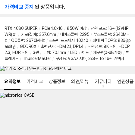
가격비교 중지
된 상품입니다.
RTX 4080 SUPER
/
PCIe4.0x16
/
850W 이상
/
전원 포트
:
16핀(12VHP
WR) x1
/
가로(길이)
:
357.6mm
/
베이스클럭
:
2295
/
부스트클럭
:
2640MH
z
/
OC클럭
:
2670MHz
/
스트림 프로세서
:
10240
/
최대 AI TOPS
:
836(sp
arsity)
/
GDDR6X
/
출력단자
:
HDMI2.1
,
DP1.4
/
지원정보
:
8K 지원
,
HDCP
2.3
,
HDR 지원
/
3팬
/
두께
:
70.1mm
/
LED 라이트
/
제로팬(0-dB기술)
/
백
플레이트
/
ThunderMaster
/
구성품
:
VGA지지대
,
3x8핀 to 16핀 커넥터
메뉴 네비게이션
요약정보
가격비교
상품정보
의견/리뷰
커뮤니티
연관상품
3