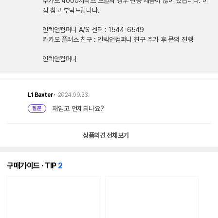
추가로 4000시리즈 모델의 경우 단종 제품이 많이 있습니다. 이
점 참고 부탁드립니다.
인텍앤컴퍼니 A/S 센터 : 1544-6549
카카오 플러스 친구 : 인텍앤컴퍼니 친구 추가 후 문의 진행
인텍앤컴퍼니
L1
Baxter·
2024.09.23.
재입고 언제되나요?
질문
상품의견 전체보기
개
구매가이드 · TIP
2
의
콘
텐
츠
가
있