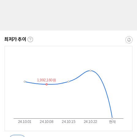
최저가 추이
최
알
저
림
가
받
추
는
이
중
란?