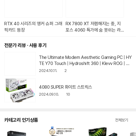
습
니
다.
RTX 40 시리즈의 앵커 슈퍼 그래
RX 7800 XT 저렴해지는 중, 지
픽카드 등장
포스 4060 특가에 숨 못쉬는 라
데온 7600 [2024년 7~8월 그래
픽카드 가격동향]
전문가 리뷰 · 사용 후기
동
The Ultimate Modern Aesthetic Gaming PC | HY
영
TE Y70 Touch | Hydroshift 360 | Klevv ROG | 40
상
80 Super
2024.10.11.
2
아
이
콘
4080 SUPER 화이트 스트릭스
2024.09.10.
10
카테고리 인기상품
전체보기