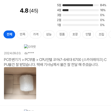
5점
84%
4.8
45
4점
16%
3점
0%
2점
0%
1점
0%
전체
만족
가격
성능
정품
포장
인텔
조립
2024.09.03.
du****
PC주변기기 > PC부품 > CPU인텔 코어i7-6세대 6700 (스카이레이크) C
PU물건 잘 받았습니다. 택배 기사님께서 물건 잘 전달 해 주셨습니다.