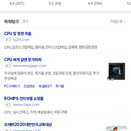
프레시)
프레시)
4.9
(307)
5.0
(59)
4.9
(294)
5.
파워링크
가입신청
광고
CPU 및 정련 추출
cj금속.com
광고
CPU,금은스크랩매입, 팔라듐,전자스크랩매입, 금폐액, 정련공장운영
CPU 싸게 살땐 왕가피씨
www.wanggapc.com
광고
우수업체 컴퓨터 싼곳, 특가몰 운영, 조립과정 오픈, 할인쿠폰지급, 후기
문상제공
PC구매하기
조립영상
게임BEST
특가몰
RCHIPS 전자부품 쇼핑몰
www.rchips.com
광고
CPU, 실시간재고, 가격, 배송일표시, 바로구매!
프레버2020대한민국교육대상
www.praver.co.kr
광고