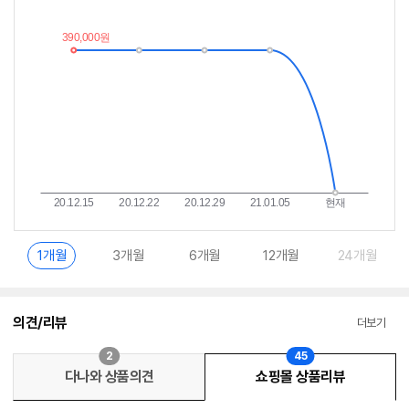
가
받
추
는
이
중
란?
1개월
3개월
6개월
12개월
24개월
의견/리뷰
더보기
2
45
다나와 상품의견
쇼핑몰 상품리뷰