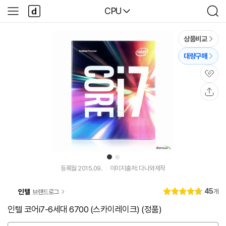
본문 바로가기
다
다나와
CPU
사
검
나
이
색
와
드
메
메
상품비교
인
뉴
대량구매
관
심
공
유
1
2
등록월 2015.09.
이미지출처: 다나와제작
리
45
인텔
개
브랜드로그
별
4.
뷰
점
8
인텔 코어i7-6세대 6700 (스카이레이크) (정품)