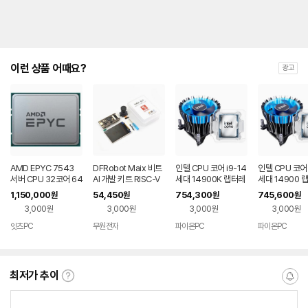
이런 상품 어때요?
광고
AMD EPYC 7543
DFRobot Maix 비트
인텔 CPU 코어 i9-14
인텔 CPU 코어 
서버 CPU 32코어 64
AI 개발 키트 RISC-V
세대 14900K 랩터레
세대 14900 
스레드
K210 IoT (KIT0155)
이크 리프레시 (벌크
크 리프레시 (
1,150,000
54,450
754,300
745,600
원
원
원
원
+동판쿨러RH1)
판쿨러RH1)
3,000원
3,000원
3,000원
3,000원
잇츠PC
무원전자
파이온PC
파이온PC
최저가 추이
최
알
저
림