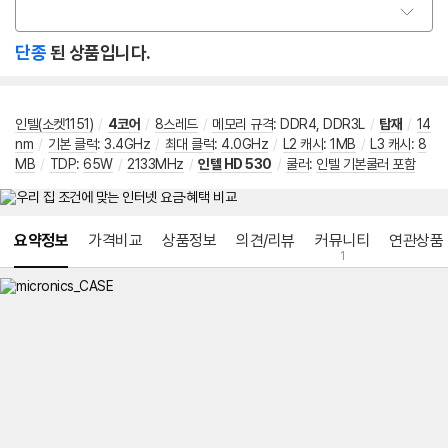
옵
션
단종
된 상품입니다.
선
택
인텔(소켓1151)
/
4코어
/
8스레드
/
메모리 규격
:
DDR4, DDR3L
/
탑재
/
14
nm
/
기본 클럭
:
3.4GHz
/
최대 클럭
:
4.0GHz
/
L2 캐시
:
1MB
/
L3 캐시
:
8
MB
/
TDP
:
65W
/
2133MHz
/
인텔 HD 530
/
쿨러
:
인텔 기본쿨러 포함
메뉴 네비게이션
요약정보
가격비교
상품정보
의견/리뷰
커뮤니티
연관상품
1