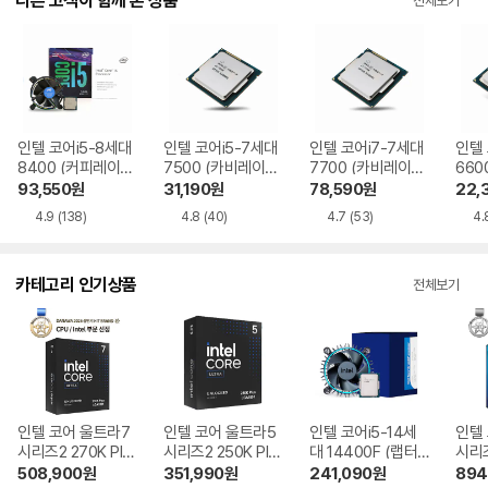
다른 고객이 함께 본 상품
전체보기
인텔 코어i5-8세대
인텔 코어i5-7세대
인텔 코어i7-7세대
인텔 
8400 (커피레이
7500 (카비레이크)
7700 (카비레이크)
660
크) 정품
중고
중고
크) 
93,550
원
31,190
원
78,590
원
22,
4.9
(138)
4.8
(40)
4.7
(53)
4.
카테고리 인기상품
전체보기
인텔 코어 울트라7
인텔 코어 울트라5
인텔 코어i5-14세
인텔
시리즈2 270K Plu
시리즈2 250K Plu
대 14400F (랩터
시리즈
s (애로우레이크 리
s (애로우레이크 리
레이크 리프레시)
로우
508,900
원
351,990
원
241,090
원
894