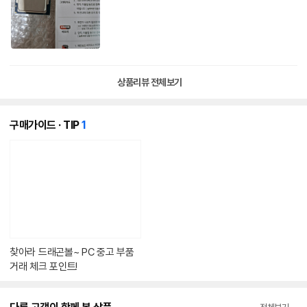
상품리뷰 전체보기
개
구매가이드 · TIP
1
의
콘
텐
츠
가
있
습
니
다.
찾아라 드래곤볼~ PC 중고 부품
거래 체크 포인트!