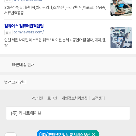
30년전통,필리핀대학,필리핀의대,조기유학,온라인학위,아포스티유공증,
서류번역공증.
컴뷰어스 컴퓨터원격렌탈
comviewers.com/
광고
인텔 제온 라이젠 데스크탑 워크스테이션 본체 + 공인IP 월 임대, 대여, 렌
탈
빠른배송 안내
법적고지 안내
PC버전
로그인
개인정보처리방침
고객센터
(주) 커넥트웨이브
인터넷 가입 비교 서비스 오픈
NEW