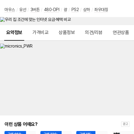
마우스
/
유선
/
3버튼
/
480-DPI
/
광
/
PS2
/
상하
/
좌우대칭
메뉴 네비게이션
요약정보
가격비교
상품정보
의견/리뷰
연관상품
이런 상품 어때요?
광고