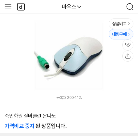
본문 바로가기
다
다나와
마우스
사
검
나
이
색
와
드
메
메
상품비교
인
뉴
대량구매
관
심
공
유
등록월 2004.12.
죽인화원 실버클린 은나노
가격비교 중지
된 상품입니다.