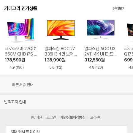
카테고리 인기상품
전체보기
크로스오버 27QD1
알파스캔 AOC 27
알파스캔 AOC U3
크로스
66CM QHD iPS U
B36H3 4면 보더리
2V11 4K UHD 프리
Q17
SB-C 화이트 Ai 멀
스 IPS 120 시력보
싱크 HDR 시력보호
QHD
178,590
원
138,990
원
312,550
원
699
티스탠드
호 무결점
무결점
Ai 
4.9
(190)
5.0
(112)
4.8
(120)
4.
드
빠른배송 안내
법적고지 안내
PC버전
로그인
개인정보처리방침
고객센터
(주) 커넥트웨이브