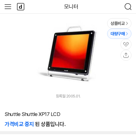
본문 바로가기
다
모니터
사
검
나
이
색
와
드
메
메
상품비교
인
뉴
대량구매
관
심
공
유
등록월 2005.01.
Shuttle Shuttle XP17 LCD
가격비교 중지
된 상품입니다.