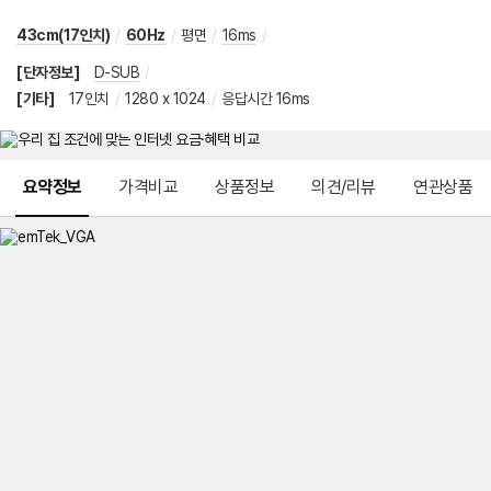
43cm(17인치)
/
60Hz
/
평면
/
16ms
/
[단자정보]
D-SUB
/
[기타]
17인치
/
1280 x 1024
/
응답시간 16ms
메뉴 네비게이션
요약정보
가격비교
상품정보
의견/리뷰
연관상품