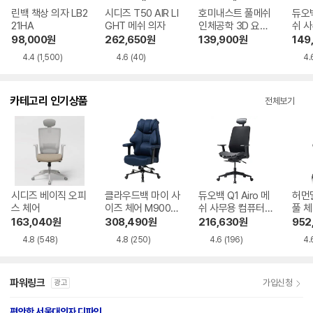
린백 책상 의자 LB2
시디즈 T50 AIR LI
호미내스트 풀메쉬
듀오백
21HA
GHT 메쉬 의자
인체공학 3D 요추
쉬 
허리보호 컴퓨터 의
책상
98,000
원
262,650
원
139,900
원
149
자 HN-OC1006LK
4.4
(1,500)
4.6
(40)
4.
카테고리 인기상품
전체보기
시디즈 베이직 오피
클라우드백 마이 사
듀오백 Q1 Airo 메
허먼
스 체어
이즈 체어 M900M
쉬 사무용 컴퓨터
풀 
Q 2.0 게이밍 의자
책상 의자
레스
163,040
원
308,490
원
216,630
원
952
4.8
(548)
4.8
(250)
4.6
(196)
4.
파워링크
가입신청
광고
편안한 서울대의자 디파인