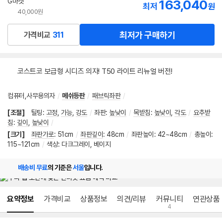
G마켓
163,040
최저
원
40,000원
최저가 구매하기
가격비교
311
코스트코 보급형 시디즈 의자! T50 라이트 리뉴얼 버전!
컴퓨터,사무용의자
/
메쉬등판
/
패브릭좌판
/
[조절]
틸팅
:
고정
,
가능
,
강도
/
좌판
:
높낮이
/
목받침
:
높낮이
,
각도
/
요추받
침
:
깊이
,
높낮이
/
[크기]
좌판가로
:
51cm
/
좌판깊이
:
48cm
/
좌판높이
:
42~48cm
/
총높이
:
115~121cm
/
색상: 다크그레이, 베이지
배송비 무료
의 기준은
서울
입니다.
메뉴 네비게이션
요약정보
가격비교
상품정보
의견/리뷰
커뮤니티
연관상품
4