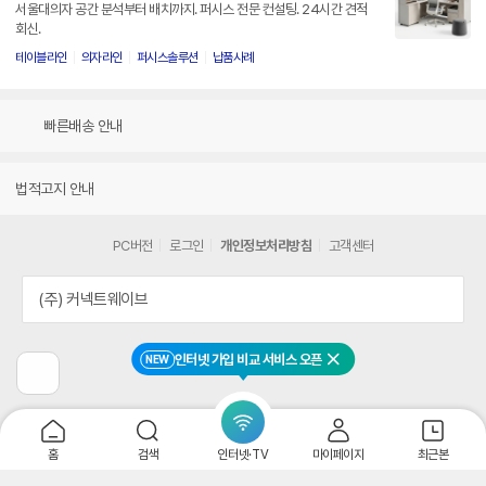
서울대의자 공간 분석부터 배치까지. 퍼시스 전문 컨설팅. 24시간 견적
회신.
테이블라인
의자라인
퍼시스솔루션
납품사례
빠른배송 안내
법적고지 안내
PC버전
로그인
개인정보처리방침
고객센터
(주) 커넥트웨이브
인터넷 가입 비교 서비스 오픈
NEW
닫기
이
전
페
이
지
홈
검색
인터넷·TV
마이페이지
최근본
로
이
동