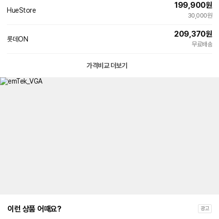
199,900
원
HueStore
네
30,000원
이
버
209,370
원
페
롯데ON
이
무료배송
가격비교 더보기
이런 상품 어때요?
광고