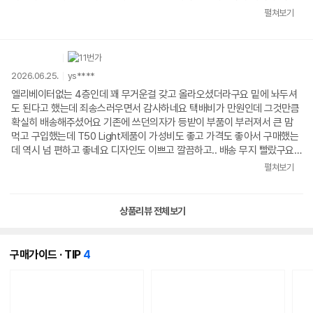
기능을 쓰지 않을 것 같아 보급형을 산거지만 왠만한 기능은 다 있어서 가성
펼쳐보기
비 갑인듯 합니다. 아주 만족합니다. 이전 의자와 비교해서 만족감이 더 큰
감도 있습니다.
2026.06.25.
ys****
엘리베이터없는 4층인데 꽤 무거운걸 갖고 올라오셨더라구요 밑에 놔두셔
도 된다고 했는데 죄송스러우면서 감사하네요 택배비가 만원인데 그것만큼
확실히 배송해주셨어요 기존에 쓰던의자가 등받이 부품이 부러져서 큰 맘
먹고 구입했는데 T50 Light제품이 가성비도 좋고 가격도 좋아서 구매했는
데 역시 넘 편하고 좋네요 디자인도 이쁘고 깔끔하고.. 배송 무지 빨랐구요
코스트코에서 구입하기 여의치 않으심 구매를 추천합니다 시디즈 넘 좋은데
펼쳐보기
비싸서 고민이시면 이만한 의자 없는거 같네요 잘쓰겠습니다 정말 좋아요
아 그리고 스카이블루 옵션을 골랐는데 요제품이 온거예요 박스에는 BLUE
라고 되있는데 요것이 더 이쁜거 같아서 더 좋아요 참고하시길~~
상품리뷰 전체보기
개
구매가이드 · TIP
4
의
콘
텐
츠