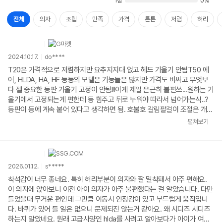
1점
0%
전체
의자
조립
만족
가격
튼튼
저렴
허리
2024.10.17.
do****
T20은 가격적으로 저렴하지만 요추지지대 없고 헤드 기울기 안됨T50 에
어, HLDA, HA, HF 등등의 모델은 기능들은 많지만 가격도 비싸고 무엇보
다 젤 중요한 등판 기울기 고정이 안됨!!!이게 제일 은근히 불편쓰...원하는 기
울기에서 고정되는게 편한데 등 힘주고 뒤로 누워야 따라서 넘어가는식..?
등판이 등에 계속 붙어 있다고 생각하면 됨. 호불호 갈림팔걸이 조절은 개인
적으로 아무런 쓰잘데 없고그래서 고른게 T50 베이직!!필요한 기능만 딱딱
펼쳐보기
있어서 좋음헤드 기울기있고 허리 요추지지대있고 등판 기울기 고정되고 이
만한 의자 없어서 매우 만족!컴터 게임의자 알아보는사람 있으면 게이밍 의
자 절대 사지말것돈 더주고 이거사시길
2026.01.12.
s*****
착석감이 너무 좋네요. 특히 허리부분이 의자와 잘 밀착돼서 아주 편해요.
이 의자에 앉아보니 이전 아이 의자가 아주 불편했다는 걸 알았습니다. 다만
들었을때 무거운 편인데 그만큼 이동시 안정감이 있고 부드럽게 움직입니
다. 바퀴가 있어 들 일은 없으니 문제되진 않는거 같아요. 왜 시디즈 시디즈
하는지 알았네요. 원래 고급사양인 hlda를 사려고 알아보다가 아이가 여러