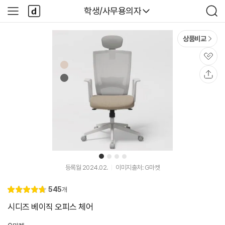
본문 바로가기
다
다나와
학생/사무용의자
사
검
나
이
색
와
드
메
메
상품비교
인
뉴
관
심
공
유
1
2
3
4
등록월 2024.02.
이미지출처: G마켓
리
545
개
별
4.
뷰
점
8
시디즈 베이직 오피스 체어