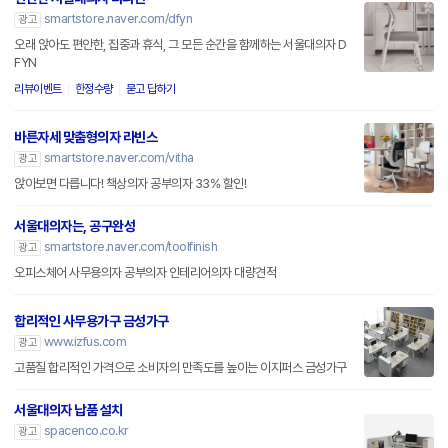
smartstore.naver.com/dfyn
광고
오래 앉아도 편안한, 집중과 휴식, 그 모든 순간을 함께하는 서울대의자 D
FYN
리뷰이벤트
한정수량
묻고 답하기
바른자세 맞춤형의자 라빈스
smartstore.naver.com/vitha
광고
앉아보면 다릅니다! 책상의자 공부의자 33% 할인!
서울대의자는, 공구완성
smartstore.naver.com/toolfinish
광고
오피스체어 사무용의자 공부의자 인테리어의자 대량견적
합리적인 사무용가구 금성가구
www.izfus.com
광고
고품질 합리적인 가격으로 소비자의 만족도를 높이는 이지퍼스 금성가구
서울대의자 납품 설치
spacenco.co.kr
광고