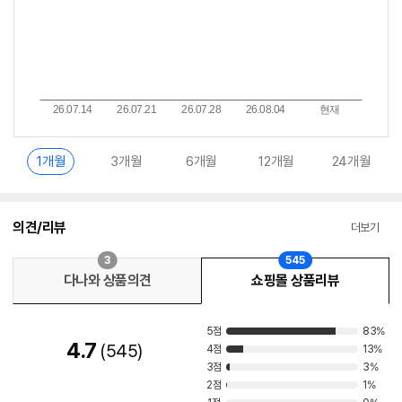
1개월
3개월
6개월
12개월
24개월
의견/리뷰
더보기
3
545
다나와 상품의견
쇼핑몰 상품리뷰
5점
83%
4.7
545
4점
13%
3점
3%
2점
1%