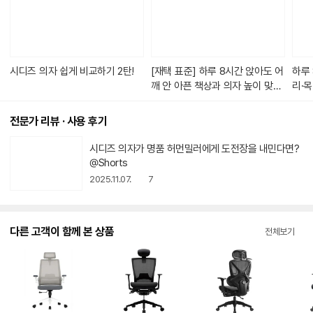
가
있
습
니
다.
시디즈 의자 쉽게 비교하기 2탄!
[재택 표준] 하루 8시간 앉아도 어
하루 
깨 안 아픈 책상과 의자 높이 맞추
리·
기
전문가 리뷰 · 사용 후기
동
시디즈 의자가 명품 허먼밀러에게 도전장을 내민다면?
영
@Shorts
상
2025.11.07.
7
아
이
콘
다른 고객이 함께 본 상품
전체보기