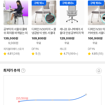
구매 10+
구매 850+
구매 150+
공부의자 서울대 풀메
디파인 IV30의자 + 쿨
레니프 유니백체어 서
디파인 IV30 의
쉬 회의용 바퀴없는 피
냉감방석 셋트 서울대
울대 인생 공부의자 학
커버셋트 서울대
치블리 에어본
수험생 여름 차량용 쿨
생 책상 사무용 사무실
실 초등 중학생
139,000
109,800
129,000
100,900
원
원
원
원
링 벌집 메쉬 통풍
컴퓨터 화이트
생 공부 팔걸이
9,000원
무료
무료
무료
피치블리체어 스토어
DFYN
레니프
DFYN
네이버
페이
리
리
리
리
4.81
(
248
)
5
(
1
)
4.71
(
999+
)
4.85
(
55
)
별
별
별
별
뷰
뷰
뷰
뷰
점
점
점
점
수
수
수
수
최저가 추이
최
알
저
림
가
받
추
는
이
중
란?