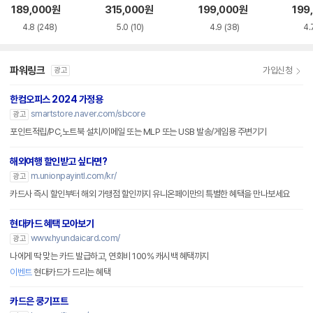
CI-e
189,000
원
315,000
원
199,000
원
199
4.8
(248)
5.0
(10)
4.9
(38)
4.
파워링크
가입신청
광고
한컴오피스 2024 가정용
smartstore.naver.com/sbcore
광고
포인트적립/PC,노트북 설치/이메일 또는 MLP 또는 USB 발송/게임용 주변기기
해외여행 할인받고 싶다면?
m.unionpayintl.com/kr/
광고
카드사 즉시 할인부터 해외 가맹점 할인까지 유니온페이만의 특별한 혜택을 만나보세요
현대카드 혜택 모아보기
www.hyundaicard.com/
광고
나에게 딱 맞는 카드 발급하고, 연회비 100% 캐시백 혜택까지
이벤트
현대카드가 드리는 혜택
카드은 쿵기프트