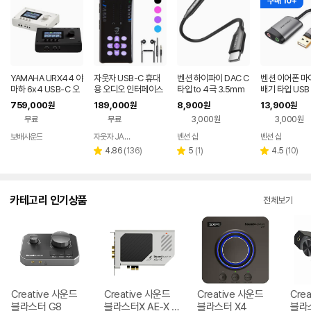
구매 10+
YAMAHA URX44 야
자웃자 USB-C 휴대
벤션 하이파이 DAC C
벤션 이어폰 마
마하 6x4 USB-C 오
용 오디오 인터페이스
타입 to 4극 3.5mm
배기 타입 USB
디오 인터페이스 터치
AUX 케이블 젠더 BII
사운드카드, C
759,000
189,000
8,900
13,900
원
원
원
원
LCD
무료
무료
3,000원
3,000원
보배사운드
자웃자 JAUTJA
벤션 샵
벤션 샵
네이버
네이버
네이버
네이버
페이
페이
페이
페이
리
리
리
4.86
(
136
)
5
(
1
)
4.5
(
10
)
별
별
별
뷰
뷰
뷰
점
점
점
수
수
수
카테고리 인기상품
전체보기
Creative 사운드
Creative 사운드
Creative 사운드
Cre
블라스터 G8
블라스터X AE-X P
블라스터 X4
블라