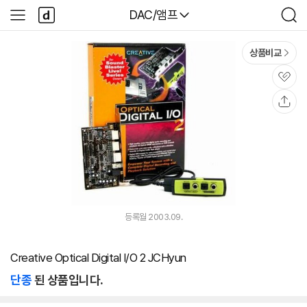
본문 바로가기
다
다나와
DAC/앰프
사
검
나
이
색
와
드
메
메
상품비교
인
뉴
관
심
공
유
등록월 2003.09.
Creative Optical Digital I/O 2 JCHyun
단종
된 상품입니다.