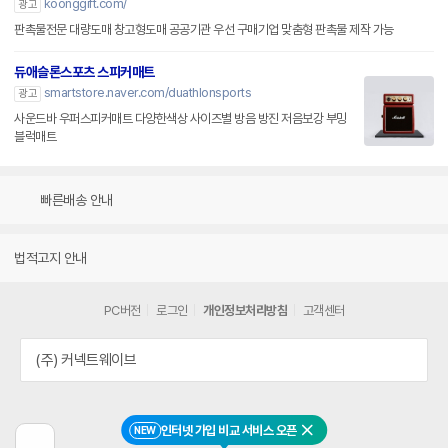
koonggift.com/
광고
판촉물전문 대량도매 창고형도매 공공기관 우선 구매기업 맞춤형 판촉물 제작 가능
듀애슬론스포츠 스피커매트
smartstore.naver.com/duathlonsports
광고
사운드바 우퍼스피커매트 다양한색상 사이즈별 방음 방진 저음보강 부밍
블럭매트
빠른배송 안내
법적고지 안내
PC버전
로그인
개인정보처리방침
고객센터
(주) 커넥트웨이브
인터넷 가입 비교 서비스 오픈
NEW
닫기