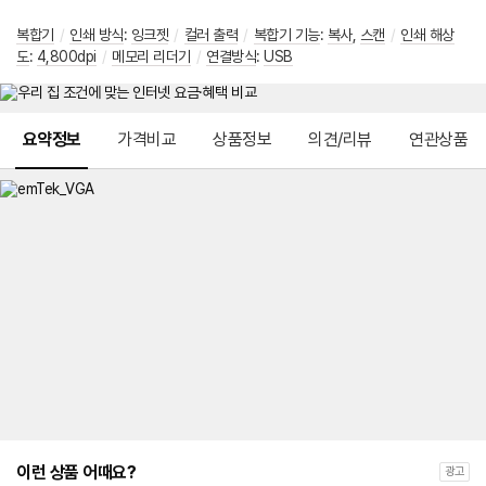
복합기
/
인쇄 방식
:
잉크젯
/
컬러 출력
/
복합기 기능
:
복사
,
스캔
/
인쇄 해상
도
:
4,800dpi
/
메모리 리더기
/
연결방식
:
USB
메뉴 네비게이션
요약정보
가격비교
상품정보
의견/리뷰
연관상품
이런 상품 어때요?
광고