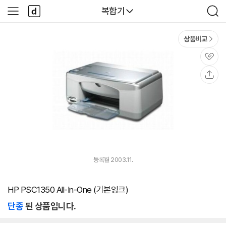
본문 바로가기
다
다나와
복합기
사
검
나
이
색
와
드
메
메
상품비교
인
뉴
관
심
공
유
등록월 2003.11.
HP PSC1350 All-In-One (기본잉크)
단종
된 상품입니다.