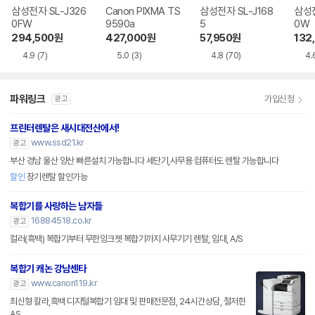
삼성전자 SL-J326
Canon PIXMA TS
삼성전자 SL-J168
삼성전
0FW
9590a
5
0W
294,500
원
427,000
원
57,950
원
132
4.9
(7)
5.0
(3)
4.8
(70)
4.
파워링크
가입신청
광고
프린터렌탈은 새시대전산에서!
www.ssd21.kr
광고
부산 경남 울산 양산 빠른설치 가능합니다 세단기,사무용 컴퓨터도 렌탈 가능합니다
할인
장기렌탈 할인가능
복합기를 사랑하는 남자들
16884518.co.kr
광고
컬러(흑백) 복합기부터 무한잉크젯 복합기까지 사무기기 렌탈, 임대, A/S
복합기 캐논 강남센타
www.canon119.kr
광고
최신형 칼라,흑백 디지털복합기 임대 및 판매전문점, 24시간상담, 철저한
AS.