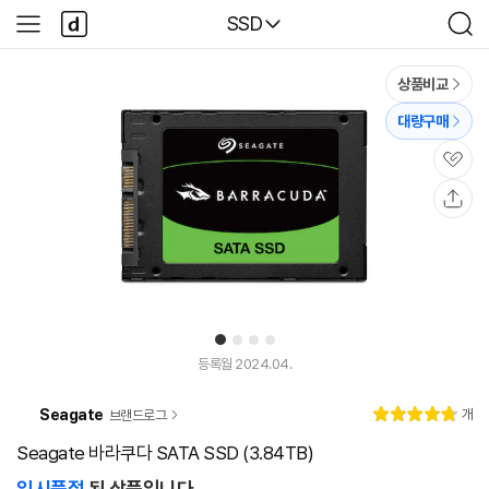
본문 바로가기
다
다나와
SSD
사
검
나
이
색
와
드
메
메
상품비교
인
뉴
대량구매
관
심
공
유
1
2
3
4
등록월 2024.04.
리
Seagate
개
브랜드로그
별
4.
뷰
점
8
Seagate 바라쿠다 SATA SSD (3.84TB)
일시품절
된 상품입니다.