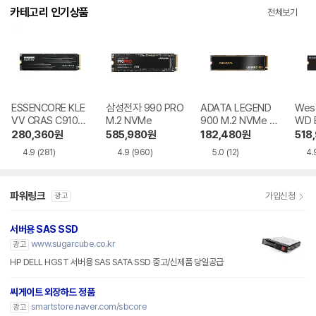
카테고리 인기상품
전체보기
ESSENCORE KLE
삼성전자 990 PRO
ADATA LEGEND
West
VV CRAS C910G
M.2 NVMe
900 M.2 NVMe 파
WD 
M.2 NVMe
인인포
0X 
280,360
원
585,980
원
182,480
원
518
4.9
(281)
4.9
(960)
5.0
(12)
4.
파워링크
가입신청
광고
서버용 SAS SSD
www.sugarcube.co.kr
광고
HP DELL HGST 서버용 SAS SATA SSD 중고/신제품 당일공급
씨게이트 외장하드 정품
smartstore.naver.com/sbcore
광고