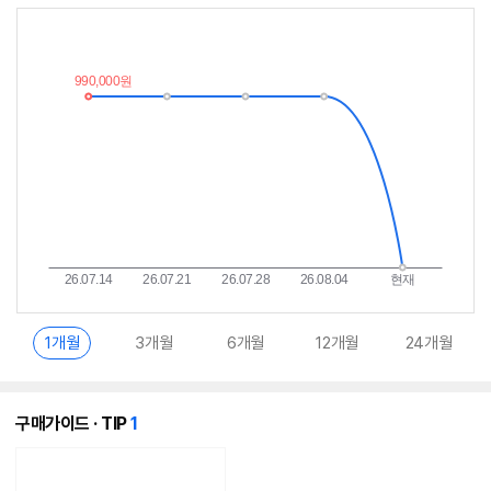
최
알
저
림
가
받
추
는
이
중
란?
1개월
3개월
6개월
12개월
24개월
개
구매가이드 · TIP
1
의
콘
텐