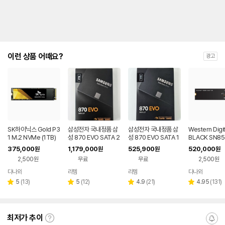
이런 상품 어때요?
광고
SK하이닉스 Gold P3
삼성전자 국내정품 삼
삼성전자 국내정품 삼
Western Digi
1 M.2 NVMe (1TB)
성 870 EVO SATA 2
성 870 EVO SATA 1
BLACK SN85
TB
TB
2 NVMe (2TB
375,000
1,179,000
525,900
520,000
원
원
원
원
2,500원
무료
무료
2,500원
다나와
리템
리템
다나와
네이버
네이버
네이버
네이버
페이
페이
페이
페이
리
리
리
리
5
(
13
)
5
(
12
)
4.9
(
21
)
4.95
(
131
)
별
별
별
별
뷰
뷰
뷰
뷰
점
점
점
점
수
수
수
수
최저가 추이