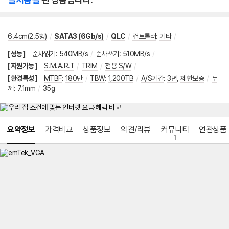
6.4cm(2.5형)
/
SATA3 (6Gb/s)
/
QLC
/
컨트롤러
:
기타
/
[성능]
순차읽기
:
540MB/s
/
순차쓰기
:
510MB/s
/
[지원기능]
S.M.A.R.T
/
TRIM
/
전용 S/W
/
[환경특성]
MTBF
:
180만
/
TBW
:
1,200TB
/
A/S기간
:
3년
,
제한보증
/
두
께
:
7.1mm
/
35g
메뉴 네비게이션
요약정보
가격비교
상품정보
의견/리뷰
커뮤니티
연관상품
1