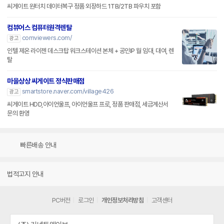
씨게이트 원터치 데이터복구 정품 외장하드 1TB/2TB 파우치 포함
컴뷰어스 컴퓨터원격렌탈
comviewers.com/
광고
인텔 제온 라이젠 데스크탑 워크스테이션 본체 + 공인IP 월 임대, 대여, 렌
탈
마을상상 씨게이트 정식판매점
smartstore.naver.com/village426
광고
씨게이트 HDD,아이언울프, 아이언울프 프로, 정품 판매점, 세금계산서
문의 환영
빠른배송 안내
법적고지 안내
PC버전
로그인
개인정보처리방침
고객센터