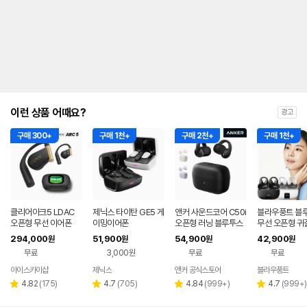
이런 상품 어때요?
광고
구매 300+
구매 1천+
구매 2천+
구매 1천+
클리어아크5 LDAC
제닉스 타이탄 GE5 게
앤커 사운드코어 C50i
블라우풍트 블
오픈형 무선 이어폰
이밍이어폰
오픈형 러닝 블루투스
무선 오픈형 귀
이어폰 D1101
찌형 이어폰 귀
294,000
51,900
54,900
42,900
원
원
원
원
이어클립 러닝 
무료
3,000원
무료
무료
어폰
아이스카이샵
제닉스
앤커 공식스토어
블라우풍트
네이버
네이버
네
페이
페이
페
리
리
리
리
4.82
(
175
)
4.7
(
705
)
4.84
(
999+
)
4.7
(
999+
)
별
별
별
별
뷰
뷰
뷰
뷰
점
점
점
점