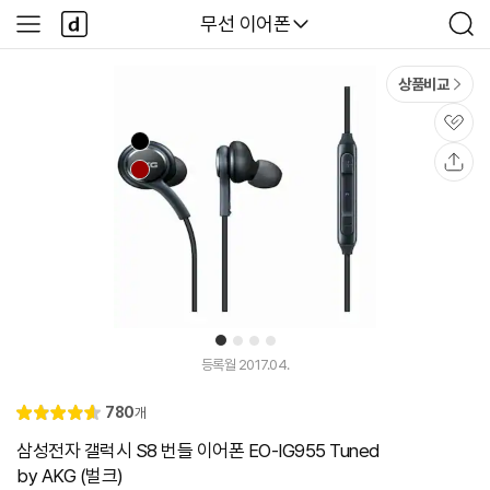
본문 바로가기
다
다나와
무선 이어폰
사
검
나
이
색
와
드
메
메
상품비교
인
뉴
관
심
공
유
1
2
3
4
등록월 2017.04.
리
780
개
별
4.
뷰
점
6
삼성전자 갤럭시 S8 번들 이어폰 EO-IG955 Tuned
by AKG (벌크)