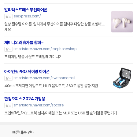
알리익스프레스 무선이어폰
aliexpress.com/
광고
일상 필수템 이어폰! 알리에서 무선이어폰 검색후 다양한 상품 쇼핑해보
세요
제미니2 와 휴가를 함께~
smartstore.naver.com/earphoneshop
광고
프리미엄 명품 사운드 드비알레 제미니2
아이언핏PRO 게이밍 이어폰
smartstore.naver.com/awesomemall
광고
40ms 초저지연 게임모드, Hi-Fi 음악모드, 360도 공간 음향 지원
한컴오피스 2024 가정용
smartstore.naver.com/sbcore
광고
포인트적립/PC,노트북 설치/이메일 또는 MLP 또는 USB 발송/게임용 주변기기
빠른배송 안내