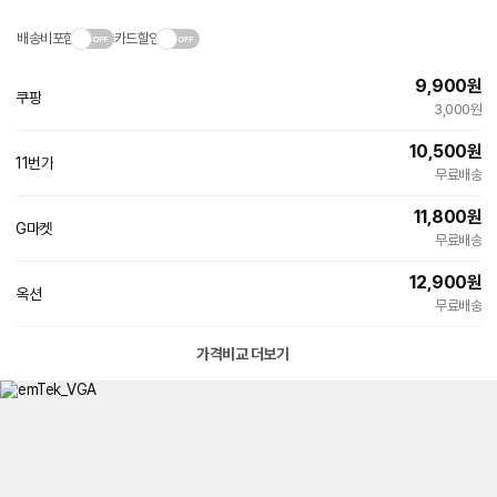
배송비포함
카드할인
9,900
원
쿠팡
3,000원
10,500
원
11번가
빠른배송
무료배송
11,800
원
G마켓
빠른배송
무료배송
12,900
원
옥션
빠른배송
무료배송
가격비교 더보기