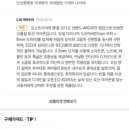
단선문제로 이부분이 아쉬웠던 기억이 나서여
L14
까부수자
2025.10.05.
오스트리아의 명품 오디오 브랜드 AKG와의 협업으로 탄생한
의견
고품질 유선 이어폰입니다. 듀얼 다이나믹 드라이버(11mm 우퍼 +
8mm 트위터)를 탑재해 저음의 깊이와 고음의 선명함을 동시에 구현
하며, 32Ω의 임피던스와 93.2dB의 음압으로 다양한 기기에서 안정
적인 출력이 가능합니다. 3.5mm 단자를 사용해 스마트폰, 노트북, 태
블릿 등과 폭넓은 호환성을 제공하며, 커널형 언더이어 디자인으로 외
부 소음을 효과적으로 차단하고 편안한 착용감을 유지합니다. 꼬임 방
지 설계의 좌우대칭 케이블(1.2m)은 내구성과 휴대성을 높였으며, 음
악 감상뿐 아니라 통화용으로도 최적화되어 있습니다. 번들 제품 이상
의 음질과 디자인을 갖춘 EO-IG955는 실속 있는 유선 이어폰을 찾는
사용자에게 강력히 추천할 만한 제품입니다.
상품의견 전체보기
개
구매가이드 · TIP
1
의
콘