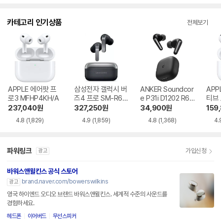
카테고리 인기상품
전체보기
APPLE 에어팟 프
삼성전자 갤럭시 버
ANKER Soundcor
APP
로3 MFHP4KH/A
즈4 프로 SM-R64
e P31i D1202 R60
티브
0
i NC
MXP
237,040
원
327,250
원
34,900
원
159
4.8
(1,829)
4.9
(1,859)
4.8
(1,368)
4.
파워링크
가입신청
광고
바워스앤윌킨스 공식 스토어
brand.naver.com/bowerswilkins
광고
영국 하이엔드 오디오 브랜드 바워스앤윌킨스. 세계적 수준의 사운드를
경험하세요.
헤드폰
이어버드
무선스피커