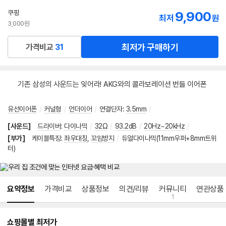
쿠팡
9,900
최저
원
3,000원
최저가 구매하기
가격비교
31
기존 삼성의 사운드는 잊어라! AKG와의 콜라보레이션 번들 이어폰
유선이어폰
/
커널형
/
언더이어
/
연결단자
:
3.5mm
/
[사운드]
드라이버
:
다이나믹
/
32Ω
/
93.2dB
/
20Hz~20kHz
/
[부가]
케이블특징
:
좌우대칭
,
꼬임방지
/
듀얼다이나믹(11mm우퍼+8mm트위
터)
메뉴 네비게이션
요약정보
가격비교
상품정보
의견/리뷰
커뮤니티
연관상품
1
쇼핑몰별 최저가