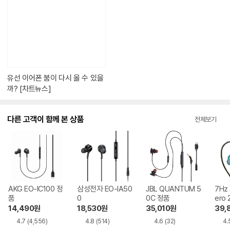
텐
츠
가
있
습
니
다.
유선 이어폰 붐이 다시 올 수 있을
까? [차트뉴스]
다른 고객이 함께 본 상품
전체보기
AKG EO-IC100 정
삼성전자 EO-IA50
JBL QUANTUM 5
7Hz 
품
0
0C 정품
ero
14,490
원
18,530
원
35,010
원
39,
4.7
(4,556)
4.8
(514)
4.6
(32)
4.