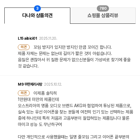
3
780
다나와 상품의견
쇼핑몰 상품리뷰
L15
aibici01
2025.11.20.
꼬임 방지가 있지만 방지인 만큼 꼬이긴 합니다.
의견
제품 자체는 문제는 없는데 길이가 짧은 것이 아쉽습니다.
음질은 괜찮아서 귀 질환 문제가 없으신분들이 가성비로 찾기에 좋을
것 같습니다.
M9
무한제리사랑
2025.10.12.
이제품 솔직히
의견
1만원대 미만의 제품인데
오스트리아의 명품 오디오 브랜드 AKG와 협업하여 튜닝된 제품으로,
실속 있는 유선 이어폰을 찾는 분들께 여전히 인기 있는 선택하는 제품
중에 하나인데 특히 저음과 고음부분이 잘잡혀있는 제품입니다 물론
마이크 성능 도 무난하구여
다만 개인적으로 사용했을떄는 일명 줄꼬임 그리고 이어폰 끝부분의