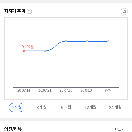
수
수
수
수
최저가 추이
최
알
저
림
가
받
추
는
이
중
란?
1개월
3개월
6개월
12개월
24개월
의견/리뷰
더보기