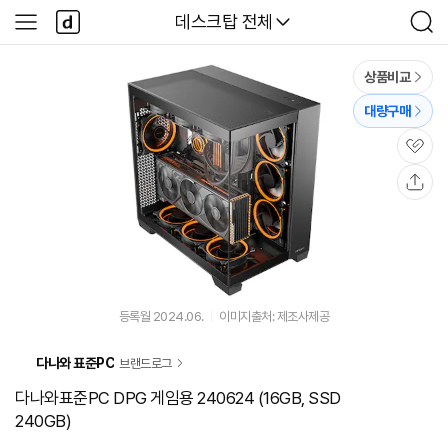
본문 바로가기
다
다나와
데스크탑 전체
사
검
나
이
색
와
드
메
메
상품비교
인
뉴
대량구매
관
심
공
유
등록월 2024.06.
이미지출처: 제조사제공
다나와 표준PC
브랜드로그
다나와표준PC DPG 게임용 240624 (16GB, SSD
240GB)