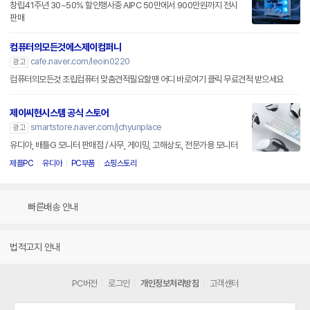
창립41주년 30~50% 할인행사중 AIPC 50만에서 900만원까지 전시
판매
컴퓨터의모든것에스제이컴퍼니
cafe.naver.com/leoin0220
광고
컴퓨터의모든것 조립컴퓨터 맞춤견적필요할땐 어디 바로여기 클릭 무료견적 받으세요
제이씨현시스템 공식 스토어
smartstore.naver.com/jchyunplace
광고
유디아, 배틀G 모니터 판매점 / 사무, 게이밍, 고해상도, 전문가용 모니터
제플PC
유디아
PC부품
쇼핑스토리
빠른배송 안내
법적고지 안내
PC버전
로그인
개인정보처리방침
고객센터