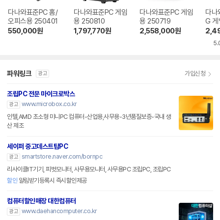
다나와표준PC 홈/
다나와표준PC 게임
다나와표준PC 게임
다나
오피스용 250401
용 250810
용 250719
G 게
550,000
원
1,797,770
원
2,558,000
원
2,4
5.
파워링크
가입신청
광고
조립PC 전문 마이크로박스
www.microbox.co.kr
광고
인텔,AMD 초소형 미니PC 컴퓨터-산업용,사무용-3년품질보증-국내 생
산 제조
세이퍼 중고데스트탑PC
smartstore.naver.com/bornpc
광고
리사이클IT기기, 피벗모니터, 사무용모니터, 사무용PC 조립PC, 조립PC
할인
알림받기등록시 즉시할인제공
컴퓨터할인매장 대한컴퓨터
www.daehancomputer.co.kr
광고