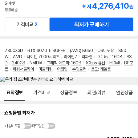
G마켓
4,276,410
최저
원
무료배송
최저가 구매하기
가격비교
2
7800X3D
/
RTX 4070 Ti SUPER
/
(AMD) B650
/
OS미포함
/
850
W
/
AMD
/
라이젠 7000시리즈
/
라이젠7
/
라파엘
/
DDR5
/
16GB
/
SS
D
/
240GB
/
NVIDIA
/
그래픽 메모리
:
16GB
/
1Gbps 유선
/
HDMI
/
DP포
트
/
파워서플라이
/
미들타워
/
어항형
/
수랭쿨러
/
용도
:
게임용
메뉴 네비게이션
요약정보
가격비교
상품정보
의견/리뷰
연관상품
쇼핑몰별 최저가
배송비포함
카드할인