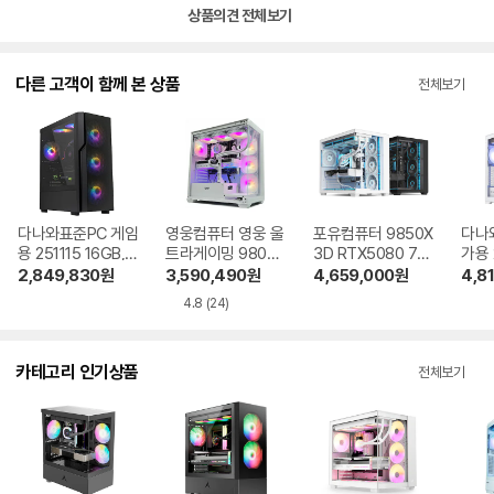
상품의견 전체보기
다른 고객이 함께 본 상품
전체보기
다나와표준PC 게임
영웅컴퓨터 영웅 울
포유컴퓨터 9850X
다나
용 251115 16GB,
트라게이밍 9800T
3D RTX5080 70
가용 
M.2 500GB
S R7 9800X3D R
93 16GB, M.2 512
B, M
2,849,830
원
3,590,490
원
4,659,000
원
4,8
TX5070Ti 32GB,
GB
2TB
4.8
(24)
M.2 1TB
카테고리 인기상품
전체보기