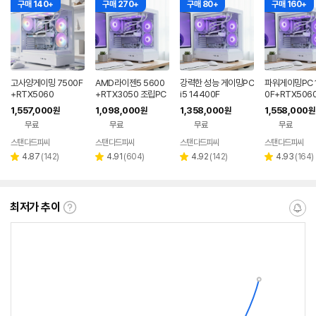
구매 140+
구매 270+
구매 80+
구매 160+
고사양게이밍 7500F
AMD라이젠5 5600
강력한 성능 게이밍PC
파워게이밍PC 
+RTX5060
+RTX3050 조립PC
i5 14400F
0F+RTX5060
1,557,000
1,098,000
1,358,000
1,558,000
원
원
원
원
무료
무료
무료
무료
스탠다드피씨
스탠다드피씨
스탠다드피씨
스탠다드피씨
네이버
네이버
네이버
페이
페이
페이
리
리
리
리
4.87
(
142
)
4.91
(
604
)
4.92
(
142
)
4.93
(
164
)
별
별
별
별
뷰
뷰
뷰
뷰
점
점
점
점
수
수
수
수
최저가 추이
최
알
저
림
가
받
추
는
이
중
란?