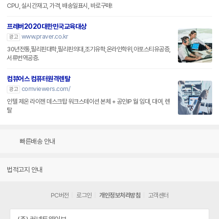
CPU, 실시간재고, 가격, 배송일표시, 바로구매!
프레버2020대한민국교육대상
www.praver.co.kr
광고
30년전통,필리핀대학,필리핀의대,조기유학,온라인학위,아포스티유공증,
서류번역공증.
컴뷰어스 컴퓨터원격렌탈
comviewers.com/
광고
인텔 제온 라이젠 데스크탑 워크스테이션 본체 + 공인IP 월 임대, 대여, 렌
탈
빠른배송 안내
법적고지 안내
PC버전
로그인
개인정보처리방침
고객센터