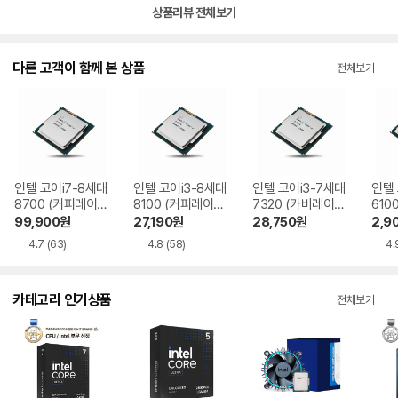
상품리뷰 전체보기
다른 고객이 함께 본 상품
전체보기
인텔 코어i7-8세대
인텔 코어i3-8세대
인텔 코어i3-7세대
인텔 
8700 (커피레이크)
8100 (커피레이크)
7320 (카비레이크)
610
중고
벌크
중고
크) 
99,900
원
27,190
원
28,750
원
2,9
4.7
(63)
4.8
(58)
4.
카테고리 인기상품
전체보기