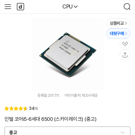
본문 바로가기
다
다나와
CPU
사
검
나
이
색
와
드
메
메
상품비교
인
뉴
대량구매
관
심
공
유
등록월 2017.11.
이미지출처: 제조사제공
리
34
개
별
4.
뷰
점
7
인텔 코어i5-6세대 6500 (스카이레이크) (중고)
중고
옵