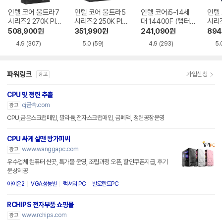
인텔 코어 울트라7
인텔 코어 울트라5
인텔 코어i5-14세
인텔
시리즈2 270K Plu
시리즈2 250K Plu
대 14400F (랩터
시리즈
s (애로우레이크 리
s (애로우레이크 리
레이크 리프레시)
로우
508,900
원
351,990
원
241,090
원
894
프레시)
프레시)
4.9
(307)
5.0
(59)
4.9
(293)
5.
파워링크
가입신청
광고
CPU 및 정련 추출
cj금속.com
광고
CPU,금은스크랩매입, 팔라듐,전자스크랩매입, 금폐액, 정련공장운영
CPU 싸게 살땐 왕가피씨
www.wanggapc.com
광고
우수업체 컴퓨터 싼곳, 특가몰 운영, 조립과정 오픈, 할인쿠폰지급, 후기
문상제공
아이온2
VGA성능별
럭셔리 PC
발로란트PC
RCHIPS 전자부품 쇼핑몰
www.rchips.com
광고