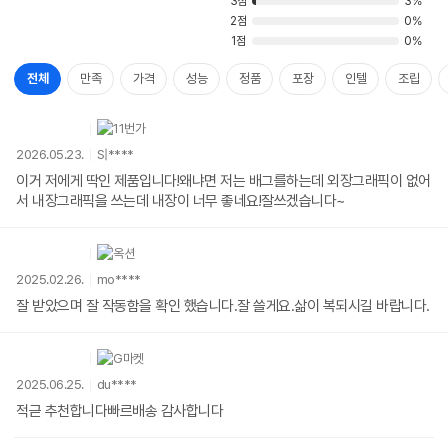
3점
3%
2점
0%
1점
0%
전체
만족
가격
성능
정품
포장
인텔
조립
2026.05.23.
S|****
이거 저에게 딱인 제품입니다!왜냐면 저는 배그를하는데 외장그래픽이 없어
서 내장그래픽을 쓰는데 내장이 너무 좋네요!잘쓰겠습니다~
2025.02.26.
mo****
잘 받았으며 잘 작동함을 확인 했습니다.잘 쓸게요.삶이 복되시길 바랍니다.
2025.06.25.
du****
적귿 추천합니다빠르배송 감사합니다