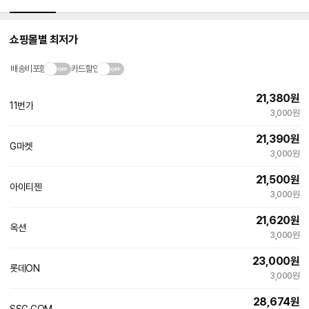
쇼핑몰별 최저가
배송비포함
카드할인
21,380
원
11번가
3,000원
21,390
원
G마켓
3,000원
21,500
원
아이티젠
네
3,000원
이
버
21,620
원
페
옥션
이
3,000원
23,000
원
롯데ON
3,000원
28,674
원
SSG.COM