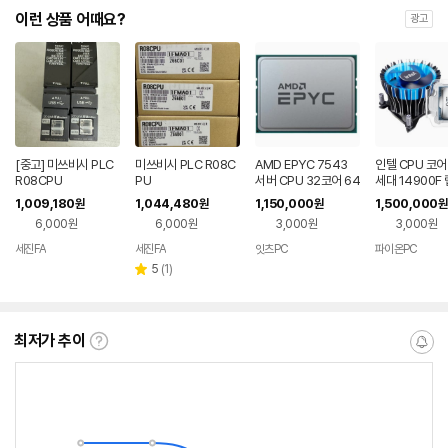
이런 상품 어때요?
광고
[중고] 미쓰비시 PLC
미쓰비시 PLC R08C
AMD EPYC 7543
인텔 CPU 코어 
R08CPU
PU
서버 CPU 32코어 64
세대 14900F
스레드
이크 리프레시 
1,009,180
1,044,480
1,150,000
1,500,000
원
원
원
원
+동판쿨러RH1
6,000원
6,000원
3,000원
3,000원
세진FA
세진FA
잇츠PC
파이온PC
리
5
(
1
)
별
뷰
점
수
최저가 추이
최
알
저
림
가
받
추
는
이
중
란?