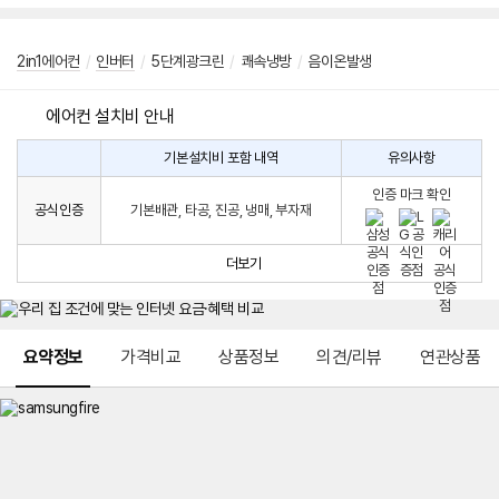
2in1에어컨
/
인버터
/
5단계광크린
/
쾌속냉방
/
음이온발생
에어컨 설치비 안내
기본설치비 포함 내역
유의사항
에
에
어
인증 마크 확인
컨
어
공식인증
기본배관, 타공, 진공, 냉매, 부자재
설
컨
치
구
비
매
더보기
시
발
생
되
메뉴 네비게이션
는
요약정보
가격비교
상품정보
의견/리뷰
연관상품
설
치
비
에
대
한
안