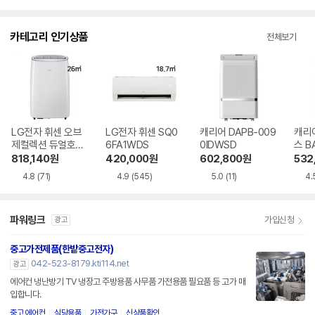
점
점
점
수
수
수
카테고리 인기상품
전체보기
LG전자 휘센 오브
LG전자 휘센 SQ0
캐리어 DAPB-009
캐리
제컬렉션 듀얼호스
6FA1WDS
0IDWSD
스 B
PQ08FDWBS
WS
818,140
원
420,000
원
602,800
원
532
4.8
(71)
4.9
(545)
5.0
(11)
4.
파워링크
가입신청
광고
중고가전제품(한밭중고전자)
042-523-8179.kti114.net
광고
에어컨 냉난방기 TV 냉장고 주방용품 사무품 가전용품 필요품 등 고가 매
입합니다.
중고 에어컨
식당용품
가전가구
신상품확인