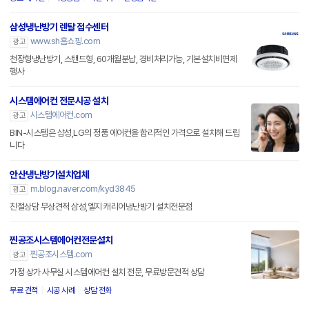
삼성냉난방기 렌탈 접수센터
www.sh홈쇼핑.com
광고
천장형냉난방기, 스탠드형, 60개월분납, 경비처리가능, 기본설치비면제
행사
시스템에어컨 전문시공 설치
시스템에어컨.com
광고
BIN-시스템은 삼성,LG의 정품 에어컨을 합리적인 가격으로 설치해 드립
니다
안산냉난방기설치업체
m.blog.naver.com/kyd3845
광고
친절상담 무상견적 삼성,엘지 캐리어냉난방기 설치전문점
찐공조시스템에어컨전문설치
찐공조시스템.com
광고
가정 상가 사무실 시스템에어컨 설치 전문, 무료방문견적 상담
무료 견적
시공 사례
상담 전화