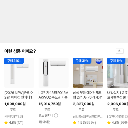
내
를
나
타
내
는
표
입
니
다.
이런 상품 어때요?
광고
구매 310+
구매 3천+
구매 1천+
[2026 NEW] 캐리어
LG전자 18평 FQ18V
삼성 무풍 에어컨 멀티
내일설치 LG 휘
2in1 에어컨 인버터 1
AKWU2 수도권 기본
형 2in1 AF70F17D11
브제컬렉션 쿨 
등급 멀티형 wifi 17평
설치 포함 투인원 에어
BRS 일반배관 전국,
2in1 FQ17FC
1,908,000
15,014,750
2,327,000
2,006,000
원
원
원
+6평 투인원 전국 설
컨
기본설치비포함
기본설치포함
무료
무료
무료
무료
치비포함
별도 설치비
선인전자프라자
삼성공식파트너 평강프라자
1등에어컨
리
리
리
4.85
(
171
)
4.93
(
999+
)
4.85
(
999
별
별
별
뷰
뷰
뷰