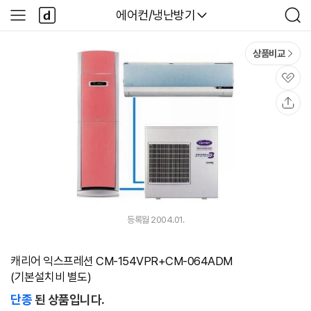
본문 바로가기
다
다나와
에어컨/냉난방기
사
검
나
이
색
와
드
메
메
상품비교
인
뉴
관
심
공
유
등록월 2004.01.
캐리어 익스프레션 CM-154VPR+CM-064ADM
(기본설치비 별도)
단종
된 상품입니다.