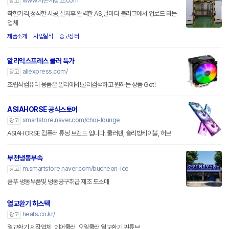
www.저온저장고.com
광고
착한가격,정직한 시공,설치후 완벽한 AS,날마다 블러그에서 업로드 되는
업체
제품소개
사업실적
중고장터
알리익스프레스 쿨러 특가
aliexpress.com/
광고
조립식컴퓨터 용품은 알리에서!쿨러검색하고 원하는 상품 Get!
ASIAHORSE 공식스토어
smartstore.naver.com/choi-lounge
광고
ASIAHORSE 컴퓨터 튜닝 브랜드 입니다. 쿨러팬, 슬리빙케이블, 허브
부천냉동부속
m.smartstore.naver.com/bucheon-ice
광고
콤푸 냉동부품및 냉동공구취급 제조 도소매
열교환기 히스텍
heats.co.kr/
광고
열교환기 제작업체, 에어쿨러, 오일쿨러,열교환기,핀튜브