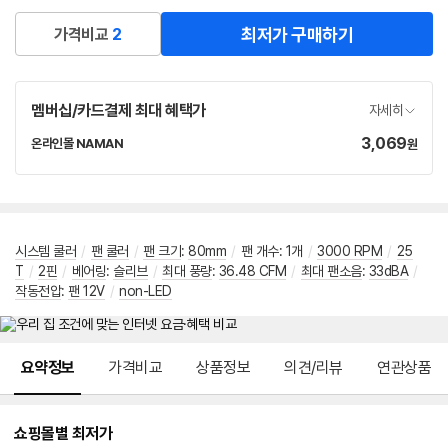
버
페
최저가 구매하기
가격비교
2
이
멤버십/카드결제 최대 혜택가
자세히
3,069
가
온라인몰 NAMAN
원
네
격
이
버
페
이
시스템 쿨러
/
팬 쿨러
/
팬 크기
:
80mm
/
팬 개수: 1개
/
3000 RPM
/
25
T
/
2핀
/
베어링
:
슬리브
/
최대 풍량
:
36.48 CFM
/
최대 팬소음
:
33dBA
/
작동전압
:
팬 12V
/
non-LED
메뉴 네비게이션
요약정보
가격비교
상품정보
의견/리뷰
연관상품
쇼핑몰별 최저가