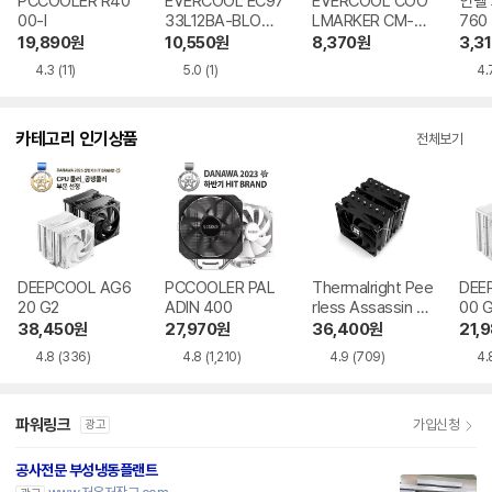
PCCOOLER R40
EVERCOOL EC97
EVERCOOL COO
인텔 
00-I
33L12BA-BLOWE
LMARKER CM-80
760
R
38TH12B 3P
19,890
원
10,550
원
8,370
원
3,3
4.3
(11)
5.0
(1)
4.
카테고리 인기상품
전체보기
DEEPCOOL AG6
PCCOOLER PAL
Thermalright Pee
DEE
20 G2
ADIN 400
rless Assassin 12
00 
0 SE 서린
38,450
원
27,970
원
36,400
원
21,
4.8
(336)
4.8
(1,210)
4.9
(709)
4.
파워링크
가입신청
광고
공사전문 부성냉동플랜트