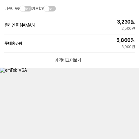
배송비포함
카드할인
3,230
원
온라인몰 NAMAN
네
2,500원
이
버
5,860
원
페
롯데홈쇼핑
이
3,000원
가격비교 더보기