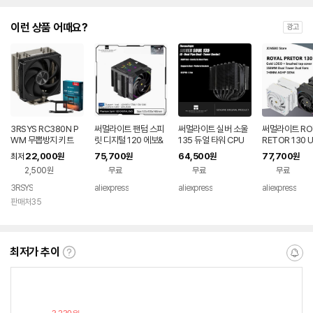
이런 상품 어때요?
광고
3RSYS RC380N P
써멀라이트 팬텀 스피
써멀라이트 실버 소울
써멀라이트 ROY
WM 무뽑방지 키트
릿 디지털 120 에보&
135 듀얼 타워 CPU
RETOR 130 
스노우 CPU 공랭 쿨
공랭 쿨러 6 AGHP 히
7 히트파이프 
22,000
75,700
64,500
77,700
최저
원
원
원
원
러 AGHP GEN5.0 7
트파이프 135MM 높
GEN4.0 역중
2,500원
무료
무료
무료
히트파이프 듀얼 타워
이 컴퓨터 데스크탑 팬
파이프 CPU 공
듀얼 TL-K12 팬 포함
러, LGA1851/
3RSYS
aliexpress
aliexpress
aliexpress
AM5/4 지원
판매처35
최저가 추이
최
알
저
림
가
받
추
는
이
중