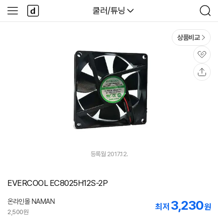
본문 바로가기
다
다나와
쿨러/튜닝
사
검
나
이
색
와
드
메
메
상품비교
인
뉴
관
심
공
유
등록월 2017.12.
EVERCOOL EC8025H12S-2P
온라인몰 NAMAN
3,230
네
최저
원
이
2,500원