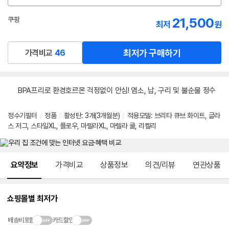
션
선
21,500
쿠팡
최저
원
택
로켓배송
최저가 구매하기
가격비교
46
BPA프리로 환경호르몬 걱정없이 안심! 염소, 납, 구리 및 불순물 정수
정수기필터
/
정품
/
활성탄: 3개(3개월분)
/
적용모델: 브리타 큐브 화이트, 글라
스 저그, 스타일XL, 플로우, 마렐라XL, 마렐라 쿨, 리켈리
메뉴 네비게이션
요약정보
가격비교
상품정보
의견/리뷰
연관상품
쇼핑몰별 최저가
배송비포함
카드할인