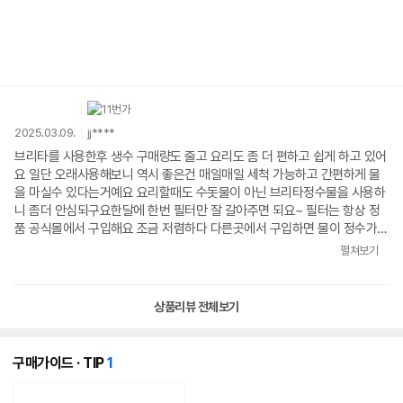
2025.03.09.
jj****
브리타를 사용한후 생수 구매량도 줄고 요리도 좀 더 편하고 쉽게 하고 있어
요 일단 오래사용해보니 역시 좋은건 매일매일 세척 가능하고 간편하게 물
을 마실수 있다는거예요 요리할때도 수돗물이 아닌 브리타정수물을 사용하
니 좀더 안심되구요한달에 한번 필터만 잘 갈아주면 되요~ 필터는 항상 정
품 공식몰에서 구입해요 조금 저렴하다 다른곳에서 구입하면 물이 정수가
잘 안되거나 오래된듯한 느낌이 들더라구요 너무나도 개인적인 생각이니 그
펼쳐보기
냥 참고하셔요~ 이번에 구입한 필터는 겉포장 디자인이 업그레이드 새로와
졌어요 아직 기존것이 남아 사용전이지만 웬지 더 좋을거 같은 기분이 드는
건 왜인지 ㅎㅎ브리타 덕분에 항상 깨꿋한 물을 마시고 있습니다
상품리뷰 전체보기
개
구매가이드 · TIP
1
의
콘