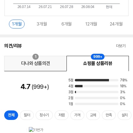
1개월
3개월
6개월
12개월
24개월
의견/리뷰
더보기
1
999+
다나와 상품의견
쇼핑몰 상품리뷰
5점
78%
4.7
999+
4점
18%
3점
3%
2점
0%
1점
0%
전체
필터
정수기
저렴
가격
교체
만족
설치