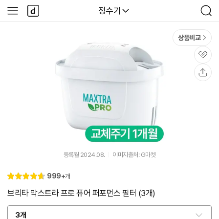
본문 바로가기
다
다나와
정수기
사
검
나
이
색
와
드
메
메
상품비교
인
뉴
관
심
공
유
등록월 2024.08.
이미지출처: G마켓
리
999+
개
별
4.
뷰
점
7
브리타 막스트라 프로 퓨어 퍼포먼스 필터 (3개)
3개
옵