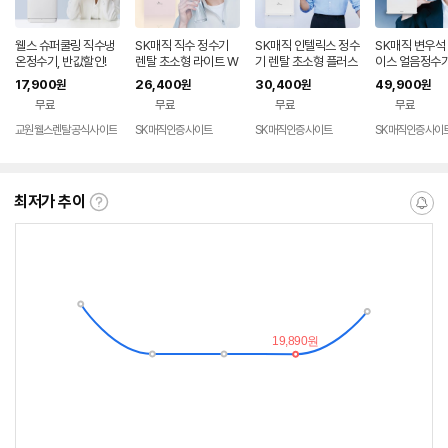
웰스 슈퍼쿨링 직수냉
SK매직 직수 정수기
SK매직 인텔릭스 정수
SK매직 변우석
온정수기, 반값할인!
렌탈 초소형 라이트 W
기 렌탈 초소형 플러스
이스 얼음정수기
PU-JAC125S 가정
미네랄 직수 가정용 미
17,900
26,400
30,400
49,900
원
원
원
원
용 미네랄 추천 살균 미
니 냉온 살균 데스크탑
무료
무료
무료
무료
니 냉온 100도 스텐레
추천 100도 스텐레스
스 데스크탑 84개월약
직수관 WPU-JAC11
교원웰스렌탈공식사이트
SK매직인증사이트
SK매직인증사이트
SK매직인증사이
정 셀프관리 가격 비교
5S 84개월약정 셀프
추천 홈쇼핑 가성비 스
관리 가격 비교 추천
최저가 추이
최
알
저
림
가
받
추
는
이
중
란?