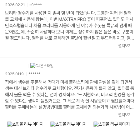
2026.02.21.
s9****
브리타 정수기를 사용한 지 벌써 몇 년이 되었습니다. 그동안 여러 번 필터
를 교체해 사용해 왔는데, 이번 MAXTRA PRO 퓨어 퍼포먼스 필터도 역시
만족스럽습니다.처음 브리타를 사용하게 된 이유가 수돗물 특유의 냄새 때
문이었는데, 꾸준히 사용하다 보니 이제는 정수하지 않은 물은 바로 구분이
될 정도입니다. 필터를 새로 교체하면 물맛이 훨씬 맑고 부드러워지고, 염소
냄새가 거의 느껴지지 않습니다.저희 집은 커피와 차를 매일 마시는데, 브리
펼쳐보기
타 물로 내리면 맛이 더 깔끔하고 텁텁함이 적습니다. 특히 아이스 아메리카
노를 만들 때 차이가 확실히 느껴집니다. 음식 조리용으로도 사용하고 있는
데, 국이나 찌개 맛도 한결 정돈된 느낌입니다.필터 교체 방법도 간단해서
부담이 없고, 3개입 제품이라 미리 구매해 두면 한동안 신경 쓰지 않아도 되
2025.01.19.
******
는 점도 좋습니다. 교체 시기를 놓치면 물맛이 조금씩 달라지기 때문에 저는
한 달 주기로 맞춰서 관리하고 있습니다.앞으로도 쭉~ 사용예정입니다.
집에서 생수를 주문해서 먹다가 미세 플라스틱에 관해 관심을 갖게 되면서
생수 대신 브리타 정수기로 교체했어요. 전기사용료가 들지 않고, 필터를 통
해서 물을 먹을 수 있다는 점이 경제적으로도 저렴하고, 비교적 환경을 생각
할 수 있다는 생각이 들었거든요. 그 뒤로 계속 잘 사용중이고 필요할때마다
필터를 구매하는데 설명방법대로 필터를 교체하면 되는거라 사용법이 어렵
지 않아요. 브리타는 믿고 구매하며 사용합니다. 정수기에 있는 배터리 교체
펼쳐보기
주기에 따라 사용하면 되는데, 평소 정수기 필터 사용량이 적으면 저는 보통
다시 한번 사용하는데 물맛의 문제같은거 없이 잘 마시고 있습니다.