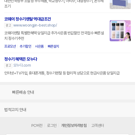
대한민국정부 조달청 우수제품, 학교정수기, 아리수, 대형정수기, 온수제
조기
코웨이 정수기렌탈 역대급조건
www.woongjin-best.shop/
광고
코웨이렌탈 특별한혜택 당일지급 추가사은품 반값할인 전국접수 빠른설
치 정수기추천
프로모션
추가할인
사은품
빠른설치
정수기 혜택은 모누다
모누다.com
광고
인터넷+TV가입, 휴대폰개통, 정수기렌탈 등 합리적 상담으로 현금사은품 당일지급
빠른배송 안내
법적고지 안내
PC버전
로그인
개인정보처리방침
고객센터