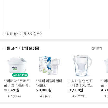
텐
츠
가
있
습
니
다.
브리타 정수기 뭐 사야할까?
다른 고객이 함께 본 상품
전체보기
브리타 막스트라 프
브리타 리켈리 필터
브리타 필 앤 엔조
브리
로 라임 스케일 엑
1개포함
이 마렐라 XL 필터1
로 라
스퍼트 필터 3개
개포함
스퍼
20,620
원
29,800
원
31,900
원
46,
4.7
(1,154)
4.7
(461)
4.7
(2,298)
4.