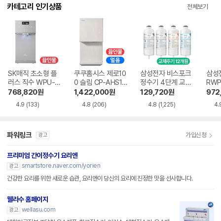
카테고리 인기상품
전체보기
SK매직 초소형 플
쿠쿠홈시스 제로10
삼성전자 비스포크
삼성
러스 직수 WPU-J
0 슬림 CP-AHS10
정수기 4단계 교체
RWP
AC115SNS
0HEW
용 정수필터 HAF-
768,820
원
1,422,000
원
129,720
원
972
HIN
4.9
(133)
4.8
(206)
4.8
(1,225)
4.
파워링크
가입신청
광고
프리미엄 간이정수기 요리엔
smartstore.naver.com/yorien
광고
건강한 요리를 위한 새로운 습관, 요리엔이 당신의 요리에 진정한 맛을 선사합니다.
웰라수 홈페이지
wellasu.com
광고