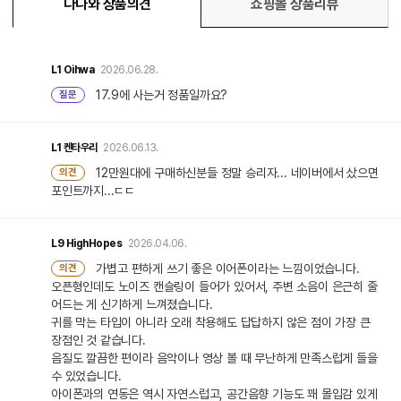
다나와 상품의견
쇼핑몰 상품리뷰
L1
Oihwa
2026.06.28.
17.9에 사는거 정품일까요?
질문
L1
켄타우리
2026.06.13.
12만원대에 구매하신분들 정말 승리자... 네이버에서 샀으면
의견
포인트까지...ㄷㄷ
L9
HighHopes
2026.04.06.
가볍고 편하게 쓰기 좋은 이어폰이라는 느낌이었습니다.
의견
오픈형인데도 노이즈 캔슬링이 들어가 있어서, 주변 소음이 은근히 줄
어드는 게 신기하게 느껴졌습니다.
귀를 막는 타입이 아니라 오래 착용해도 답답하지 않은 점이 가장 큰
장점인 것 같습니다.
음질도 깔끔한 편이라 음악이나 영상 볼 때 무난하게 만족스럽게 들을
수 있었습니다.
아이폰과의 연동은 역시 자연스럽고, 공간음향 기능도 꽤 몰입감 있게