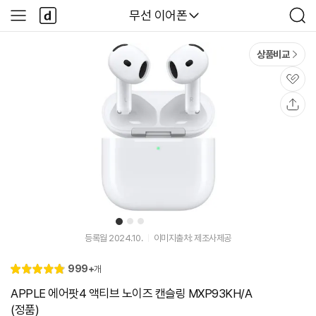
본문 바로가기
다
다나와
무선 이어폰
사
검
나
이
색
와
드
메
메
상품비교
인
뉴
관
심
공
유
1
2
3
유
유
유
튜
튜
튜
등록월 2024.10.
이미지출처: 제조사제공
브
브
브
동
동
동
리
999+
개
영
영
영
별
4.
뷰
상
상
상
점
9
APPLE 에어팟4 액티브 노이즈 캔슬링 MXP93KH/A
(정품)