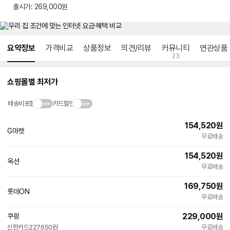
출시가
출시가: 269,000원
메뉴 네비게이션
요약정보
가격비교
상품정보
의견/리뷰
커뮤니티
연관상품
23
쇼핑몰별 최저가
배송비포함
카드할인
154,520
원
G마켓
빠른배송
무료배송
154,520
원
옥션
빠른배송
무료배송
169,750
원
롯데ON
빠른배송
무료배송
229,000
원
쿠팡
빠른배송
신한카드
227,650원
무료배송
와