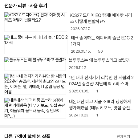
전문가 리뷰 · 사용 후기
iOS27 드디어 EQ 탑재! 에어팟 시리
즈 어떻게 변할까요?
2026.07.27.
테크 좋아하는 에디터의 출근 EDC 2
동
1가지
영
상
2026.05.15.
50
아
이
블루투스는 왜 블루투스라고 불릴까
동
콘
영
2025.11.17.
상
아
1년 내내 전자기기 리뷰만 한 사람의 2
동
이
영
024년 총결산! 지난해 최고의 스마트
콘
상
폰, 이어폰, 앱, 카메라, IT꿀템 몽땅 털
2025.01.05.
1
아
어봄
이
내돈내산 테크 제품 조ㄹ라 냉정하게
동
콘
영
평가해봤음 (테무 키보드, 잇섭 충전
상
기, 애플워치 울트라 블랙, 삼탠바이
2024.10.23.
1
아
미?,,,)
이
콘
다른 고객이 함께 본 상품
전체보기