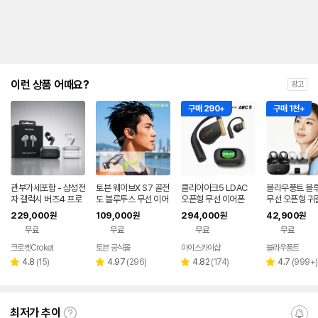
이런 상품 어때요?
광고
구매 290+
구매 1천+
관부가세포함 - 삼성전
토븐 웨이브X S7 골전
클리어아크5 LDAC
블라우풍트 블
자 갤럭시 버즈4 프로
도 블루투스 무선 이어
오픈형 무선 이어폰
무선 오픈형 귀
R640 노이즈캔슬링
폰 MP3 러닝 수영 자
찌형 이어폰 귀
229,000
109,000
294,000
42,900
원
원
원
원
ANC 블루투스 무선
전거 운동 스포츠 방수
이어클립 러닝 
무료
무료
무료
무료
이어폰 관세포함
어폰
크로켓Croket
토븐 공식몰
아이스카이샵
블라우풍트
네이
네이버
네
버페
페이
페
리
리
리
리
4.8
(
15
)
4.97
(
296
)
4.82
(
174
)
4.7
(
999+
)
별
별
별
별
이
뷰
뷰
뷰
뷰
점
점
점
점
수
수
수
수
최저가 추이