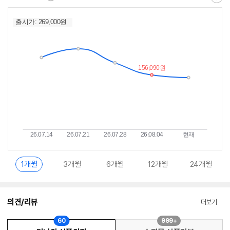
최
알
저
림
가
받
추
는
이
중
란?
1개월
3개월
6개월
12개월
24개월
의견/리뷰
더보기
60
999+