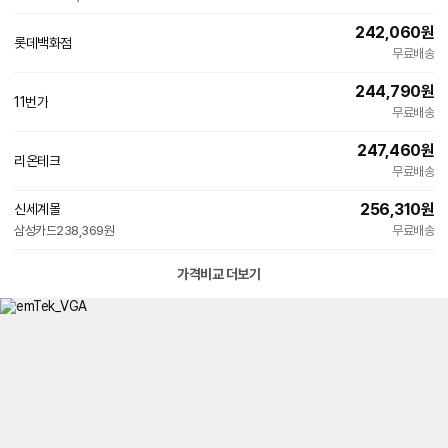
우
전
242,060
원
롯데백화점
용
무료배송
244,790
원
인
11번가
빠른배송
무료배송
증
247,460
원
리온테크
네
무료배송
이
버
256,310
원
신세계몰
페
빠른배송
삼성카드
238,369원
이
무료배송
가격비교 더보기