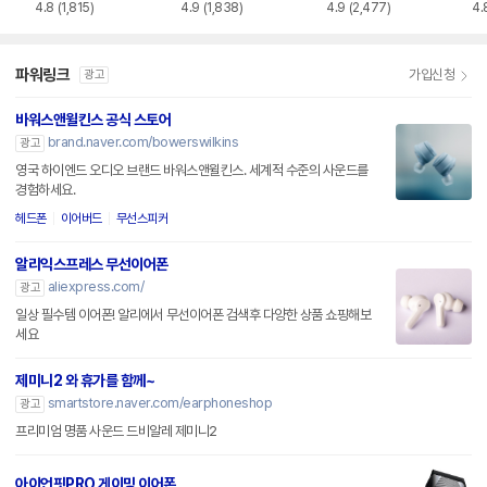
4.8
(1,815)
4.9
(1,838)
4.9
(2,477)
4.
파워링크
가입신청
광고
바워스앤윌킨스 공식 스토어
brand.naver.com/bowerswilkins
광고
영국 하이엔드 오디오 브랜드 바워스앤윌킨스. 세계적 수준의 사운드를
경험하세요.
헤드폰
이어버드
무선스피커
알리익스프레스 무선이어폰
aliexpress.com/
광고
일상 필수템 이어폰! 알리에서 무선이어폰 검색후 다양한 상품 쇼핑해보
세요
제미니2 와 휴가를 함께~
smartstore.naver.com/earphoneshop
광고
프리미엄 명품 사운드 드비알레 제미니2
아이언핏PRO 게이밍 이어폰