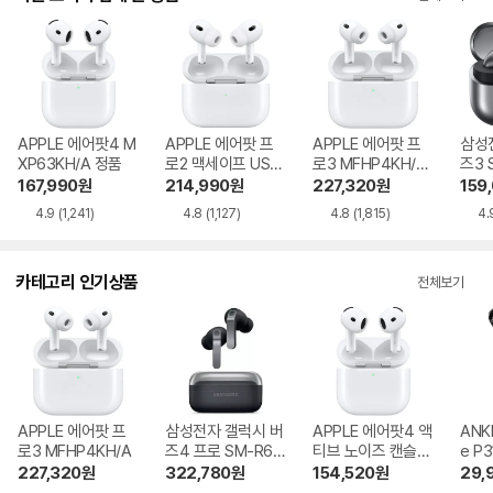
APPLE 에어팟4 M
APPLE 에어팟 프
APPLE 에어팟 프
삼성
XP63KH/A 정품
로2 맥세이프 USB-
로3 MFHP4KH/A
즈3 
C MTJV3KH/A 정
정품
정품
167,990
원
214,990
원
227,320
원
159
품
4.9
(1,241)
4.8
(1,127)
4.8
(1,815)
4.
카테고리 인기상품
전체보기
APPLE 에어팟 프
삼성전자 갤럭시 버
APPLE 에어팟4 액
ANK
로3 MFHP4KH/A
즈4 프로 SM-R64
티브 노이즈 캔슬링
e P3
0
MXP93KH/A
i NC
227,320
원
322,780
원
154,520
원
29,