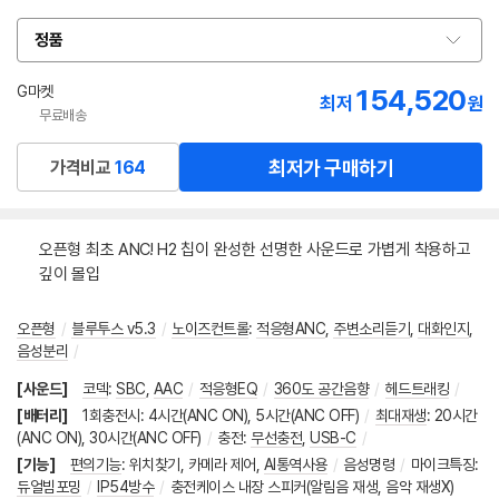
정품
옵
션
선
G마켓
154,520
최저
원
택
무료배송
최저가 구매하기
가격비교
164
오픈형 최초 ANC! H2 칩이 완성한 선명한 사운드로 가볍게 착용하고
깊이 몰입
오픈형
/
블루투스 v5.3
/
노이즈컨트롤
:
적응형ANC
,
주변소리듣기
,
대화인지
,
음성분리
/
[사운드]
코덱
:
SBC
,
AAC
/
적응형EQ
/
360도 공간음향
/
헤드트래킹
/
[배터리]
1회충전시
:
4시간(ANC ON), 5시간(ANC OFF)
/
최대재생
:
20시간
(ANC ON), 30시간(ANC OFF)
/
충전
:
무선충전
,
USB-C
/
[기능]
편의기능
:
위치찾기
,
카메라 제어
,
AI통역사용
/
음성명령
/
마이크특징
:
듀얼빔포밍
/
IP54방수
/
충전케이스 내장 스피커(알림음 재생, 음악 재생X)