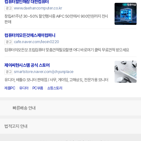
컴퓨터할인매장 대한컴퓨터
www.daehancomputer.co.kr
광고
창립41주년 30~50% 할인행사중 AIPC 50만에서 900만원까지 전시
판매
컴퓨터의모든것에스제이컴퍼니
cafe.naver.com/leoin0220
광고
컴퓨터의모든것 조립컴퓨터 맞춤견적필요할땐 어디 바로여기 클릭 무료견적 받으세요
제이씨현시스템 공식 스토어
smartstore.naver.com/jchyunplace
광고
유디아, 배틀G 모니터 판매점 / 사무, 게이밍, 고해상도, 전문가용 모니터
제플PC
유디아
PC부품
쇼핑스토리
빠른배송 안내
법적고지 안내