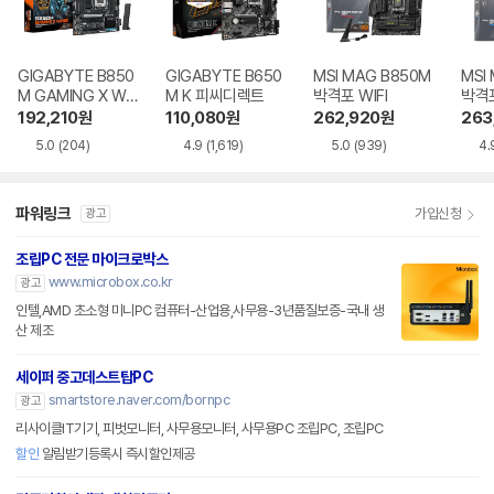
GIGABYTE B850
GIGABYTE B650
MSI MAG B850M
MSI
M GAMING X WIF
M K 피씨디렉트
박격포 WIFI
박격포
I6E 제이씨현
192,210
원
110,080
원
262,920
원
263
5.0
(204)
4.9
(1,619)
5.0
(939)
4.
파워링크
가입신청
광고
조립PC 전문 마이크로박스
www.microbox.co.kr
광고
인텔,AMD 초소형 미니PC 컴퓨터-산업용,사무용-3년품질보증-국내 생
산 제조
세이퍼 중고데스트탑PC
smartstore.naver.com/bornpc
광고
리사이클IT기기, 피벗모니터, 사무용모니터, 사무용PC 조립PC, 조립PC
할인
알림받기등록시 즉시할인제공