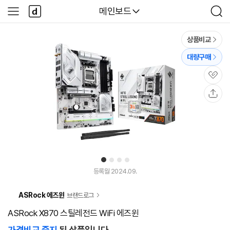
본문 바로가기
다
다나와
메인보드
사
검
나
이
색
와
드
메
메
상품비교
인
뉴
대량구매
관
심
공
유
1
2
3
4
등록월 2024.09.
ASRock 에즈윈
브랜드로그
ASRock X870 스틸레전드 WiFi 에즈윈
가격비교 중지
된 상품입니다.