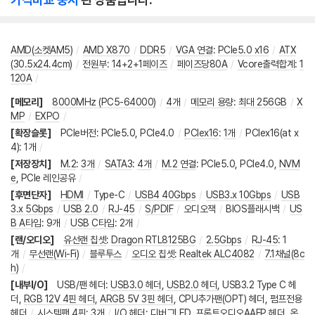
AMD(소켓AM5)
/
AMD X870
/
DDR5
/
VGA 연결
:
PCIe5.0 x16
/
ATX
(30.5x24.4cm)
/
전원부
:
14+2+1페이즈
/
페이즈당80A
/
Vcore출력합계
:
1
120A
/
[메모리]
8000MHz (PC5-64000)
/
4개
/
메모리 용량
:
최대 256GB
/
X
MP
/
EXPO
/
[확장슬롯]
PCIe버전
:
PCIe5.0
,
PCIe4.0
/
PCIex16
:
1개
/
PCIex16(at x
4)
:
1개
/
[저장장치]
M.2
:
3개
/
SATA3
:
4개
/
M.2 연결
:
PCIe5.0
,
PCIe4.0
,
NVM
e
,
PCIe 레인공유
/
[후면단자]
HDMI
/
Type-C
/
USB4 40Gbps
/
USB3.x 10Gbps
/
USB
3.x 5Gbps
/
USB 2.0
/
RJ-45
/
S/PDIF
/
오디오잭
/
BIOS플래시백
/
US
B A타입
:
9개
/
USB C타입
:
2개
/
[랜/오디오]
유선랜 칩셋
:
Dragon RTL8125BG
/
2.5Gbps
/
RJ-45
:
1
개
/
무선랜(Wi-Fi)
/
블루투스
/
오디오 칩셋
:
Realtek ALC4082
/
7.1채널(8c
h)
/
[내부I/O]
USB/팬 헤더
:
USB3.0 헤더
,
USB2.0 헤더
,
USB3.2 Type C 헤
더
,
RGB 12V 4핀 헤더
,
ARGB 5V 3핀 헤더
,
CPU추가팬(OPT) 헤더
,
펌프전용
헤더
/
시스템팬 4핀
:
3개
/
I/O 헤더
:
디버그LED
,
프론트오디오AAFP 헤더
,
온