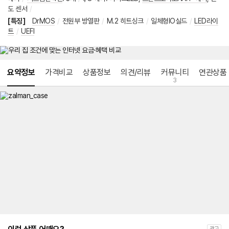
도 센서
/
[특징]
DrMOS
/
전원부 방열판
/
M.2 히트싱크
/
일체형IO실드
/
LED라이
트
/
UEFI
메뉴 네비게이션
요약정보
가격비교
상품정보
의견/리뷰
커뮤니티
연관상품
3
광고