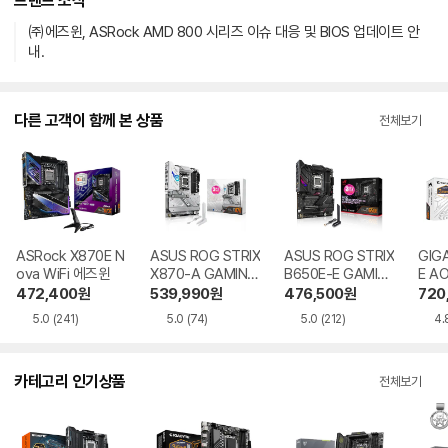
브랜드 소식
㈜에즈윈, ASRock AMD 800 시리즈 이슈 대응 및 BIOS 업데이트 안
내.
다른 고객이 함께 본 상품
전체보기
ASRock X870E N
ASUS ROG STRIX
ASUS ROG STRIX
GIG
ova WiFi 에즈윈
X870-A GAMING
B650E-E GAMIN
E AO
WIFI STCOM
G WIFI STCOM
E 
472,400
원
539,990
원
476,500
원
720
5.0
(241)
5.0
(74)
5.0
(212)
4.
카테고리 인기상품
전체보기