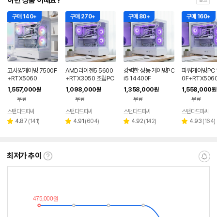
이런 상품 어때요?
구매 140+
구매 270+
구매 80+
구매 160+
고사양게이밍 7500F
AMD라이젠5 5600
강력한 성능 게이밍PC
파워게이밍PC 
+RTX5060
+RTX3050 조립PC
i5 14400F
0F+RTX5060
1,557,000
1,098,000
1,358,000
1,558,000
원
원
원
원
무료
무료
무료
무료
스탠다드피씨
스탠다드피씨
스탠다드피씨
스탠다드피씨
네이버
네이버
네이버
페이
페이
페이
리
리
리
리
4.87
(
141
)
4.91
(
604
)
4.92
(
142
)
4.93
(
164
)
별
별
별
별
뷰
뷰
뷰
뷰
점
점
점
점
수
수
수
수
최저가 추이
최
알
저
림
가
받
추
는
이
중
란?