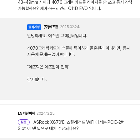
43~49mm 사이의 4070 그래픽카드를 라이저를 안 쓰고 동시 장착
가능할까요? 케이스는 리안리 O11D EVO 입니다.
(주)에즈윈
2025.02.24.
공식계정
안녕하세요. 에즈윈 고객센터입니다.
4070그래픽카드에 백플이 특이하게 돌출된게 아니라면, 동시
사용에 문제는 없어보입니다.
"에즈락은 에즈윈이 진리"
감사합니다.
L5
파란피씨
2024.12.25.
ASRock X870'E' 스틸레전드 WiFi 에서는 PCIE-2번
질문
Slot 이 맨 밑으로 배치 수정되나요?