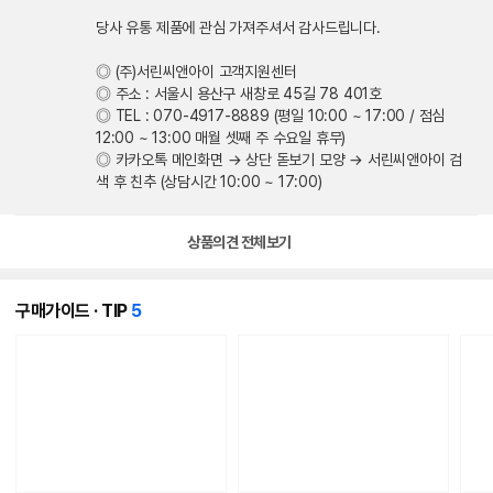
당사 유통 제품에 관심 가져주셔서 감사드립니다.
◎ (주)서린씨앤아이 고객지원센터
◎ 주소 : 서울시 용산구 새창로 45길 78 401호
◎ TEL : 070-4917-8889 (평일 10:00 ~ 17:00 / 점심
12:00 ~ 13:00 매월 셋째 주 수요일 휴무)
◎ 카카오톡 메인화면 → 상단 돋보기 모양 → 서린씨앤아이 검
색 후 친추 (상담시간 10:00 ~ 17:00)
상품의견 전체보기
개
구매가이드 · TIP
5
의
콘
텐
츠
가
있
습
니
다.