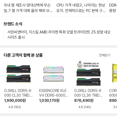
국내 램 제조사 양대산맥에 무슨
CPU 가격 내렸고, 나머지는 현상
DDR
일..? 램 가격 대폭 올라 해외 브랜
유지. 전체적으로는 PC 본체 구매
용량 
드 제품을 권장 [2025년 3월 RA
가성비 나쁘지 않았다 [2024년 P
RA
M 가격동향]
C 주요부품 연간 가격동향]
브랜드 소식
서린씨앤아이, 지스킬 AMD 라이젠 특화 모델 트라이던트 Z5 로얄 네오
시리즈 출시
다른 고객이 함께 본 상품
전체보기
G.SKILL DDR5-6
ESSENCORE KLE
G.SKILL DDR5-6
COR
000 CL30 TRIDE
VV DDR5-6000
000 CL36 TRIDE
600
NT Z5 NEO RGB
CL28 CRAS V RG
NT Z5 NEO RGB
GEA
1,990,000
원
1,030,170
원
876,490
원
890
J 패키지 64GB(32
B WHITE 패키지
J 패키지 32GB(16
WHI
4.9
(183)
4.9
(140)
5.
Gx2)
서린 32GB(16Gx
Gx2)
GB(
2)