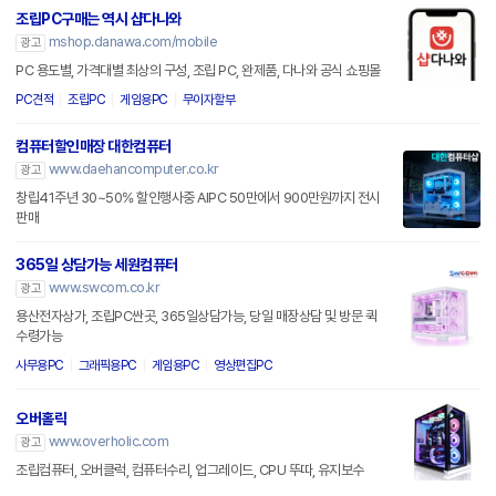
조립PC구매는 역시 샵다나와
mshop.danawa.com/mobile
광고
PC 용도별, 가격대별 최상의 구성, 조립 PC, 완제품, 다나와 공식 쇼핑몰
PC견적
조립PC
게임용PC
무이자할부
컴퓨터할인매장 대한컴퓨터
www.daehancomputer.co.kr
광고
창립41주년 30~50% 할인행사중 AIPC 50만에서 900만원까지 전시
판매
365일 상담가능 세원컴퓨터
www.swcom.co.kr
광고
용산전자상가, 조립PC싼곳, 365일상담가능, 당일 매장상담 및 방문 퀵
수령가능
사무용PC
그래픽용PC
게임용PC
영상편집PC
오버홀릭
www.overholic.com
광고
조립컴퓨터, 오버클럭, 컴퓨터수리, 업그레이드, CPU 뚜따, 유지보수