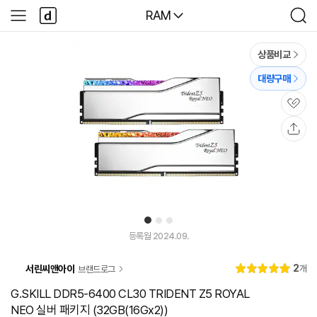
본문 바로가기
다
다나와
RAM
사
검
나
이
색
와
드
메
메
상품비교
인
뉴
대량구매
관
심
공
유
1
2
3
등록월 2024.09.
리
2
서린씨앤아이
개
브랜드로그
별
5.
뷰
점
0
G.SKILL DDR5-6400 CL30 TRIDENT Z5 ROYAL
NEO 실버 패키지 (32GB(16Gx2))