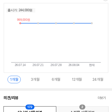
최
알
저
림
가
받
추
는
이
중
란?
1개월
3개월
6개월
12개월
24개월
의견/리뷰
더보기
172
2