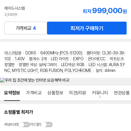
메이드시스템
999,000
최저
원
2,500원
최저가 구매하기
가격비교
4
데스크탑용
/
DDR5
/
6400MHz (PC5-51200)
/
램타이밍
:
CL30-39-39-
102
/
1.40V
/
램개수
:
2개
/
LED 라이트
/
EXPO
/
온다이ECC
/
히트싱크
:
방열판
/
방열판 색상: 실버/그레이
/
LED색상
: RGB
/
LED 시스템
:
AURA SY
NC
,
MYSTIC LIGHT
,
RGB FUSION
,
POLYCHROME
/
높이: 44mm
메뉴 네비게이션
요약정보
가격비교
상품정보
의견/리뷰
커뮤니티
연관상품
7
쇼핑몰별 최저가
배송비포함
카드할인