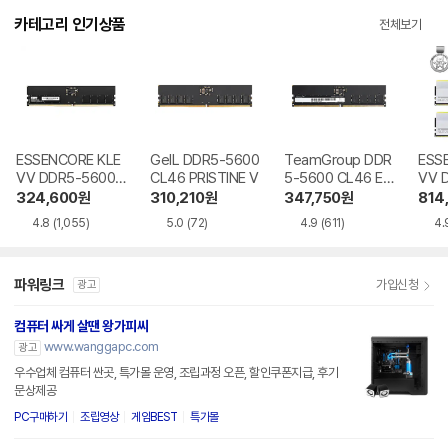
카테고리 인기상품
전체보기
ESSENCORE KLE
GeIL DDR5-5600
TeamGroup DDR
ESS
VV DDR5-5600
CL46 PRISTINE V
5-5600 CL46 Elit
VV 
CL46 파인인포
e 서린
CL3
324,600
원
310,210
원
347,750
원
814
B W
4.8
(1,055)
5.0
(72)
4.9
(611)
4.
서린
파워링크
가입신청
광고
컴퓨터 싸게 살땐 왕가피씨
www.wanggapc.com
광고
우수업체 컴퓨터 싼곳, 특가몰 운영, 조립과정 오픈, 할인쿠폰지급, 후기
문상제공
PC구매하기
조립영상
게임BEST
특가몰