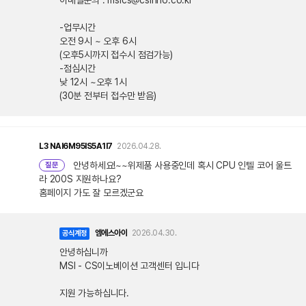
-업무시간
오전 9시 ~ 오후 6시
(오후5시까지 접수시 점검가능)
-점심시간
낮 12시 ~오후 1시
(30분 전부터 접수만 받음)
L3
NAI6M95IS5A1I7
2026.04.28.
안녕하세요!~~위제품 사용중인데 혹시 CPU 인텔 코어 울트
질문
라 200S 지원하나요?
홈페이지 가도 잘 모르겠군요
엠에스아이
2026.04.30.
공식계정
안녕하십니까
MSI - CS이노베이션 고객센터 입니다
지원 가능하십니다.