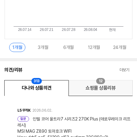
1개월
3개월
6개월
12개월
24개월
의견/리뷰
더보기
313
12
다나와 상품의견
쇼핑몰 상품리뷰
L5
무적K
2026.06.02.
인텔 코어 울트라7 시리즈2 270K Plus (애로우레이크 리프
질문
레시)
MSI MAG Z890 토마호크 WIFI