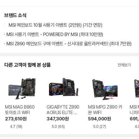
MSI 메인보드 10월 사용기 이벤트 (2만원) (기간 연장)
MSI 사용기 이벤트 - POWERED BY MSI (최대 10만원)
MSI Z890 메인보드 구매 이벤트 - 신시대로 울트라커넥트! (최대 7만원)
다른 고객이 함께 본 상품
전체보기
MSI MAG B860
GIGABYTE Z890
MSI MPG Z890 카
MSI
토마호크 WIFI
AORUS ELITE WI
본 WIFI
니파
FI7 제이씨현
273,610
원
347,300
원
594,000
원
691
4.7
(18)
5.0
(65)
5.0
(27)
4.
카테고리 인기상품
전체보기