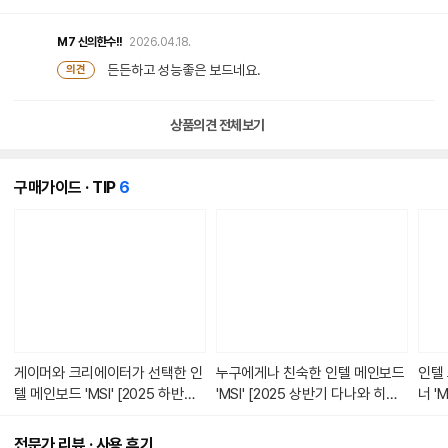
M7
신의한수!!
2026.04.18.
든든하고 성능좋은 보드네요.
의견
상품의견 전체보기
개
구매가이드 · TIP
6
의
콘
텐
츠
가
있
습
니
다.
게이머와 크리에이터가 선택한 인
누구에게나 친숙한 인텔 메인보드
인텔 
텔 메인보드 'MSI' [2025 하반기
'MSI' [2025 상반기 다나와 히트
너 '
다나와 히트브랜드]
브랜드]
다나
전문가 리뷰 · 사용 후기