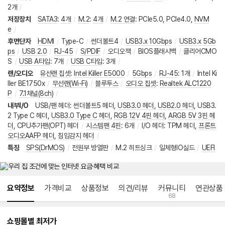
2개
/
저장장치
SATA3
:
4개
/
M.2
:
4개
/
M.2 연결
:
PCIe5.0
,
PCIe4.0
,
NVM
e
/
후면단자
HDMI
/
Type-C
/
썬더볼트4
/
USB3.x 10Gbps
/
USB3.x 5Gb
ps
/
USB 2.0
/
RJ-45
/
S/PDIF
/
오디오잭
/
BIOS플래시백
/
클리어CMO
S
/
USB A타입
:
7개
/
USB C타입
:
3개
/
랜/오디오
유선랜 칩셋
:
Intel Killer E5000
/
5Gbps
/
RJ-45
:
1개
/
Intel Ki
ller BE1750x
/
무선랜(Wi-Fi)
/
블루투스
/
오디오 칩셋
:
Realtek ALC1220
P
/
7.1채널(8ch)
/
내부I/O
USB/팬 헤더
:
썬더볼트5 헤더
,
USB3.0 헤더
,
USB2.0 헤더
,
USB3.
2 Type C 헤더
,
USB3.0 Type C 헤더
,
RGB 12V 4핀 헤더
,
ARGB 5V 3핀 헤
더
,
CPU추가팬(OPT) 헤더
/
시스템팬 4핀
:
6개
/
I/O 헤더
:
TPM 헤더
,
프론트
오디오AAFP 헤더
,
침입감지 헤더
/
특징
SPS(DrMOS)
/
전원부 방열판
/
M.2 히트싱크
/
일체형IO실드
/
UEFI
메뉴 네비게이션
요약정보
가격비교
상품정보
의견/리뷰
커뮤니티
연관상품
68
쇼핑몰별 최저가