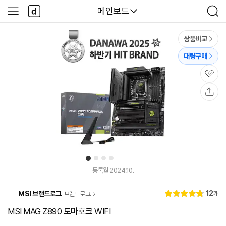
본문 바로가기
다
다나와
메인보드
사
검
나
이
색
와
드
메
메
상품비교
인
뉴
대량구매
관
심
공
유
1
2
3
4
유
유
튜
튜
등록월 2024.10.
브
브
동
동
리
12
MSI 브랜드로그
개
브랜드로그
영
영
별
4.
뷰
상
상
점
8
MSI MAG Z890 토마호크 WIFI