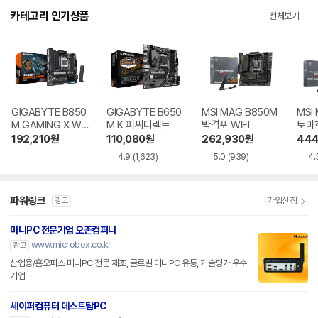
GIGABYTE B850
GIGABYTE B650
MSI MAG B850M
MSI
M GAMING X WIF
M K 피씨디렉트
박격포 WIFI
토마호
I6E 제이씨현
192,210
원
110,080
원
262,930
원
444
4.9
(1,623)
5.0
(939)
4.
파워링크
가입신청
광고
미니PC 전문기업 오존컴퍼니
www.microbox.co.kr
광고
산업용/홈오피스 미니PC 전문 제조, 글로벌 미니PC 유통, 기술평가 우수
기업
세이퍼컴퓨터 데스트탑PC
smartstore.naver.com/bornpc
광고
중고 브랜드데스크탑,리사이클데스크탑, 리퍼데스크탑, 가성비 가심비 데스크탑컴퓨터
할인
알림받기등록시 즉시할인제공