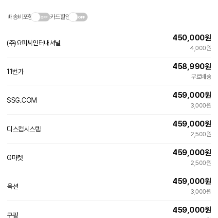
배송비포함
카드할인
450,000
원
(주)요피씨인터내셔널
4,000원
458,990
원
11번가
빠른배송
무료배송
459,000
원
SSG.COM
빠른배송
3,000원
459,000
원
디스컴시스템
네
2,500원
이
버
459,000
원
페
G마켓
빠른배송
이
2,500원
459,000
원
옥션
빠른배송
3,000원
459,000
원
쿠팡