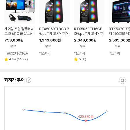
게이밍 조립 컴퓨터 세
RTX5060TI 8GB 조
RTX5060TI 16GB
RTX5070 조
트 조립PC 롤 발로란
립pc본체 고사양 게임
조립pc본체 고사양 게
체 데스크탑 게
트 오버워치 배그 바른
용 데스크탑 I7 1470
임용 데스크탑 I5 144
퓨터 AMD 라이
799,000
1,949,000
2,049,000
2,599,000
원
원
원
컴퓨터 본체 풀세트F1
0F G432
00F G434
700X G222
무료
무료
무료
무료
1
바른컴퓨터KOREA
넥스피씨
넥스피씨
넥스피씨
네이버
네이버
네이
페이
페이
페이
리
리
4.94
(
999+
)
5
(
11
)
별
별
뷰
뷰
점
점
수
수
최저가 추이
최
알
저
림
가
받
추
는
이
중
란?