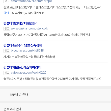
컴퓨터할인매장 대한컴퓨터
www.daehancomputer.co.kr
광고
창립41주년 30~50% 할인행사중 AIPC 50만에서 900만원까지 전시판매
컴퓨터출장수리 당일 신속정확
blog.naver.com/kkt8618
광고
사기없는 출장 매장있는컴퓨터매장 신속정확
컴퓨터의모든것에스제이컴퍼니
cafe.naver.com/leoin0220
광고
컴퓨터의모든것 조립컴퓨터 맞춤견적필요할땐 어디 바로여기 클릭 무료견적 받으세요
빠른배송 안내
법적고지 안내
PC버전
로그인
개인정보처리방침
고객센터