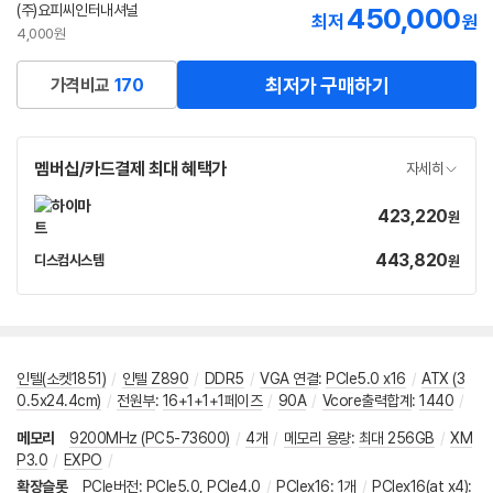
(주)요피씨인터내셔널
450,000
최저
원
4,000원
최저가 구매하기
가격비교
170
멤버십/카드결제 최대 혜택가
자세히
423,220
가
원
격
443,820
가
디스컴시스템
원
네
격
이
버
페
이
인텔(소켓1851)
/
인텔 Z890
/
DDR5
/
VGA 연결
:
PCIe5.0 x16
/
ATX (3
0.5x24.4cm)
/
전원부
:
16+1+1+1페이즈
/
90A
/
Vcore출력합계
:
1440
/
메모리
9200MHz (PC5-73600)
/
4개
/
메모리 용량
:
최대 256GB
/
XM
P3.0
/
EXPO
/
확장슬롯
PCIe버전
:
PCIe5.0
,
PCIe4.0
/
PCIex16
:
1개
/
PCIex16(at x4)
: