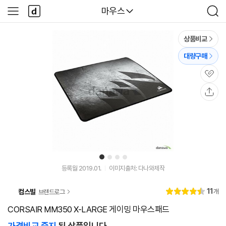
본문 바로가기
다
다나와
마우스
사
검
나
이
색
와
드
메
메
상품비교
인
뉴
대량구매
관
심
공
유
1
2
3
4
등록월 2019.01.
이미지출처: 다나와제작
리
11
컴스빌
개
브랜드로그
별
4.
뷰
점
5
CORSAIR MM350 X-LARGE 게이밍 마우스패드
가격비교 중지
된 상품입니다.