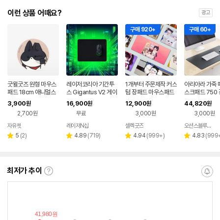
이런 상품 어때요?
광고
구매 920+
구매 60+
굿윌굿즈 원형 마우스
레이저코리아 기간투
1개부터 주문제작 커스
아리아라 가죽 
패드 18cm 애니멀스
스 Gigantus V2 게이
텀 장패드 마우스패드
스크패드 750
타즈 코코
밍 마우스패드 블랙, M
매트
3,900
16,900
12,900
44,820
원
원
원
원
2,700원
무료
3,000원
3,000원
자유펫
레이저N샵
셀렉굿즈
오션스블루 오픈샵
네이버
네이버
네이버
페이
페이
페이
리
리
리
리
5
(
2
)
4.89
(
719
)
4.94
(
999+
)
4.83
(
999
별
별
별
별
뷰
뷰
뷰
뷰
점
점
점
점
수
수
수
수
최저가 추이
최
알
저
림
가
받
추
는
이
중
란?