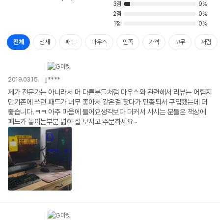
3점
9%
2점
0%
1점
0%
전체
냄새
패드
마우스
만족
가격
고무
저렴
2019.03.15.
jj****
제가 전문가는 아니라서 머 다른분들처럼 마우스와 관련해서 리뷰는 어렵지
만기존에 쓰던 패드가 너무 좋아서 같은걸 찾다가 단종되서 구입했는데 더
좋습니다.ㅋㅋ 아주 마음에 들어요생각보다 더커서 사시는 분들은 책상에
패드가 놓이는부분 넓이 잘 보시고 주문하세요~