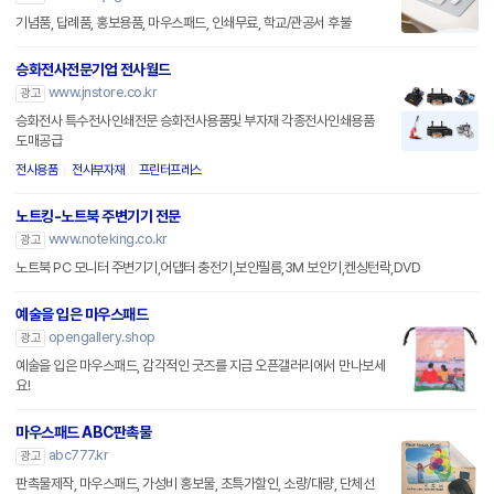
기념품, 답례품, 홍보용품, 마우스패드, 인쇄무료, 학교/관공서 후불
승화전사전문기업 전사월드
www.jnstore.co.kr
광고
승화전사 특수전사인쇄전문 승화전사용품및 부자재 각종전사인쇄용품
도매공급
전사용품
전사부자재
프린터프레스
노트킹-노트북 주변기기 전문
www.noteking.co.kr
광고
노트북 PC 모니터 주변기기,어댑터 충전기,보안필름,3M 보안기,켄싱턴락,DVD
예술을 입은 마우스패드
opengallery.shop
광고
예술을 입은 마우스패드, 감각적인 굿즈를 지금 오픈갤러리에서 만나보세
요!
마우스패드 ABC판촉물
abc777.kr
광고
판촉물제작, 마우스패드, 가성비 홍보물, 초특가할인, 소량/대량, 단체선