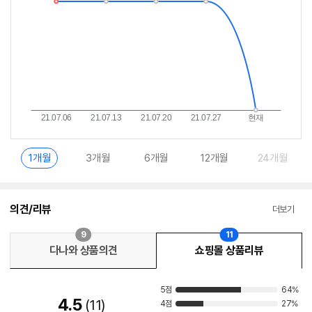
1개월
3개월
6개월
12개월
24개월
의견/리뷰
더보기
9
11
다나와 상품의견
쇼핑몰 상품리뷰
5점
64%
4.5
11
4점
27%