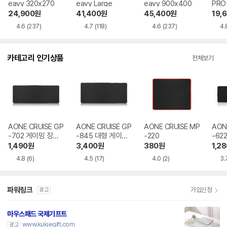
eavy 320x270
eavy Large
eavy 900x400
PRO
24,900
원
41,400
원
45,400
원
19,
4.6
(237)
4.7
(118)
4.6
(237)
4.
카테고리 인기상품
전체보기
AONE CRUISE GP
AONE CRUISE GP
AONE CRUISE MP
AON
-702 게이밍 장패
-845 대형 게이밍
-220
-622
드
장패드
1,490
원
3,400
원
380
원
1,28
4.8
(6)
4.5
(17)
4.0
(2)
3.
파워링크
가입신청
광고
마우스패드 국제기프트
www.kukjegift.com
광고