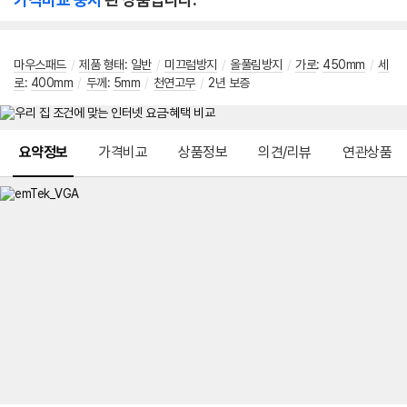
마우스패드
/
제품 형태
:
일반
/
미끄럼방지
/
올풀림방지
/
가로
:
450mm
/
세
로
:
400mm
/
두께
:
5mm
/
천연고무
/
2년 보증
메뉴 네비게이션
요약정보
가격비교
상품정보
의견/리뷰
연관상품