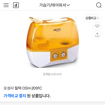
본문 바로가기
다
다나와
가습기/에어워셔
사
검
나
이
색
와
드
메
메
상품비교
인
뉴
관
심
공
유
등록월 2004.10.
오성사 월텍 OSH-2091C
가격비교 중지
된 상품입니다.