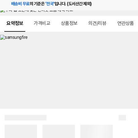
배송비 무료
의 기준은
'전국'
입니다. (도서산간 제외)
메뉴 네비게이션
요약정보
가격비교
상품정보
의견/리뷰
연관상품