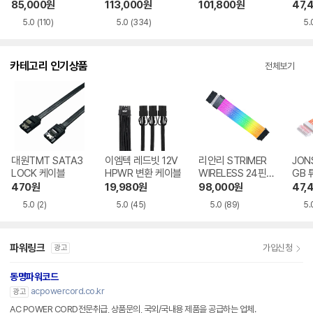
X6 케이블 PW16-
X6 WIDE 케이블 P
x8핀 케이블 PW12
블 0
85,000
원
113,000
원
101,800
원
47,
81W, 0.34m
W16-121W, 0.34
-1W, 0.36m
5.0
(110)
5.0
(334)
5.
m
카테고리 인기상품
전체보기
대원TMT SATA3
이엠텍 레드빗 12V
리안리 STRIMER
JON
LOCK 케이블
HPWR 변환 케이블
WIRELESS 24핀
GB 
케이블
블
470
원
19,980
원
98,000
원
47,
5.0
(2)
5.0
(45)
5.0
(89)
5.
파워링크
가입신청
광고
동명파워코드
acpowercord.co.kr
광고
AC POWER CORD전문취급, 상품문의, 국외/국내용 제품을 공급하는 업체.