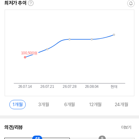
최저가 추이
최
알
저
림
가
받
추
는
이
중
란?
1개월
3개월
6개월
12개월
24개월
의견/리뷰
더보기
48
5