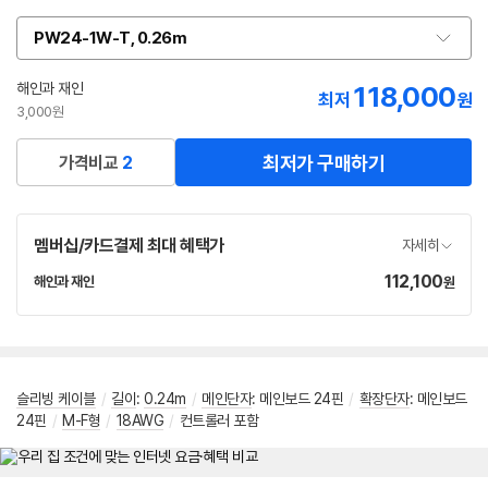
PW24-1W-T, 0.26m
옵
션
선
해인과 재인
118,000
네
최저
원
택
이
3,000원
버
페
최저가 구매하기
가격비교
2
이
멤버십/카드결제 최대 혜택가
자세히
112,100
가
해인과 재인
원
네
격
이
버
페
이
슬리빙 케이블
/
길이
:
0.24m
/
메인단자
: 메인보드 24핀
/
확장단자
: 메인보드
24핀
/
M-F형
/
18AWG
/
컨트롤러 포함
메뉴 네비게이션