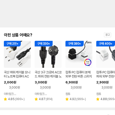
이런 상품 어때요?
광고
구매 2천+
구매 330+
구매 380+
구매 400+
국산 파워 케이블 모니
국산 3구 크로바 AC코
컴튜 PC 컴퓨터 본체
컴튜 PC 컴퓨터
터 노트북 컴퓨터 AC
드 파워 전원 케이블 노
외부 전원 버튼 스위치
파워 외부 전원 
코드 전원 선 2구 8자
트북 모니터 연결선0.
LD07 Pro - RGB LE
위치 LD07 Bas
2,000
3,000
6,900
2,900
원
원
원
원
연결선 1M
5m
D
3,000원
3,000원
3,000원
3,000원
마하링크 공식스토어
마하링크 공식스토어
컴튜
컴튜
네이버
네이버
네이버
네이버
페이
페이
페이
페이
리
리
리
리
4.85
(
999+
)
4.87
(
814
)
4.92
(
999+
)
4.88
(
999
별
별
별
별
뷰
뷰
뷰
뷰
점
점
점
점
수
수
수
수