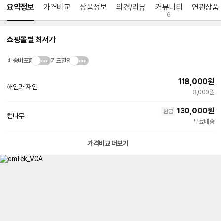
요약정보
가격비교
상품정보
의견/리뷰
커뮤니티
연관상품
6
쇼핑몰별 최저가
배송비포함
카드할인
118,000
원
해인과 재인
네
3,000원
이
버
130,000
원
현금
페
컴나무
이
무료배송
가격비교 더보기