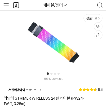
본문 바로가기
다
다나와
케이블/젠더
사
검
나
이
색
와
드
메
메
상품비교
인
뉴
관
심
공
유
1
2
3
4
등록월 2025.01.
리
5
서린씨앤아이
개
브랜드로그
별
4.
뷰
점
8
리안리 STRIMER WIRELESS 24핀 케이블 (PW24-
1W-T, 0.26m)