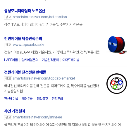
삼성모니터아답터 노트옵션
smartstore.naver.com/noteoption
광고
삼성 TV 모니터 어댑터 아답터 케이블 및 주변기기 전문몰
전원케이블 제품견적문의
www.topcable.co.kr
광고
전원케이블 (LAPP 제품) 기술지원. 가격/재고 즉시확인. 견적/빠른대응
LAPP제품
랍케이블문의
기술견적문의
아머드케이블
전원케이블 전선전문 판매몰
smartstore.naver.com/topcablemarket
광고
국내전선 해외케이블 판매 전문몰. 아머드케이블, 특수케이블 생산판매
기술상담지원
전선케이블
할인판매
당일출고
견적문의
샤인 가정원예
smartstore.naver.com/shineee
광고
물조리개 초록이끼 바인더와이어 절화수명연장제 지철사 꽃장갑 꽃통 빵끈 치킨와이어