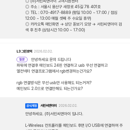
◎ (주)서린씨앤아이 고객지원센터
◎ 주소 : 서울시 용산구 새창로 45길 78 401호
◎ TEL : 070-4917-8889 (평일 10:00 ~ 17:00 / 점심
12:00 ~ 13:00 매월 셋째 주 수요일 휴무)
◎ 카카오톡 메인화면 → 상단 돋보기 모양 → 서린씨앤아이 검
색 후 친추 (상담시간 10:00 ~ 17:00)
L3
그린호떡
2026.02.02.
안녕하세요 문의 드립니다
질문
파워에 연결후 메인보드 24핀 연결하고 usb 무선 연결하고
엘컨넥터 연결프로그램에서 rgb변경하는건가요?
rgb 연결방식은 무선 usb만 사용해도 되는거져?
메인보드 2.0으로 연결안해도 되는건가요?
서린씨앤아이
2026.02.02.
공식계정
안녕하세요. (주)서린씨앤아이 입니다.
L-Wireless 컨트롤러를 메인보드 후면 I/O USB에 연결하여 주