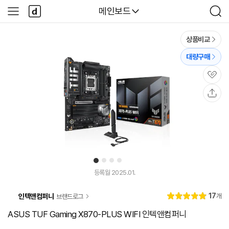
본문 바로가기
다
다나와
메인보드
사
검
나
이
색
와
드
메
메
상품비교
인
뉴
대량구매
관
심
공
유
1
2
3
4
유
튜
등록월 2025.01.
브
동
리
17
인텍앤컴퍼니
개
브랜드로그
영
별
5.
뷰
상
점
0
ASUS TUF Gaming X870-PLUS WIFI 인텍앤컴퍼니