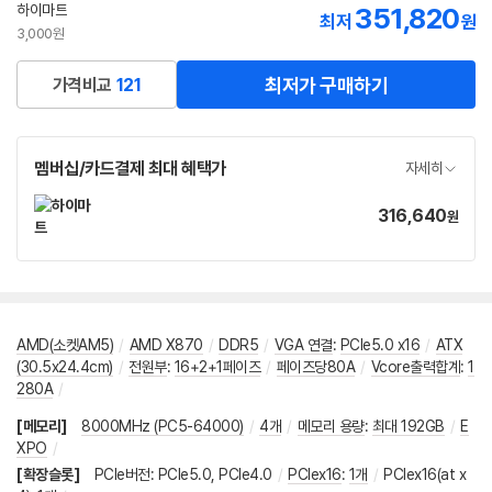
하이마트
351,820
최저
원
3,000원
최저가 구매하기
가격비교
121
멤버십/카드결제 최대 혜택가
자세히
316,640
가
원
격
AMD(소켓AM5)
/
AMD X870
/
DDR5
/
VGA 연결
:
PCIe5.0 x16
/
ATX
(30.5x24.4cm)
/
전원부
:
16+2+1페이즈
/
페이즈당80A
/
Vcore출력합계
:
1
280A
/
[메모리]
8000MHz (PC5-64000)
/
4개
/
메모리 용량
:
최대 192GB
/
E
XPO
/
[확장슬롯]
PCIe버전
:
PCIe5.0
,
PCIe4.0
/
PCIex16
:
1개
/
PCIex16(at x