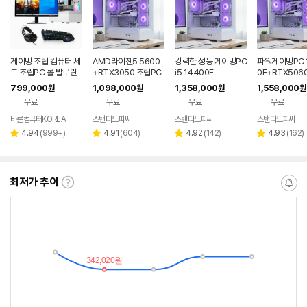
게이밍 조립 컴퓨터 세
AMD라이젠5 5600
강력한 성능 게이밍PC
파워게이밍PC 
트 조립PC 롤 발로란
+RTX3050 조립PC
i5 14400F
0F+RTX5060
트 오버워치 배그 바른
799,000
1,098,000
1,358,000
1,558,000
원
원
원
원
컴퓨터 본체 풀세트F1
무료
무료
무료
무료
1
바른컴퓨터KOREA
스탠다드피씨
스탠다드피씨
스탠다드피씨
네이버
네이버
페이
페이
리
리
리
리
4.94
(
999+
)
4.91
(
604
)
4.92
(
142
)
4.93
(
162
)
별
별
별
별
뷰
뷰
뷰
뷰
점
점
점
점
수
수
수
수
최저가 추이
최
알
저
림
가
받
추
는
이
중
란?