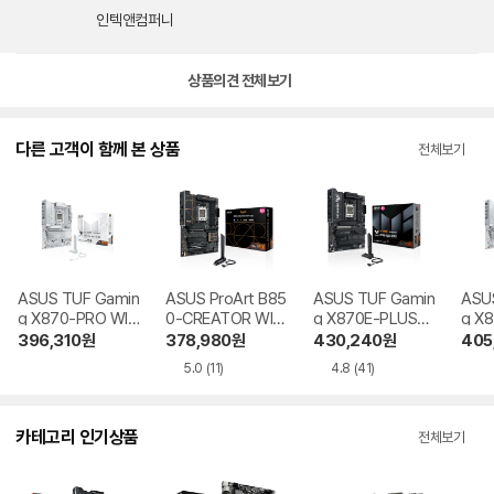
인텍앤컴퍼니
상품의견 전체보기
다른 고객이 함께 본 상품
전체보기
ASUS TUF Gamin
ASUS ProArt B85
ASUS TUF Gamin
ASU
g X870-PRO WIFI
0-CREATOR WIFI
g X870E-PLUS
g X8
7 W NEO 대원씨티
NEO STCOM
WIFI7 STCOM
7 W
396,310
원
378,980
원
430,240
원
405
에스
5.0
(11)
4.8
(41)
카테고리 인기상품
전체보기