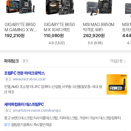
GIGABYTE B850
GIGABYTE B650
MSI MAG B850M
MSI
M GAMING X WIF
M K 피씨디렉트
박격포 WIFI
토마호
I6E 제이씨현
192,210
원
110,080
원
262,920
원
444
4.9
(1,622)
5.0
(939)
4.
파워링크
가입신청
광고
조립PC 전문 마이크로박스
www.microbox.co.kr
광고
인텔,AMD 초소형 미니PC 컴퓨터-산업용,사무용-3년품질보증-국내 생
산 제조
세이퍼컴퓨터 데스트탑PC
smartstore.naver.com/bornpc
광고
중고 브랜드데스크탑,리사이클데스크탑, 리퍼데스크탑, 가성비 가심비 데스크탑컴퓨터
할인
알림받기등록시 즉시할인제공