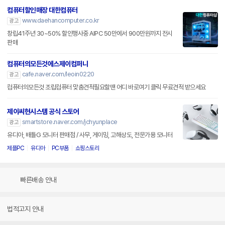
컴퓨터할인매장 대한컴퓨터
www.daehancomputer.co.kr
광고
창립41주년 30~50% 할인행사중 AIPC 50만에서 900만원까지 전시
판매
컴퓨터의모든것에스제이컴퍼니
cafe.naver.com/leoin0220
광고
컴퓨터의모든것 조립컴퓨터 맞춤견적필요할땐 어디 바로여기 클릭 무료견적 받으세요
제이씨현시스템 공식 스토어
smartstore.naver.com/jchyunplace
광고
유디아, 배틀G 모니터 판매점 / 사무, 게이밍, 고해상도, 전문가용 모니터
제플PC
유디아
PC부품
쇼핑스토리
빠른배송 안내
법적고지 안내