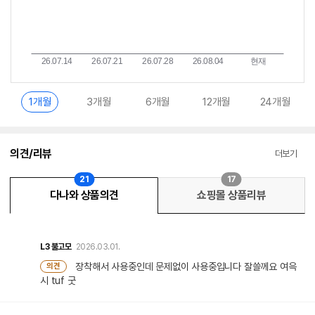
1개월
3개월
6개월
12개월
24개월
의견/리뷰
더보기
21
17
다나와 상품의견
쇼핑몰 상품리뷰
L3
불고모
2026.03.01.
장착해서 사용중인데 문제없이 사용중입니다 잘쓸께요 여윽
의견
시 tuf 굿