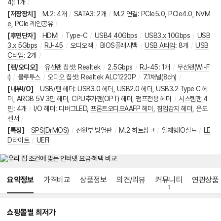
4)
:
1개
/
[저장장치]
M.2
:
4개
/
SATA3
:
2개
/
M.2 연결
:
PCIe5.0
,
PCIe4.0
,
NVM
e
,
PCIe 레인공유
/
[후면단자]
HDMI
/
Type-C
/
USB4 40Gbps
/
USB3.x 10Gbps
/
USB
3.x 5Gbps
/
RJ-45
/
오디오잭
/
BIOS플래시백
/
USB A타입
:
8개
/
USB
C타입
:
2개
/
[랜/오디오]
유선랜 칩셋
:
Realtek
/
2.5Gbps
/
RJ-45
:
1개
/
무선랜(Wi-F
i)
/
블루투스
/
오디오 칩셋
:
Realtek ALC1220P
/
7.1채널(8ch)
/
[내부I/O]
USB/팬 헤더
:
USB3.0 헤더
,
USB2.0 헤더
,
USB3.2 Type C 헤
더
,
ARGB 5V 3핀 헤더
,
CPU추가팬(OPT) 헤더
,
펌프전용 헤더
/
시스템팬 4
핀
:
4개
/
I/O 헤더
:
디버그LED
,
프론트오디오AAFP 헤더
,
침입감지 헤더
,
온도
센서
/
[특징]
SPS(DrMOS)
/
전원부 방열판
/
M.2 히트싱크
/
일체형IO실드
/
LE
D라이트
/
UEFI
메뉴 네비게이션
요약정보
가격비교
상품정보
의견/리뷰
커뮤니티
연관상품
1
쇼핑몰별 최저가