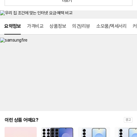
더보기
방
시
법
지
원
및
메뉴 네비게이션
선
요약정보
가격비교
상품정보
의견/리뷰
소모품/액세서리
커
택
약
정
주
적
용
요
금
제
안
내
및
유
지
해
야
되
는
이런 상품 어때요?
광고
대
략
적