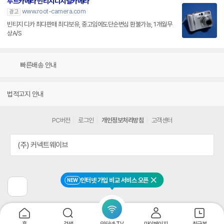
루트카메라 빈티지디지털카메라
www.root-camera.com
광고
빈티지 디카 최댜판매 최댜보유, 중고임에도단순변심 환불가능, 1개월무
상A/S
빠른배송 안내
법적고지 안내
PC버전
로그인
개인정보처리방침
고객센터
(주) 커넥트웨이브
인터넷 가입 비교 서비스 오픈
NEW
닫기
이
전
페
이
지
홈
검색
인터넷·TV
마이페이지
최근본