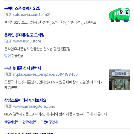
공짜버스폰 갤럭시S25
cafe.naver.com/tofm01
광고
갤럭시S25 보조금성지 전국택배, 57만 회원, 14년 운영, 당일출고
온라인 휴대폰 알고 모바일
www.algo3.store
광고
온라인휴대폰성지 현금완납 일시납 할인 전문점
할인
현금완납
부천 휴대폰 성지 갤럭시
m.place.naver.com/place/2094188400
광고
오정구 대표 휴대폰성지, 인터넷+TV 지원금 타매장 비교환영! 네이버 카
페75만명
삼성스토어에서 만나보세요
www.samsungstore.com/
광고
NEW 갤럭시Z 폴드8 시리즈, 매니저와 함께 제품 체험부터 구매, 개통까지!
웨딩이벤트
입주이벤트
오픈매장안내