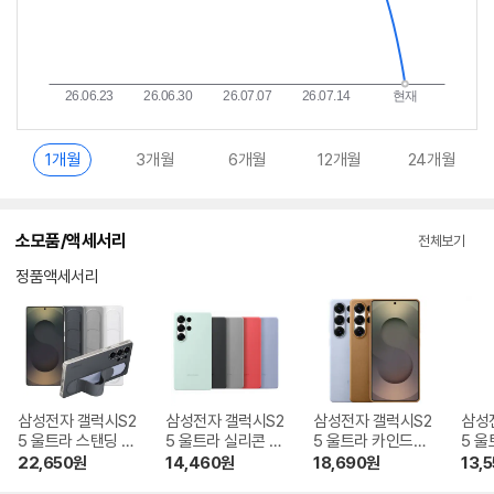
1개월
3개월
6개월
12개월
24개월
소모품/액세서리
전체보기
정품액세서리
삼성전자 갤럭시S2
삼성전자 갤럭시S2
삼성전자 갤럭시S2
삼성
5 울트라 스탠딩 그
5 울트라 실리콘 케
5 울트라 카인드수
5 
립 케이스 EF-GS9
이스 EF-PS938
트 케이스 EF-VS9
케이스
22,650
원
14,460
원
18,690
원
13,
38
38