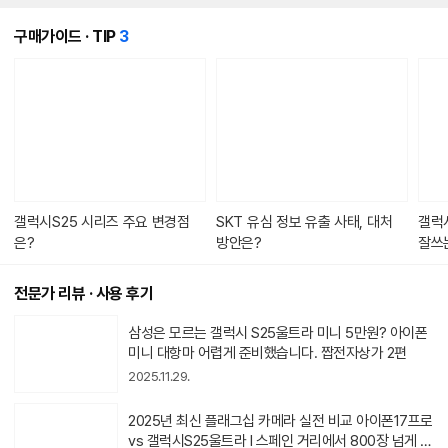
개
구매가이드 · TIP
3
의
콘
텐
츠
가
있
습
니
다.
갤럭시S25 시리즈 주요 변경점
SKT 유심 정보 유출 사태, 대처
갤럭시
은?
방안은?
잘쓰
전문가 리뷰 · 사용 후기
동
삼성은 모르는 갤럭시 S25울트라 미니 5만원? 아이폰
영
미니 대항마 어렵게 준비했습니다. 짭전자상가 2편
상
2025.11.29.
아
이
콘
동
2025년 최신 플래그십 카메라 실전 비교 아이폰17프로
영
vs 갤럭시S25울트라 I 스페인 거리에서 800장 넘게 찍