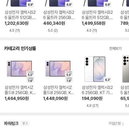
삼성전자 갤럭시S2
삼성전자 갤럭시S2
삼성전자 갤럭시S2
삼성
6 울트라 512GB, S
6 울트라 256GB,
6 울트라 512GB, S
6 울
KT 기기변경 완납
KT 번호이동 완납
KT 기기변경 완납
SKT
1,202,630
원
460,340
원
1,499,558
원
789
단말할인(공통지원)
단말할인(공통지원)
요금할인(선택약정)
단말
4.5
(11)
5.0
(2)
4.5
(11)
5.
카테고리 인기상품
전체보기
삼성전자 갤럭시Z
삼성전자 갤럭시Z
삼성전자 갤럭시S2
삼성
폴드8 256GB, KT
폴드8 256GB, KT
6 256GB, KT 기기
5 울
기기변경 완납
번호이동 완납
변경 완납
KT 
1,464,950
원
1,448,090
원
194,090
원
65,
4.9
(27)
5.
파워링크
가입신청
광고