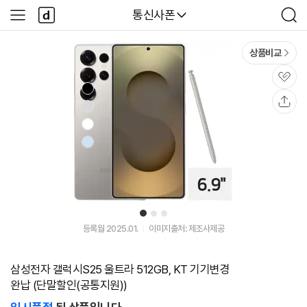
본문 바로가기
다
다나와
통신사폰
사
검
나
이
색
와
드
메
메
상품비교
인
뉴
관
심
공
유
1
2
3
등록월 2025.01.
이미지출처: 제조사제공
삼성전자 갤럭시S25 울트라 512GB, KT 기기변경
완납 (단말할인(공통지원))