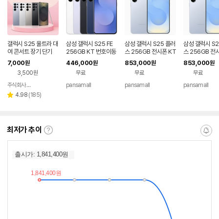
인
기
간
을
안
내
갤럭시 S25 울트라 대
삼성 갤럭시 S25 FE
삼성 갤럭시 S25 플러
삼성 갤럭시 S2
를
여 콘서트 장기 단기
256GB KT 번호이동
스 256GB 전시폰 KT
스 256GB 전
공시지원 완납
번호이동 완납 90요금
기기변경 완납
나
7,000
446,000
853,000
853,000
원
원
원
원
제
타
3,500원
무료
무료
무료
내
는
주식회사 폰빌리지
pansamall
pansamall
pansamall
네이버
표
페이
리
4.98
(
185
)
별
입
뷰
점
니
수
다.
최저가 추이
최
알
저
림
가
받
추
는
이
중
란?