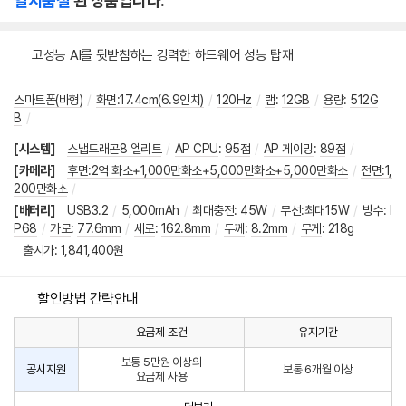
일시품절
된 상품입니다.
고성능 AI를 뒷받침하는 강력한 하드웨어 성능 탑재
스마트폰(바형)
/
화면:17.4cm(6.9인치)
/
120Hz
/
램
:
12GB
/
용량
:
512G
B
/
[시스템]
스냅드래곤8 엘리트
/
AP CPU
:
95점
/
AP 게이밍
:
89점
/
[카메라]
후면:2억 화소+1,000만화소+5,000만화소+5,000만화소
/
전면:1,
200만화소
/
[배터리]
USB3.2
/
5,000mAh
/
최대충전
:
45W
/
무선:최대15W
/
방수
:
I
P68
/
가로
:
77.6mm
/
세로
:
162.8mm
/
두께
:
8.2mm
/
무게
:
218g
출시가
출시가: 1,841,400원
할인방법 간략안내
요금제 조건
유지기간
통
통
신
보통 5만원 이상의
사
신
공시지원
보통 6개월 이상
요금제 사용
할
사
인
공