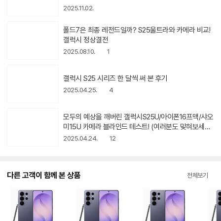
상
은 사진으로 보는, 당신의 다음 스마트폰 선택에 도움될
2025.11.02.
아
영상
이
콘
동
폴드7은 최종 레전드일까? S25울트라와 카메라 비교!
영
갤럭시 정상결전
상
2025.08.10.
1
아
이
콘
동
갤럭시 S25 시리즈 한 달씩 써 본 후기
영
상
2025.04.25.
4
아
이
콘
동
모두의 예상을 깨버린 갤럭시S25U/아이폰16프맥/샤오
영
미15U 카메라 블라인드 테스트! (여러분도 맞혀보세요
상
ㅋㅋ)
2025.04.24.
12
아
이
콘
다른 고객이 함께 본 상품
전체보기