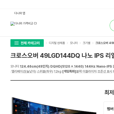
크
다나와 앱
로
스
통
오
합
버
검
4
색
9
L
G
D
전체 카테고리
디지털 완제품
모니터
크기별
크로스오버 49L
1
4
4
크로스오버 49LGD144DQ 나노 IPS 리
D
Q
나
상
모니터
/
124.46cm(49인치)
/
DQHD(5120 x 1440)
/
144Hz
/
Nano-IPS
/
노
세
I
/
엘리베이션(높낮이)
/
스위블(좌우)
/
12kg
/
[게임특화]
블랙 이퀄라이저
/
조준선 표시
/
스
P
펙
S
리
얼
1
최저
4
4
H
V
2.
멤버
1
크