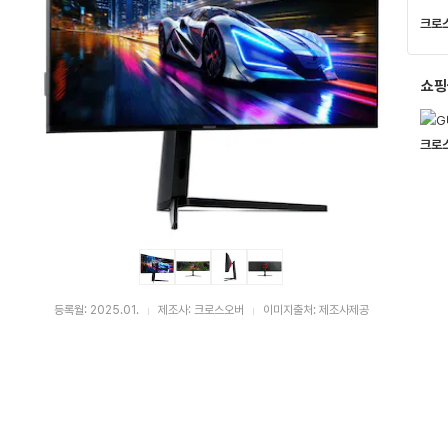
로
크로
스
버
스
터
무
쇼핑
결
점
:
다
크로
나
와
가
격
비
교
등록월: 2025.01.
제조사: 크로스오버
이미지출처: 제조사제공