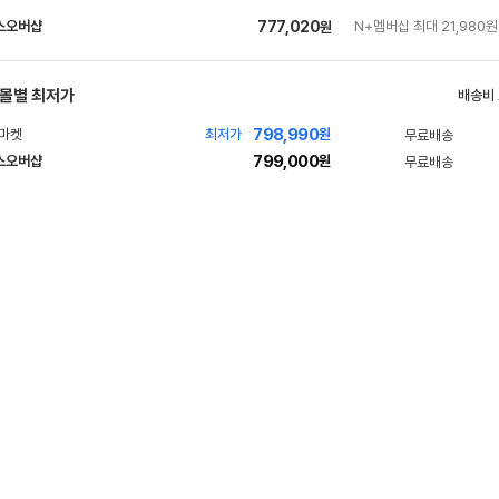
스오버샵
777,020
N+멤버십 최대 21,980원
원
네
이
버
몰별 최저가
배송비
페
798,990
빠
최저가
원
무료배송
인
이
른
799,000
스오버샵
원
무료배송
증
배
네
송
이
버
페
이