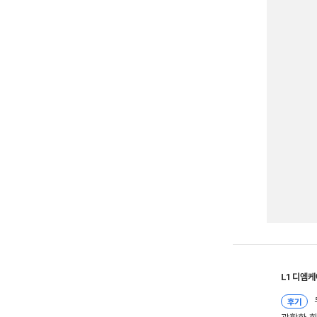
L1
디엠케
후기