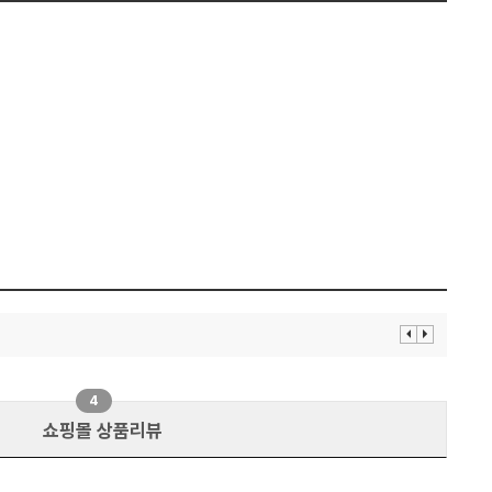
이
다
전
음
보
보
기
기
4
쇼핑몰 상품리뷰