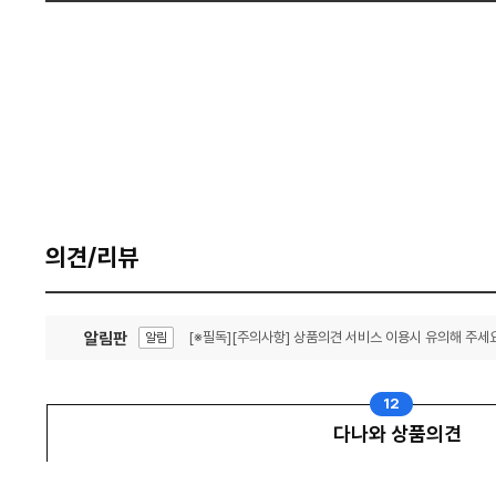
의견/리뷰
알림판
[※필독][주의사항] 상품의견 서비스 이용시 유의해 주세요
알림
잦은 오류, PC속도 잡자! PC안정화 위해 이건 꼭!
알림
12
다나와 상품의견