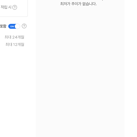
최저가 추이가 없습니다.
툴팁보기
 적립 시
툴
 포함
팁
보
최대 24개월
기
최대 12개월