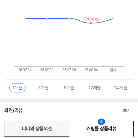
가
받
추
는
이
중
란?
1개월
3개월
6개월
12개월
24개월
의견/리뷰
더보기
6
다나와 상품의견
쇼핑몰 상품리뷰