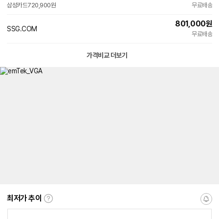
삼성카드
720,900원
이
무료배송
801,000
원
SSG.COM
빠른배송
무료배송
가격비교 더보기
최저가 추이
최
알
저
림