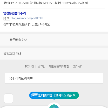
창립41주년 30~50% 할인행사중 AIPC 50만에서 900만원까지 전시판매
염창동컴퓨터수리
blog.naver.com/kkt8618
광고
정확하게진단해드립니다 믿고맡겨주세요!
빠른배송 안내
법적고지 안내
PC버전
로그인
개인정보처리방침
고객센터
(주) 커넥트웨이브
인터넷 가입 비교 서비스 오픈
NEW
닫기
이
전
페