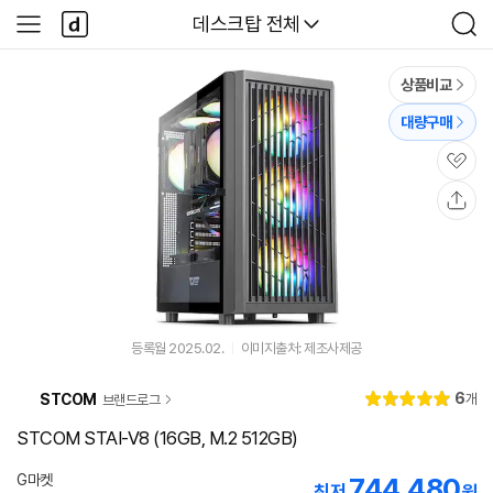
본문 바로가기
다
다나와
데스크탑 전체
사
검
나
이
색
와
드
메
메
상품비교
인
뉴
대량구매
관
심
공
유
등록월 2025.02.
이미지출처: 제조사제공
리
6
STCOM
개
브랜드로그
별
5.
뷰
점
0
STCOM STAI-V8 (16GB, M.2 512GB)
G마켓
744,480
최저
원