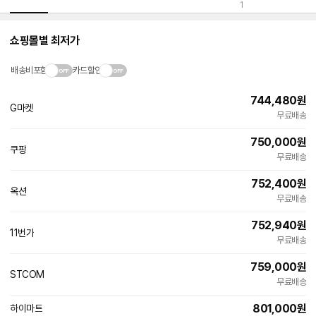
1
쇼핑몰별 최저가
배송비포함
카드할인
744,480
원
G마켓
빠른배송
무료배송
750,000
원
쿠팡
무료배송
752,400
원
옥션
빠른배송
무료배송
752,940
원
11번가
빠른배송
무료배송
759,000
원
STCOM
네
무료배송
이
버
801,000
원
하이마트
페