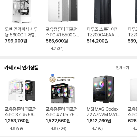
모맨 겜덕피시 사무
포유컴퓨터 퍼포먼
타무즈 스트라이커
타무
용 5600GT 어항 1
스PC 41 5500GT
TZ200O4EAA 8
TZ2
6GB, M.2 512GB
16GB, M.2 500G
GB, M.2 256GB
GB, 
799,000
원
585,600
원
514,200
원
559
B
4.7
(24)
카테고리 인기상품
전체보기
포유컴퓨터 퍼포먼
포유컴퓨터 퍼포먼
MSI MAG Codex
포유
스PC 37 R5 5600
스PC 47 R5 7500
Z2 A7NVM MA10
스PC
RTX5060
F RTX5060Ti
R5-7500F RTX 5
1,253,760
원
1,522,560
원
1,612,760
원
626
060 Ti 게이밍
4.9
(99)
4.9
(704)
4.7
(6)
4.