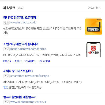
파워링크
가입신청
광고
미니PC 전문기업 오존컴퍼니
www.microbox.co.kr
광고
산업용/홈오피스 미니PC 전문 제조, 글로벌 미니PC 유통, 기술평가 우수
기업
조립PC구매는 역시 샵다나와
mshop.danawa.com/mobile
광고
PC 용도별, 가격대별 최상의 구성, 조립 PC, 완제품, 다나와 공식 쇼핑몰
PC견적
조립PC
게임용PC
무이자할부
세이퍼 중고데스트탑PC
smartstore.naver.com/bornpc
광고
리사이클IT기기, 피벗모니터, 사무용모니터, 사무용PC 조립PC, 조립PC
할인
알림받기등록시 즉시할인제공
컴퓨터할인매장 대한컴퓨터
www.daehancomputer.co.kr
광고