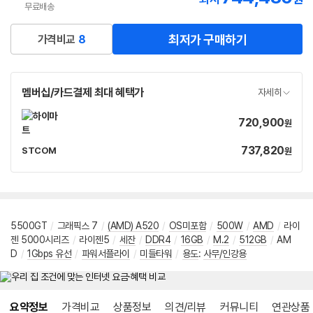
무료배송
최저가 구매하기
가격비교
8
멤버십/카드결제 최대 혜택가
자세히
720,900
가
원
격
737,820
가
STCOM
원
네
격
이
버
페
이
5500GT
/
그래픽스 7
/
(AMD) A520
/
OS미포함
/
500W
/
AMD
/
라이
젠 5000시리즈
/
라이젠5
/
세잔
/
DDR4
/
16GB
/
M.2
/
512GB
/
AM
D
/
1Gbps 유선
/
파워서플라이
/
미들타워
/
용도
:
사무/인강용
메뉴 네비게이션
요약정보
가격비교
상품정보
의견/리뷰
커뮤니티
연관상품