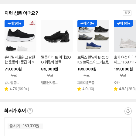
이런 상품 어때요?
광고
구매 3천+
구매 40+
구매 1천+
슈니엘 제로워크 발편
밸롭 티바트 아티보O
브룩스 런닝화 BROO
호카 여성 아라히
한 운동화 1등급 미끄
G 워킹화 블랙
KS 브룩스 아드레날린
이드 116871
럼방지 키높이 런닝화
GTS 25 워킹화 남자
79,000
89,000
189,000
199,000
원
원
원
원
러닝화 (5colors)
무료
무료
무료
무료
슈니엘 공식 온라인스토어
밸롭본사공식몰
파라마운트몰
호카
네이버
네이버
네이버
페이
페이
페이
리
리
리
4.79
(
999+
)
4.9
(
10
)
4.83
(
283
)
별
별
별
뷰
뷰
뷰
점
점
점
수
수
수
최저가 추이
최
알
저
림
가
받
추
는