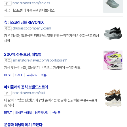
brand.naver.com/adidas
광고
지금 베스트셀러 제품들을 만나보세요.
츄바스코러닝화 REVONIX
chubascocompany.com/
광고
카본 러닝화, 압도적인 퍼포먼스! 말도 안되는 착한가격! 카본화 신고 러닝
시작
200% 정품 보장, 레벨업
smartstore.naver.com/sportstore11
광고
지금 찾는 런닝화, 알림받기 쿠폰으로 저렴하게 구매하세요.
BEST
SALE
악세사리
의류
아키클래식 공식 브랜드스토어
brand.naver.com/akiii
광고
내 발에 딱 맞는 편안함, 자꾸만 손이가는 런닝화! 신규회원 쿠폰+무료배
송 혜택
BEST
라이프스타일
N도착보장
신상품
운동화 러닝화 여기 모였다