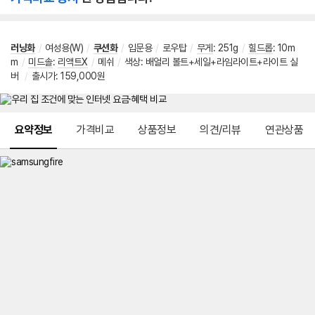
러닝화
/
여성용(W)
/
쿠션화
/
입문용
/
로우탑
/
무게
:
251g
/
힐드롭
:
10m
m
/
미드솔
:
리액트X
/
메쉬
/
색상: 배얼리 볼트+세일+라임라이트+라이트 실
버
/
출시가: 159,000원
메뉴 네비게이션
요약정보
가격비교
상품정보
의견/리뷰
연관상품