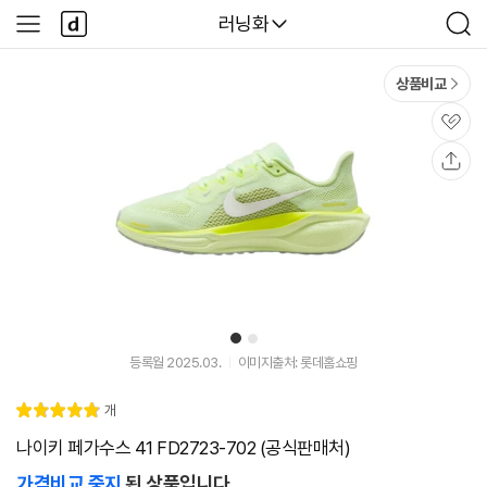
본문 바로가기
다
다나와
러닝화
사
검
나
이
색
와
드
메
메
상품비교
인
뉴
관
심
공
유
1
2
등록월 2025.03.
이미지출처: 롯데홈쇼핑
리
개
별
4.
뷰
점
9
나이키 페가수스 41 FD2723-702 (공식판매처)
가격비교 중지
된 상품입니다.