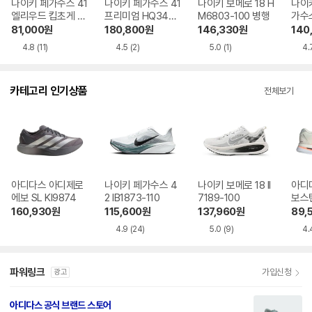
나이키 페가수스 41
나이키 페가수스 41
나이키 보메로 18 H
나이키
엘리우드 킵초게 H
프리미엄 HQ3492
M6803-100 병행
가수스
J7037-100 병행
-133 병행
1-4
81,000
원
180,800
원
146,330
원
140
4.8
(11)
4.5
(2)
5.0
(1)
4.
카테고리 인기상품
전체보기
아디다스 아디제로
나이키 페가수스 4
나이키 보메로 18 II
아디
에보 SL KI9874
2 IB1873-110
7189-100
보스턴
160,930
원
115,600
원
137,960
원
89,
4.9
(24)
5.0
(9)
4.
파워링크
가입신청
광고
아디다스 공식 브랜드 스토어