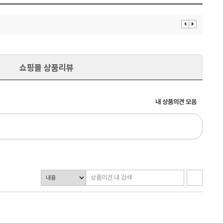
이
다
전
음
보
보
기
기
쇼핑몰 상품리뷰
내 상품의견 모음