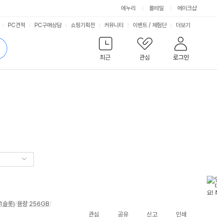
에누리
몰테일
메이크샵
서
PC견적
PC구매상담
쇼핑기획전
커뮤니티
이벤트
/
체험단
더보기
비
검
색
최근
관심
로그인
스
1슬롯)
/
용량
:
256GB
/
관심
공유
신고
인쇄