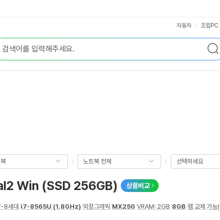
자동차
조립PC
트북
노트북 전체
선택하세요
l2 Win (SSD 256GB)
상품비교
7-8세대
/
i7-8565U (1.8GHz)
/
외장그래픽
/
MX250
/
VRAM: 2GB
/
8GB
/
램 교체
:
가능(