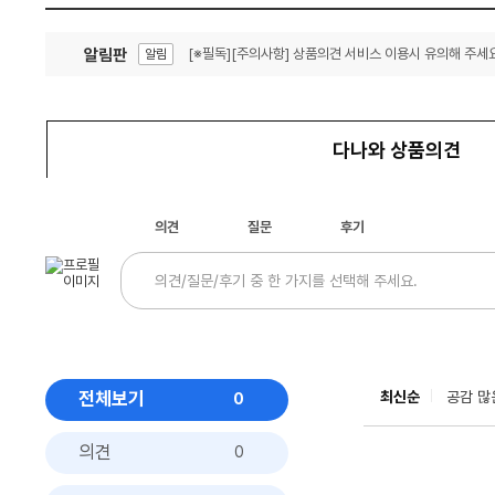
알림판
[※필독][주의사항] 상품의견 서비스 이용시 유의해 주세요
알림
잦은 오류, PC속도 잡자! PC안정화 위해 이건 꼭!
알림
다나와 상품의견
의견
질문
후기
전체보기
최신순
공감 많
0
의견
0