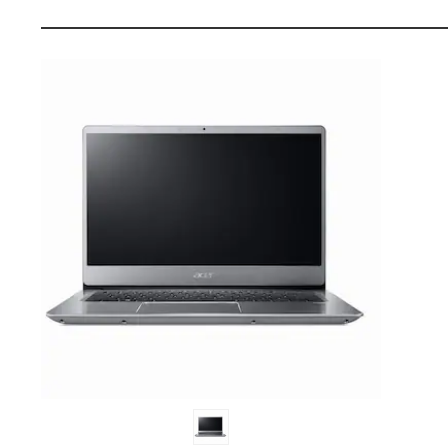
D
펙
2
5
6
G
B)
:
다
나
와
가
격
비
교