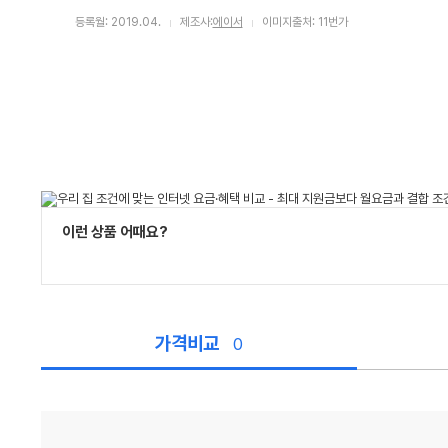
등록월: 2019.04.
제조사:
에이서
이미지출처: 11번가
이런 상품 어때요?
가격비교
0
가
격
비
교