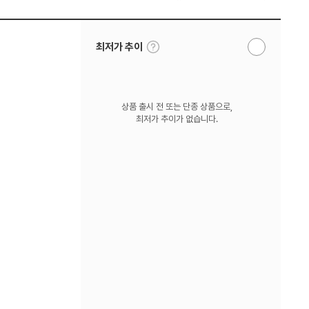
툴
최저가 추이
알
팁
림
보
받
기
기
상품 출시 전 또는 단종 상품으로,
최저가 추이가 없습니다.