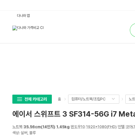
에
다나와 앱
이
서
통
스
합
위
검
프
색
트
3
S
F
3
1
4
-
5
6
G
i
7
M
e
전체 카테고리
컴퓨터/노트북/조립PC
노
홈
t
a
l
에이서 스위프트 3 SF314-56G i7 Meta
2
W
i
상
n
노트북
/
35.56cm(14인치)
/
1.45kg
/
윈도우10
/
1920x1080(FHD)
/
인텔
/
코어i
세
(S
색상: 실버, 블루
S
스