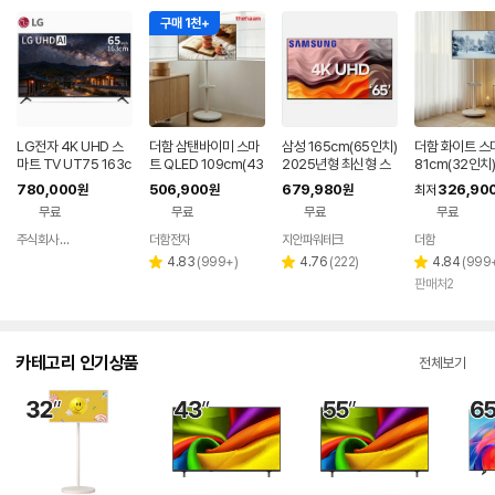
구매 1천+
LG전자 4K UHD 스
더함 삼탠바이미 스마
삼성 165cm(65인치)
더함 화이트 스
마트 TV UT75 163c
트 QLED 109cm(43
2025년형 최신형 스
81cm(32인치
m(65인치), 스탠드
인치), 라이트, 이동식
마트 4K UHD TV 65
5.0 QLED 이
780,000
506,900
679,980
326,90
원
원
원
최저
스탠드
U8000 스탠드 기본
무료
무료
무료
무료
설치
주식회사 티에스글로벌 TS
더함전자
지안파워테크
더함
네이버
페이
리
리
리
4.83
(
999+
)
4.76
(
222
)
4.84
(
999
별
별
별
뷰
뷰
뷰
판매처2
점
점
점
수
수
수
카테고리 인기상품
전체보기