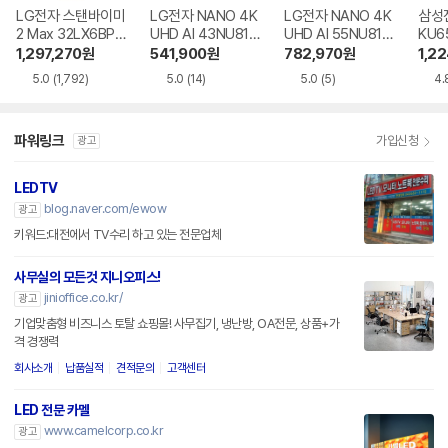
LG전자 스탠바이미
LG전자 NANO 4K
LG전자 NANO 4K
삼성전
2 Max 32LX6BPG
UHD AI 43NU810
UHD AI 55NU810
KU6
A
BENA
BENA
R
1,297,270
원
541,900
원
782,970
원
1,2
5.0
(1,792)
5.0
(14)
5.0
(5)
4.
파워링크
가입신청
광고
LEDTV
blog.naver.com/ewow
광고
키워드:대전에서 TV수리 하고 있는 전문업체
사무실의 모든것 지니오피스!
jinioffice.co.kr/
광고
기업맞춤형 비즈니스 토탈 쇼핑몰! 사무집기, 냉난방, OA전문, 상품+가
격 경쟁력
회사소개
납품실적
견적문의
고객센터
LED 전문 카멜
www.camelcorp.co.kr
광고