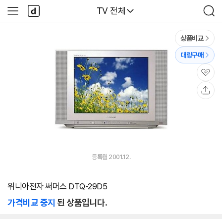
본문 바로가기
다
다나와
TV 전체
사
검
나
이
색
와
드
메
메
상품비교
인
뉴
대량구매
관
심
공
유
등록월 2001.12.
위니아전자 써머스 DTQ-29D5
가격비교 중지
된 상품입니다.