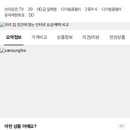
브라운관 TV
/
29
/
HD급 일체형
/
디지털콤필터
/
2중주사
/
디지털콤필터
/
윤곽재현회로
/
DD
메뉴 네비게이션
요약정보
가격비교
상품정보
의견/리뷰
연관상품
이런 상품 어때요?
광고