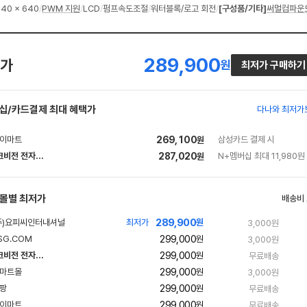
640 x 640
/
PWM 지원
/
LCD
/
펌프속도조절
/
워터블록/로고 회전
/
[구성품/기타]
써멀컴파운
289,900
가
원
최저가 구매하기
십/카드결제 최대 혜택가
다나와 최저가
269,100
삼성카드 결제 시
원
하이크비전 전자칠판
287,020
N+멤버십 최대 11,980원
원
네
이
버
몰별 최저가
배송비
페
289,900
최저가
원
3,000원
이
299,000
원
3,000원
299,000
하이크비전 전자칠판
원
무료배송
네
299,000
원
3,000원
이
299,000
원
무료배송
버
299,000
원
무료배송