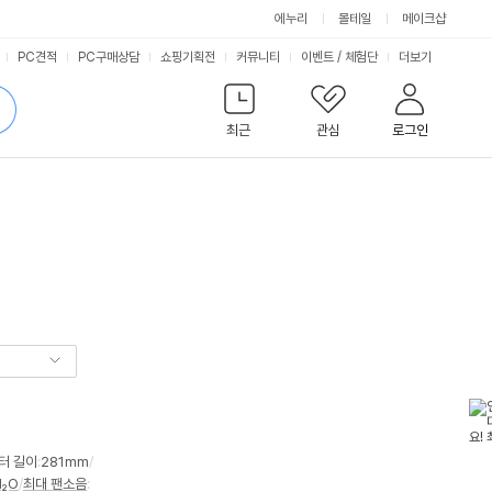
에누리
몰테일
메이크샵
서
PC견적
PC구매상담
쇼핑기획전
커뮤니티
이벤트
/
체험단
더보기
비
검
색
최근
관심
로그인
스
터 길이
:
281mm
/
H₂O
/
최대 팬소음
: