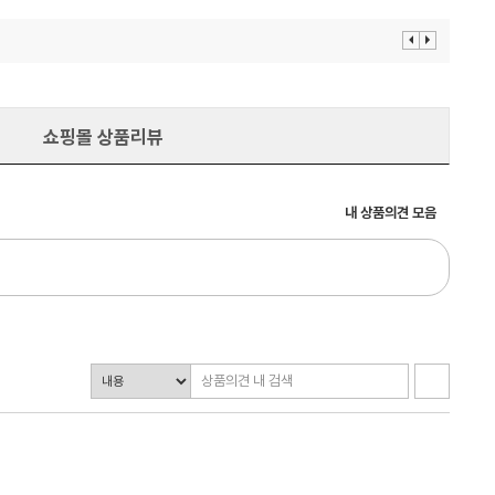
이
다
전
음
보
보
기
기
쇼핑몰 상품리뷰
내 상품의견 모음