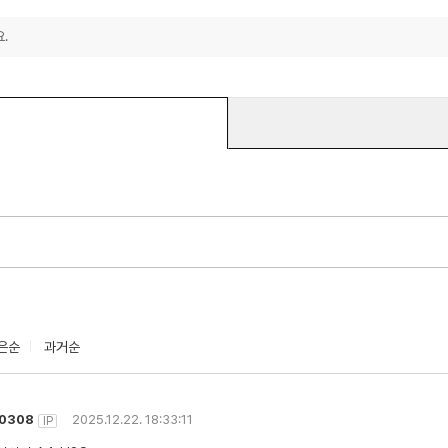
.
은순
과거순
0308
2025.12.22. 18:33:11
IP