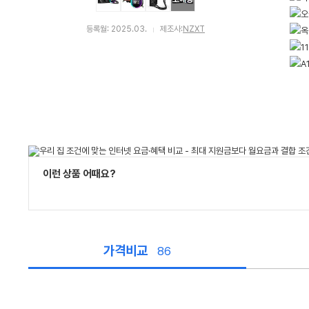
등록월: 2025.03.
제조사:
NZXT
이런 상품 어때요?
가격비교
86
가
격
비