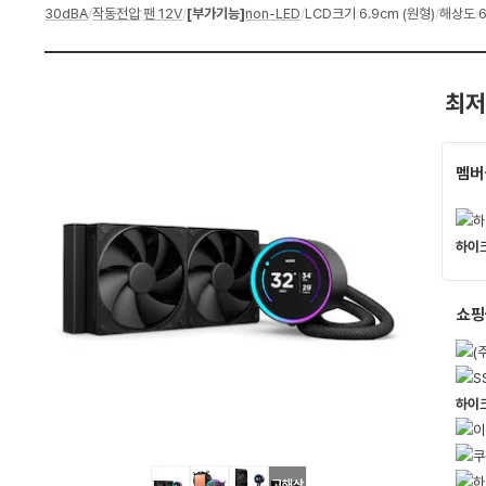
30dBA
/
작동전압
:
팬 12V
/
[부가기능]
non-LED
/
LCD크기
:
6.9cm (원형)
/
해상도
:
펙
최저
멤버
쇼핑
고해상