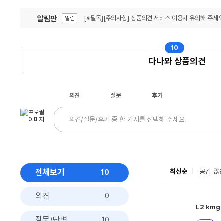
알림판
[※필독][주의사항] 상품의견 서비스 이용시 유의해 주세요
알림
잦은 오류, PC속도 잡자! PC안정화 위해 이건 꼭!
알림
10
다나와 상품의견
의견
질문
후기
전체보기
최신순
공감 많
10
의견
0
L2
kmg
질문/답변
10