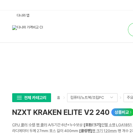
N
다나와 앱
Z
X
통
T
합
K
검
R
색
A
K
E
N
E
L
I
T
E
V
2
2
4
0
:
전체 카테고리
컴퓨터/노트북/조립PC
주
홈
다
나
와
NZXT KRAKEN ELITE V2 240
상품비교
가
격
비
상
교
CPU 쿨러
/
수랭
/
팬 쿨러
/
A/S기간
:
6년+누수보상
/
[호환/크기]
인텔 소켓
:
LGA1851
,
세
라디에이터 두께
:
27mm
/
호스 길이
:
400mm
/
[쿨링팬]
팬 크기
:
120mm
/
팬 개수
:
2
스