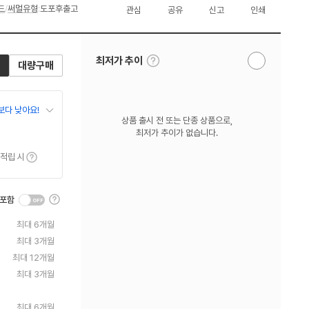
드
/
써멀유형
:
도포후출고
관심
공유
신고
인쇄
툴
최저가 추이
대량구매
알
팁
림
보
받
기
기
보다 낮아요!
상품 출시 전 또는 단종 상품으로,
최저가 추이가 없습니다.
툴팁보기
 적립 시
툴
 포함
팁
보
최대 6개월
기
최대 3개월
최대 12개월
최대 3개월
최대 6개월