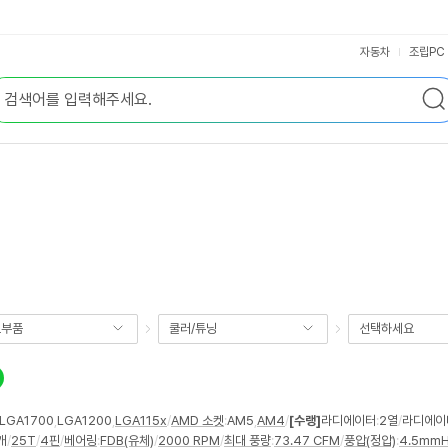
자동차
조립PC
요부품
쿨러/튜닝
선택하세요
LGA1700
,
LGA1200
,
LGA115x
/
AMD 소켓
:
AM5
,
AM4
/
[수랭]
라디에이터
:
2열
/
라디에이
개
/
25T
/
4핀
/
베어링
:
FDB(유체)
/
2000 RPM
/
최대 풍량
:
73.47 CFM
/
풍압(정압)
:
4.5mm