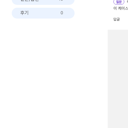
질문
이 케이
후기
0
답글