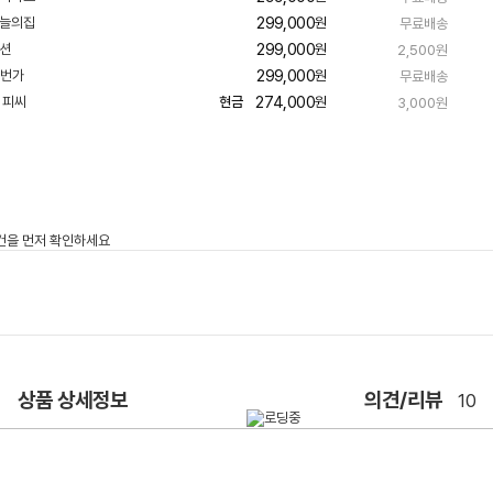
페
299,000
빠
원
무료배송
이
른
299,000
빠
원
2,500원
배
른
송
299,000
빠
원
무료배송
배
른
송
274,000
현금
원
3,000원
배
송
상품 상세정보
의견/리뷰
10