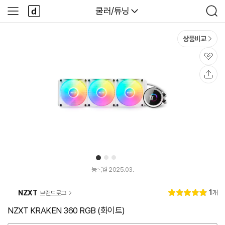
본문 바로가기
다
다나와
쿨러/튜닝
사
검
나
이
색
와
드
메
메
상품비교
인
뉴
관
심
공
유
1
2
3
유
튜
등록월 2025.03.
브
동
리
1
NZXT
개
브랜드로그
영
별
5.
뷰
상
점
0
NZXT KRAKEN 360 RGB (화이트)