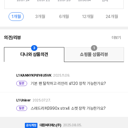
1개월
3개월
6개월
12개월
24개월
의견/리뷰
더보기
3
1
다나와 상품의견
쇼핑몰 상품리뷰
L1
KANNYKP8Y4U5VK
2025.11.09.
기본 팬 탈착하고 리안리 sl120 장착 가능한가요?
질문
L1
Unixer
2025.07.27.
스래드리퍼3990x strx4 소켓 장착 가능한가요?
질문
대원씨티에스(주)
2025.08.05.
공식계정