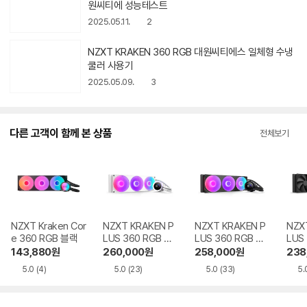
라켄 360 RGB 대원씨티에 성능테스
트
2025.05.11.
2
NZXT KRAKEN 360 RGB 대원씨티
에스 일체형 수냉쿨러 사용기
2025.05.09.
3
다른 고객이 함께 본 상품
전체보기
NZXT Kraken Cor
NZXT KRAKEN P
NZXT KRAKEN P
NZX
e 360 RGB 블랙
LUS 360 RGB 화
LUS 360 RGB 블
LUS
이트
랙
143,880
원
260,000
원
258,000
원
238
5.0
(4)
5.0
(23)
5.0
(33)
5.
카테고리 인기상품
전체보기