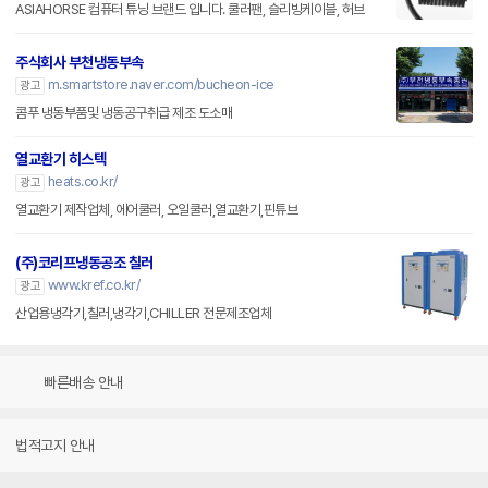
주식회사 부천냉동부속
m.smartstore.naver.com/bucheon-ice
광고
콤푸 냉동부품및 냉동공구취급 제조 도소매
열교환기 히스텍
heats.co.kr/
광고
열교환기 제작업체, 에어쿨러, 오일쿨러,열교환기,핀튜브
(주)코리프냉동공조 칠러
www.kref.co.kr/
광고
산업용냉각기,칠러,냉각기,CHILLER 전문제조업체
빠른배송 안내
법적고지 안내
PC버전
로그인
개인정보처리방침
고객센터