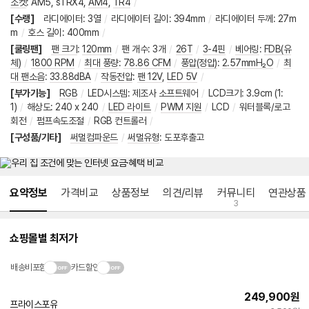
소켓
:
AM5
,
sTRX4
,
AM4
,
TR4
/
[수랭]
라디에이터
:
3열
/
라디에이터 길이
:
394mm
/
라디에이터 두께
:
27m
m
/
호스 길이
:
400mm
/
[쿨링팬]
팬 크기
:
120mm
/
팬 개수
:
3개
/
26T
/
3-4핀
/
베어링
:
FDB(유
체)
/
1800 RPM
/
최대 풍량
:
78.86 CFM
/
풍압(정압)
:
2.57mmH₂O
/
최
대 팬소음
:
33.88dBA
/
작동전압
:
팬 12V
,
LED 5V
/
[부가기능]
RGB
/
LED시스템
:
제조사 소프트웨어
/
LCD크기
:
3.9cm (1:
1)
/
해상도
:
240 x 240
/
LED 라이트
/
PWM 지원
/
LCD
/
워터블록/로고
회전
/
펌프속도조절
/
RGB 컨트롤러
/
[구성품/기타]
써멀컴파운드
/
써멀유형
:
도포후출고
메뉴 네비게이션
요약정보
가격비교
상품정보
의견/리뷰
커뮤니티
연관상품
3
쇼핑몰별 최저가
배송비포함
카드할인
249,900
원
프라이스포유
네