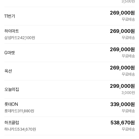
3,500원
이
버
269,000
원
페
11번가
빠른배송
이
무료배송
269,000
원
하이마트
삼성카드
242,100원
무료배송
269,000
원
G마켓
빠른배송
무료배송
269,000
원
옥션
빠른배송
무료배송
299,000
원
오늘의집
3,000원
339,000
원
롯데ON
빠른배송
롯데카드
311,880원
무료배송
538,670
원
하프클럽
하나카드
534,670원
무료배송