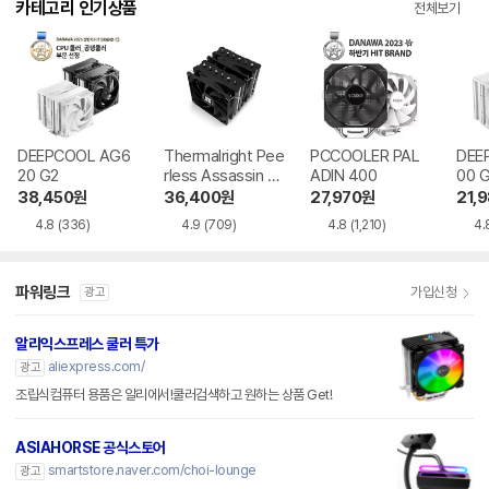
DEEPCOOL AG6
Thermalright Pee
PCCOOLER PAL
DEE
20 G2
rless Assassin 12
ADIN 400
00 
0 SE 서린
38,450
원
36,400
원
27,970
원
21,
4.8
(336)
4.9
(709)
4.8
(1,210)
4.
파워링크
가입신청
광고
알리익스프레스 쿨러 특가
aliexpress.com/
광고
조립식컴퓨터 용품은 알리에서!쿨러검색하고 원하는 상품 Get!
ASIAHORSE 공식스토어
smartstore.naver.com/choi-lounge
광고
ASIAHORSE 컴퓨터 튜닝 브랜드 입니다. 쿨러팬, 슬리빙케이블, 허브