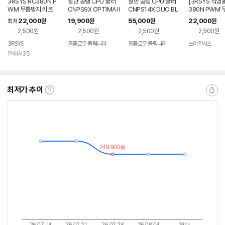
3RSYS RC380N P
잘만 공랭 CPU 쿨러
잘만 공랭 CPU 쿨러
[3RSYS 직영몰
WM 무뽑방지 키트
CNPS9X OPTIMA II
CNPS14X DUO BL
380N PWM 
ARGB
ACK
지키트
22,000
19,900
55,000
22,000
최저
원
원
원
원
2,500원
2,500원
2,500원
2,500원
3RSYS
홈플로우 클릭나라
홈플로우 클릭나라
쓰리알시스
판매처35
최저가 추이
최
알
저
림
가
받
추
는
이
중
란?