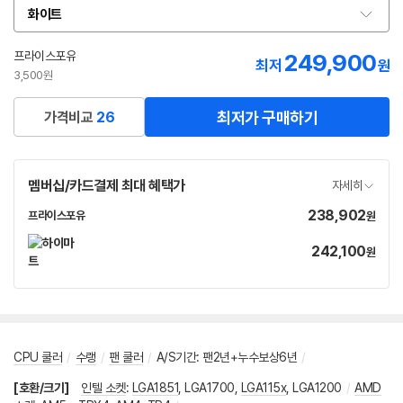
화이트
옵
션
선
프라이스포유
249,900
네
최저
원
택
이
3,500원
버
페
최저가 구매하기
가격비교
26
이
멤버십/카드결제 최대 혜택가
자세히
238,902
가
프라이스포유
원
네
격
이
242,100
가
원
버
격
페
이
CPU 쿨러
/
수랭
/
팬 쿨러
/
A/S기간
:
팬2년+누수보상6년
/
[호환/크기]
인텔 소켓
:
LGA1851
,
LGA1700
,
LGA115x
,
LGA1200
/
AMD