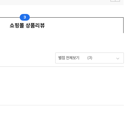
이
다
전
음
보
보
기
기
3
쇼핑몰 상품리뷰
(
3
)
별점 전체보기