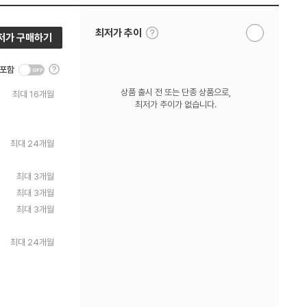
툴
최저가 추이
저가 구매하기
알
팁
림
보
받
기
툴
기
 포함
팁
보
상품 출시 전 또는 단종 상품으로,
최대 16개월
기
최저가 추이가 없습니다.
최대 24개월
최대 3개월
최대 3개월
최대 3개월
최대 24개월