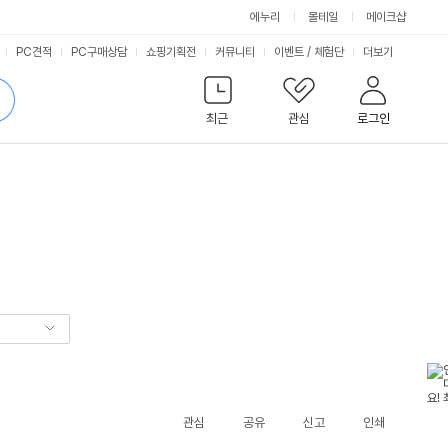
에누리
몰테일
메이크샵
서
PC견적
PC구매상담
쇼핑기획전
커뮤니티
이벤트
/
체험단
더보기
비
검
색
최근
관심
로그인
스
관심
공유
신고
인쇄