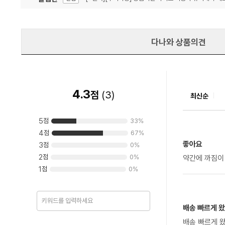
잦은 오류, PC속도 잡자! PC안정화 위해 이건 꼭!
알림
다나와 상품의견
4.3
점
(
3
)
최신순
5
점
33
%
4
점
67
%
좋아요
3
점
0
%
2
점
0
%
약간에 까짐이
1
점
0
%
배송 빠르게 왔
배송 빠르게 왔