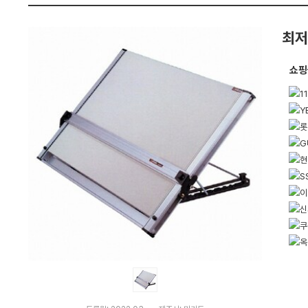
:
펙
다
나
최저
와
가
격
비
쇼핑
교