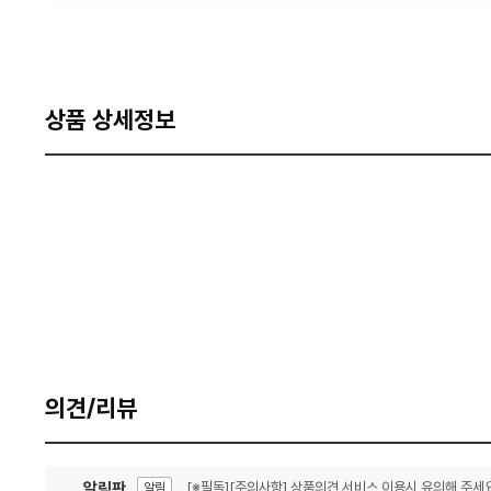
상품 상세정보
의견/리뷰
알림판
[※필독][주의사항] 상품의견 서비스 이용시 유의해 주세요
알림