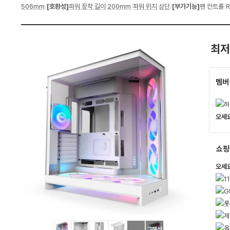
506mm
/
[호환성]
파워 장착 길이
:
200mm
/
파워 위치
:
상단
/
[부가기능]
팬 컨트롤
/
펙
최저
멤버
오세
쇼핑
오세
고해상