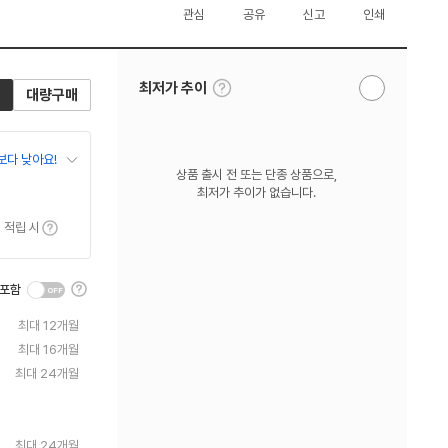
관심
공유
신고
인쇄
툴
최저가 추이
대량구매
알
팁
림
보
받
기
기
보다 낮아요!
상품 출시 전 또는 단종 상품으로,
최저가 추이가 없습니다.
툴팁보기
 적립 시
툴
 포함
팁
보
최대 12개월
기
최대 16개월
최대 24개월
최대 24개월