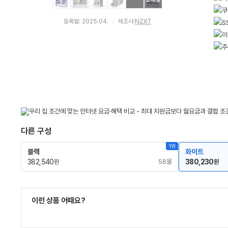
등록월: 2025.04.
제조사:
NZXT
다른 구성
1위
블랙
화이트
382,540
58몰
380,230
원
원
이런 상품 어때요?