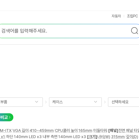
자동차
조립PC
요부품
케이스
선택하세요
품비교
M-ITX
/
VGA 길이
:
410~459mm
/
CPU쿨러 높이
:
165mm
/
미들타워
/
[패널]
전면 패널 타
 x1
/
하단
:
140mm LED x3
/
내부 측면
:
140mm LED x3
/
[크기]
너비(W)
:
315mm
/
깊이(D)
: