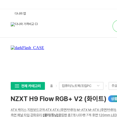
N
다나와 앱
Z
X
통
T
합
H
검
9
색
F
l
o
w
R
G
B
+
V
2
(화
이
트)
:
다
전체 카테고리
컴퓨터/노트북/조립PC
주
홈
나
와
가
NZXT H9 Flow RGB+ V2 (화이트)
상
격
비
교
상
ATX 케이스
/
지원보드규격
:
ATX
,
ATX (후면커넥터)
,
M-ATX
,
M-ATX (후면커넥터)
,
세
측면 패널 타입
:
강화유리
/
[쿨러/튜닝]
쿨링팬
:
총7개
/
LED팬
:
7개
/
후면
:
120mm LED
스