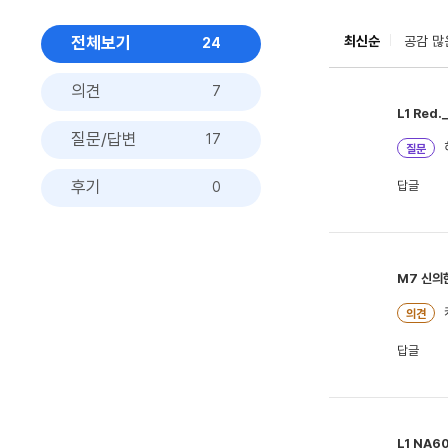
전체보기
최신순
공감 많
24
의견
7
L1
Red._
질문/답변
17
질문
후기
답글
0
M7
신의한
의견
답글
L1
NA6