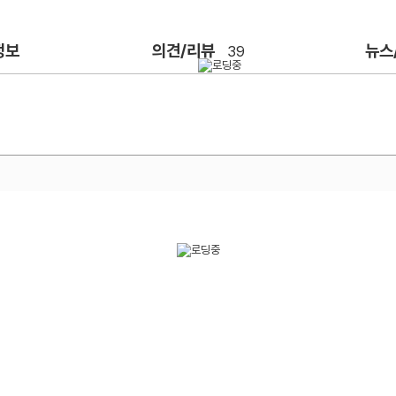
정보
의견/리뷰
뉴스
39