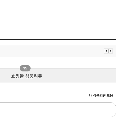
이
다
전
음
보
보
기
기
15
쇼핑몰 상품리뷰
내 상품의견 모음