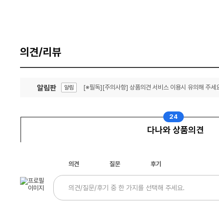
의견/리뷰
알림판
[※필독][주의사항] 상품의견 서비스 이용시 유의해 주세요
알림
잦은 오류, PC속도 잡자! PC안정화 위해 이건 꼭!
알림
24
다나와 상품의견
의견
질문
후기