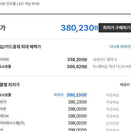
RGB 컨트롤
/
LED 색상
:
RGB
380,230
가
원
최저가 구매하기
십/카드결제 최대 혜택가
다나와 최저가
358,200
삼성카드 결제 시
원
요쇼핑몰
366,626
N+멤버십 최대 13,604원
원
네
이
버
몰별 최저가
배송비
페
380,230
요쇼핑몰
최저가
원
무료배송
이
네
380,230
빠
원
무료배송
이
른
398,000
빠
원
무료배송
배
버
른
송
398,000
빠
원
무료배송
배
페
른
송
398,000
원
3,000원
배
이
송
398,000
빠
원
무료배송