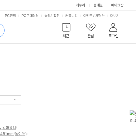
에누리
몰테일
메이크샵
서
PC견적
PC구매상담
쇼핑기획전
커뮤니티
이벤트
/
체험단
더보기
비
검
색
최근
관심
로그인
스
입
:
강화유리
/
481mm
/
높이(H)
: