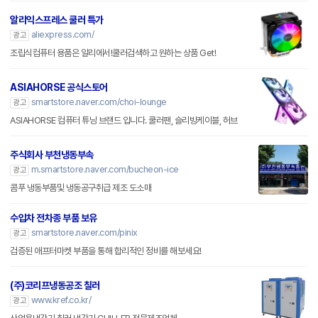
알리익스프레스 쿨러 특가
aliexpress.com/
광고
조립식컴퓨터 용품은 알리에서!쿨러검색하고 원하는 상품 Get!
ASIAHORSE 공식스토어
smartstore.naver.com/choi-lounge
광고
ASIAHORSE 컴퓨터 튜닝 브랜드 입니다. 쿨러팬, 슬리빙케이블, 허브
주식회사 부천냉동부속
m.smartstore.naver.com/bucheon-ice
광고
콤푸 냉동부품및 냉동공구취급 제조 도소매
수입차 전차종 부품 보유
smartstore.naver.com/pinix
광고
검증된 애프터마켓 부품을 통해 합리적인 정비를 해보세요!
(주)코리프냉동공조 칠러
www.kref.co.kr/
광고