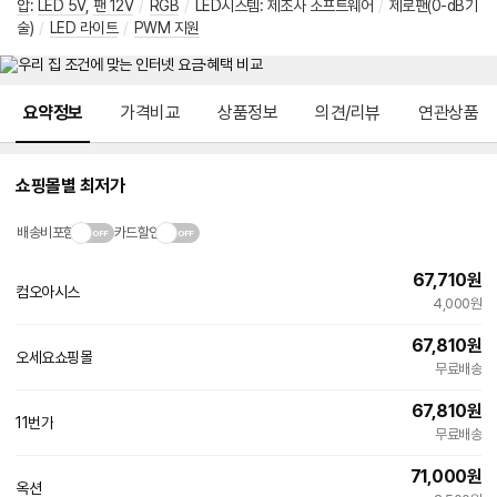
압
:
LED 5V
,
팬 12V
/
RGB
/
LED시스템
:
제조사 소프트웨어
/
제로팬(0-dB기
술)
/
LED 라이트
/
PWM 지원
메뉴 네비게이션
요약정보
가격비교
상품정보
의견/리뷰
연관상품
쇼핑몰별 최저가
배송비포함
카드할인
67,710
원
컴오아시스
4,000원
67,810
원
오세요쇼핑몰
네
무료배송
이
버
67,810
원
페
11번가
빠른배송
이
무료배송
71,000
원
옥션