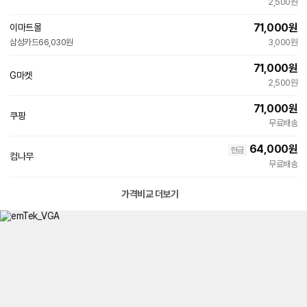
빠른배송
2,500원
71,000
원
이마트몰
빠른배송
삼성카드
66,030원
3,000원
71,000
원
G마켓
빠른배송
2,500원
71,000
원
쿠팡
무료배송
64,000
원
현금
컴나무
무료배송
가격비교 더보기