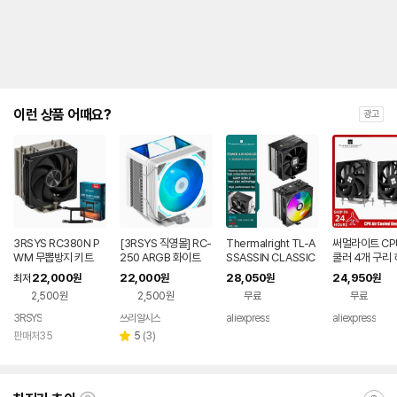
이런 상품 어때요?
광고
3RSYS RC380N P
[3RSYS 직영몰] RC-
Thermalright TL-A
써멀라이트 CP
WM 무뽑방지 키트
250 ARGB 화이트
SSASSIN CLASSIC
쿨러 4개 구리
-4/5/6 타워 CPU 공
이프 데스크탑 
22,000
22,000
28,050
24,950
최저
원
원
원
원
랭 쿨러 AGHP GEN
이터 255W TD
2,500원
2,500원
무료
무료
5.0 히트파이프 기술
GA1700 /AM
메모리 공간 절약형 디
M 타워 쿨링 팬 
3RSYS
쓰리알시스
aliexpress
aliexpress
자인 LGA1851 AM5
m,AX120 R S
리
판매처35
5
(
3
)
별
뷰
점
수