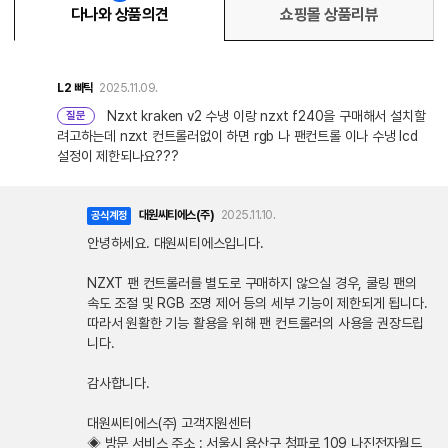
다나와 상품의견
쇼핑몰 상품리뷰
L2
빠틱
2025.11.09.
Nzxt kraken v2 수냉 이랑 nzxt f240을 구매해서 설치할
질문
려고하는데 nzxt 컨트롤러없이 하면 rgb 나 팬컨트롤 이나 수냉 lcd
설정이 제한되나요???
대원씨티에스(주)
2025.11.10.
공식계정
안녕하세요. 대원씨티에스입니다.
NZXT 팬 컨트롤러를 별도로 구매하지 않으실 경우, 쿨링 팬의
속도 조절 및 RGB 조명 제어 등의 세부 기능이 제한되게 됩니다.
따라서 원활한 기능 활용을 위해 팬 컨트롤러의 사용을 권장드립
니다.
감사합니다.
대원씨티에스(주) 고객지원센터
◈ 방문 서비스 주소 : 서울시 용산구 청파로 109 나진전자월드