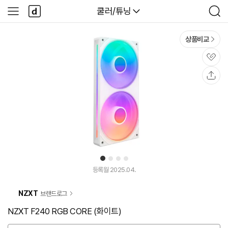
본문 바로가기
다
다나와
쿨러/튜닝
사
검
나
이
색
와
드
메
메
상품비교
인
뉴
관
심
공
유
1
2
3
4
등록월 2025.04.
NZXT
브랜드로그
NZXT F240 RGB CORE (화이트)