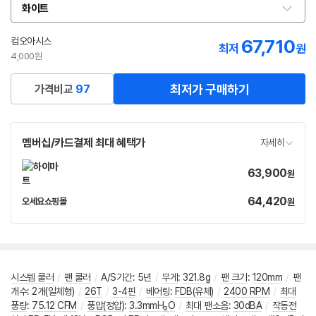
화이트
옵
션
선
컴오아시스
67,710
최저
원
택
4,000원
최저가 구매하기
가격비교
97
멤버십/카드결제 최대 혜택가
자세히
63,900
가
원
격
64,420
가
오세요쇼핑몰
원
네
격
이
버
페
이
시스템 쿨러
/
팬 쿨러
/
A/S기간
:
5년
/
무게
:
321.8g
/
팬 크기
:
120mm
/
팬
개수
:
2개(일체형)
/
26T
/
3-4핀
/
베어링
:
FDB(유체)
/
2400 RPM
/
최대
풍량
:
75.12 CFM
/
풍압(정압)
:
3.3mmH₂O
/
최대 팬소음
:
30dBA
/
작동전