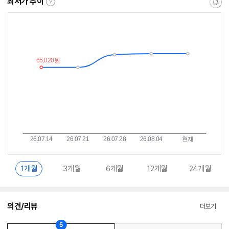
최저가 추이
최
알
저
림
가
받
추
는
이
중
란?
1개월
3개월
6개월
12개월
24개월
의견/리뷰
더보기
5