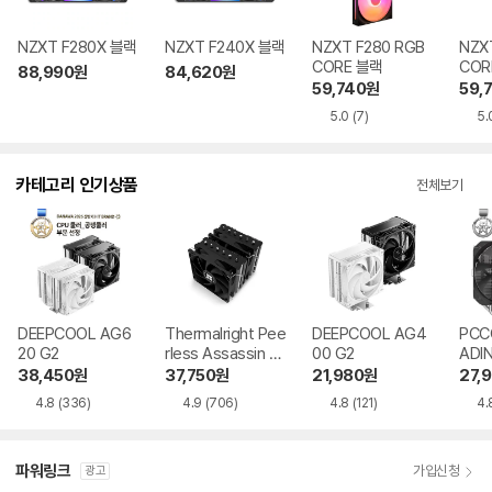
NZXT F280X 블랙
NZXT F240X 블랙
NZXT F280 RGB
NZX
CORE 블랙
COR
88,990
원
84,620
원
59,740
원
59,
5.0
(7)
5.
카테고리 인기상품
전체보기
DEEPCOOL AG6
Thermalright Pee
DEEPCOOL AG4
PCC
20 G2
rless Assassin 12
00 G2
ADI
0 SE 서린
38,450
원
37,750
원
21,980
원
27,
4.8
(336)
4.9
(706)
4.8
(121)
4.
파워링크
가입신청
광고