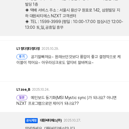
빌딩 1층
◈ 택배 서비스 주소 : 서울시 용산구 원효로 142, 삼원빌딩 지
하 대원씨티에스 NZXT 고객센터
◈ TEL : 1599-3999 (평일 : 10:00-17:00 점심시간 12:00-
13:00 토,일,공휴일 휴무
L1
정다정다정다정
2025.10.29.
공기잘빠져요~ 원래쓰던것보다 풍압이 좋고 결정적으로 케
후기
이블이 적어요~ 아우라싱크로도 알지비 잘바껴요~
L1
zoe_B
2025.10.24.
메인보드 동기화(MSI Mystic sync )가 되나요? 아니면
질문
NZXT 프로그램으로만 제어가 되나요??
대원씨티에스(주)
2025.10.27.
공식계정
안녕하세요. 대원씨티에스입니다.