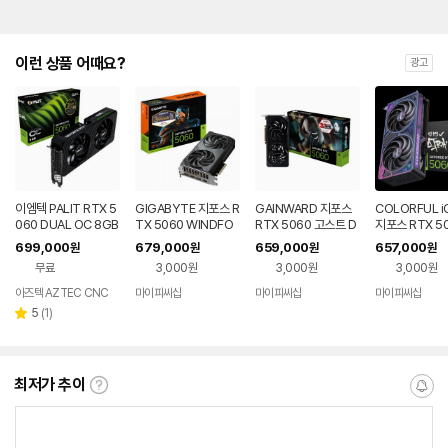
이런 상품 어때요?
광고
이엠텍 PALIT RTX 5
GIGABYTE 지포스 R
GAINWARD 지포스
COLORFUL i
060 DUAL OC 8GB
TX 5060 WINDFO
RTX 5060 고스트 D
지포스 RTX 50
GDDR7 그래픽카드
RCE OC D7 8GB 피
7 8GB
LTRA DUO O
699,000
679,000
659,000
657,000
원
원
원
원
게이밍 VGA
씨디렉트
8GB 도우정보
무료
3,000원
3,000원
3,000원
아즈텍 AZTEC CNC
마이피씨샵
마이피씨샵
마이피씨샵
리
5
(
1
)
별
뷰
점
수
최저가 추이
최
알
저
림
가
받