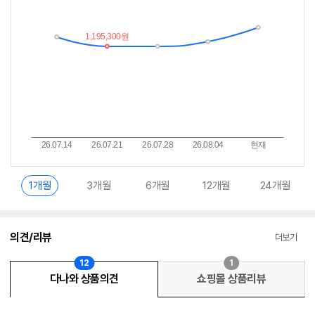
추
는
이
중
란?
1개월
3개월
6개월
12개월
24개월
의견/리뷰
더보기
12
1
다나와 상품의견
쇼핑몰 상품리뷰