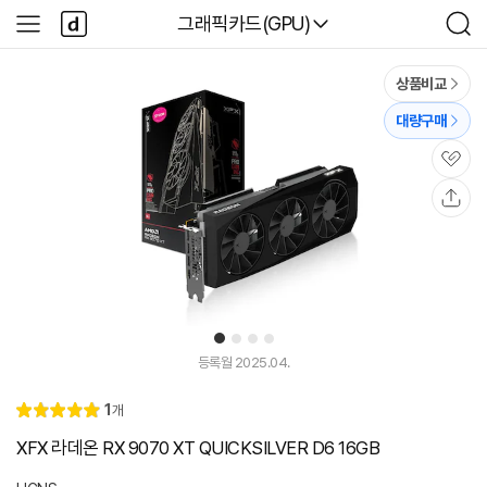
본문 바로가기
다
다나와
그래픽카드(GPU)
사
검
나
이
색
와
드
메
메
상품비교
인
뉴
대량구매
관
심
공
유
1
2
3
4
등록월 2025.04.
리
1
개
별
5.
뷰
점
0
XFX 라데온 RX 9070 XT QUICKSILVER D6 16GB