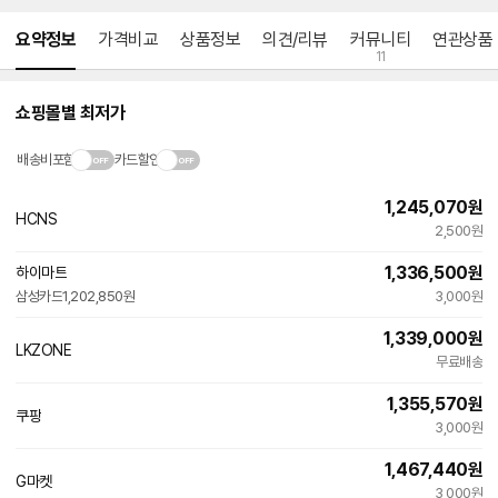
메뉴 네비게이션
요약정보
가격비교
상품정보
의견/리뷰
커뮤니티
연관상품
11
쇼핑몰별 최저가
배송비포함
카드할인
1,245,070
원
HCNS
2,500원
1,336,500
원
하이마트
삼성카드
1,202,850원
3,000원
1,339,000
원
LKZONE
네
무료배송
이
버
1,355,570
원
페
쿠팡
이
3,000원
1,467,440
원
G마켓
빠른배송
3,000원