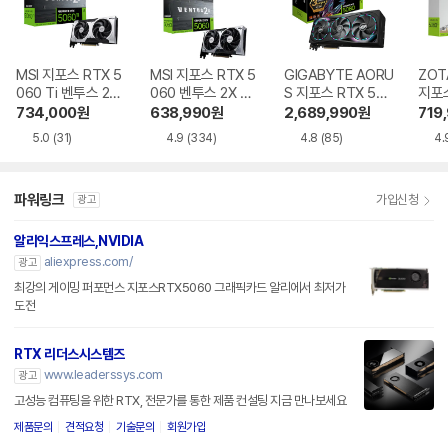
MSI 지포스 RTX 5
MSI 지포스 RTX 5
GIGABYTE AORU
ZOT
060 Ti 벤투스 2X
060 벤투스 2X OC
S 지포스 RTX 508
지포스
OC 플러스 D7 8G
D7 8GB
0 MASTER D7 16
Ti T
734,000
원
638,990
원
2,689,990
원
719
B
GB 제이씨현
D7 
5.0
(31)
4.9
(334)
4.8
(85)
4.
파워링크
가입신청
광고
알리익스프레스,NVIDIA
aliexpress.com/
광고
최강의 게이밍 퍼포먼스 지포스RTX5060 그래픽카드 알리에서 최저가
도전
RTX 리더스시스템즈
www.leaderssys.com
광고
고성능 컴퓨팅을 위한 RTX, 전문가를 통한 제품 컨설팅 지금 만나보세요
제품문의
견적요청
기술문의
회원가입