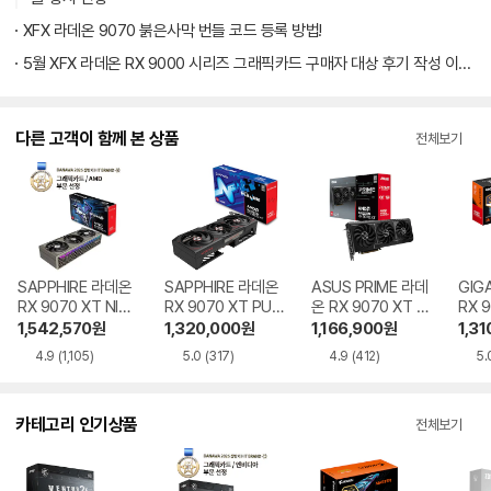
XFX 라데온 9070 붉은사막 번들 코드 등록 방법!
5월 XFX 라데온 RX 9000 시리즈 그래픽카드 구매자 대상 후기 작성 이벤트 진행
다른 고객이 함께 본 상품
전체보기
SAPPHIRE 라데온
SAPPHIRE 라데온
ASUS PRIME 라데
GIG
RX 9070 XT NITR
RX 9070 XT PUL
온 RX 9070 XT O
RX 
O+ OC D6 16GB
SE D6 16GB
C D6 16GB 대원씨
MIN
1,542,570
원
1,320,000
원
1,166,900
원
1,31
티에스
B 
4.9
(1,105)
5.0
(317)
4.9
(412)
5.
카테고리 인기상품
전체보기