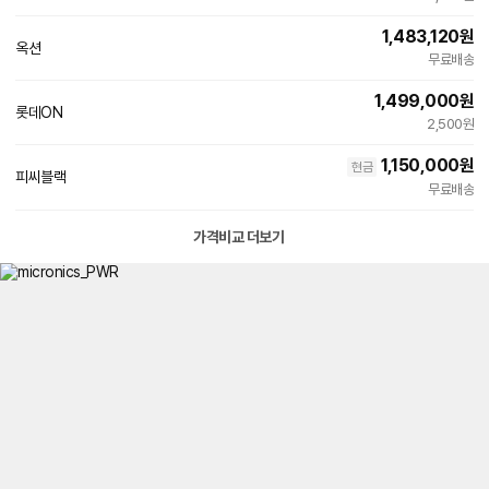
1,483,120
원
옥션
빠른배송
무료배송
1,499,000
원
롯데ON
2,500원
1,150,000
원
현금
피씨블랙
무료배송
가격비교 더보기