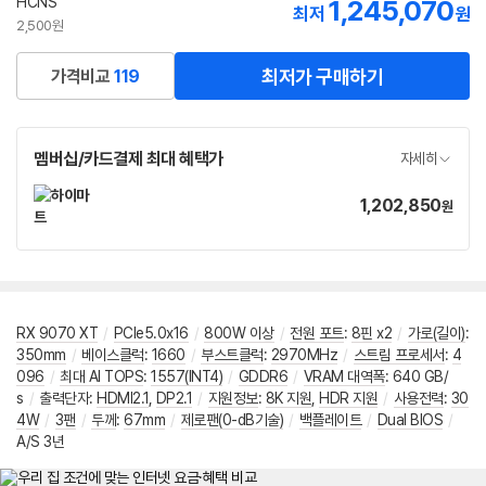
HCNS
1,245,070
최저
원
2,500원
최저가 구매하기
가격비교
119
멤버십/카드결제 최대 혜택가
자세히
1,202,850
가
원
격
RX 9070 XT
/
PCIe5.0x16
/
800W 이상
/
전원 포트
:
8핀 x2
/
가로(길이)
:
350mm
/
베이스클럭
:
1660
/
부스트클럭
:
2970MHz
/
스트림 프로세서
:
4
096
/
최대 AI TOPS
:
1557(INT4)
/
GDDR6
/
VRAM 대역폭
:
640 GB/
s
/
출력단자
:
HDMI2.1
,
DP2.1
/
지원정보
:
8K 지원
,
HDR 지원
/
사용전력
:
30
4W
/
3팬
/
두께
:
67mm
/
제로팬(0-dB기술)
/
백플레이트
/
Dual BIOS
/
A/S 3년