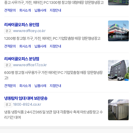
중고 사무가구, 가전, 에어컨, PC 1300평 창고형 대형매장 양문형냉장고
견적문의
회사소개
납품사례
지점안내
리싸이클오피스 용인점
www.reofficey.co.kr
광고
1200평 창고형 가구, 가전, 에어컨, PC 기업맞춤형 매장 양문형냉장고
견적문의
회사소개
납품사례
지점안내
리싸이클오피스 분당점
www.reoffice17.co.kr
광고
600평 창고형 사무용가구 가전 에어컨 PC 기업맞춤형 매장 양문형냉장
고!
견적문의
회사소개
납품사례
지점안내
냉동탑차 임대 대여 보관운송
1800-8924.co.kr
광고
냉동 냉장식품 24시간365일 보관 임대 각종행사 축제 마트냉장창고 수
리기간 대여