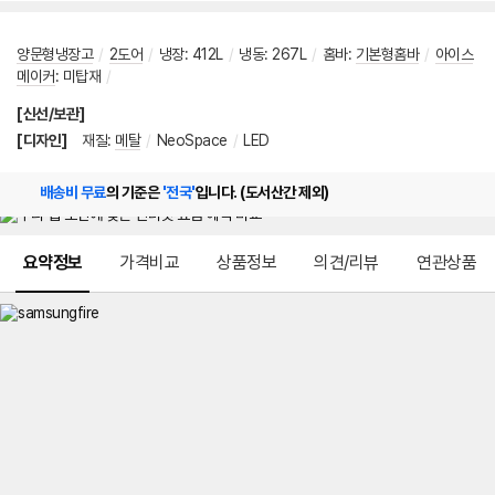
양문형냉장고
/
2도어
/
냉장
:
412L
/
냉동
:
267L
/
홈바
:
기본형홈바
/
아이스
메이커
:
미탑재
/
[신선/보관]
[디자인]
재질
:
메탈
/
NeoSpace
/
LED
배송비 무료
의 기준은
'전국'
입니다. (도서산간 제외)
메뉴 네비게이션
요약정보
가격비교
상품정보
의견/리뷰
연관상품