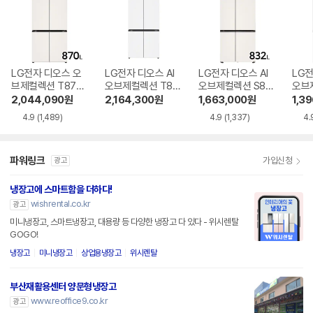
LG전자 디오스 오
LG전자 디오스 AI
LG전자 디오스 AI
LG전
브제컬렉션 T873
오브제컬렉션 T87
오브제컬렉션 S83
오브
MEE111
6MQQ1H1
4MEE111
6MR
2,044,090
원
2,164,300
원
1,663,000
원
1,3
4.9
(1,489)
4.9
(1,337)
4.
파워링크
가입신청
광고
냉장고에 스마트함을 더하다!
wishrental.co.kr
광고
미니냉장고, 스마트냉장고, 대용량 등 다양한 냉장고 다 있다 - 위시렌탈
GOGO!
냉장고
미니냉장고
상업용냉장고
위시렌탈
부산재활용센터 양문형냉장고
www.reoffice9.co.kr
광고