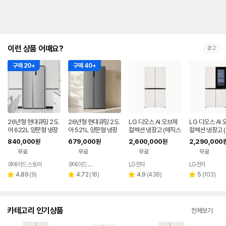
이런 상품 어때요?
광고
구매 20+
구매 40+
26년형 현대큐밍 2도
26년형 현대큐밍 2도
LG 디오스 AI 오브제
LG 디오스 AI
어 622L 양문형 냉장
어 521L 양문형 냉장
컬렉션 냉장고 (매직스
컬렉션 냉장고 
고 가정용 QRSE62T
고 실버 가정용 사무실
페이스) T876MEE1
매직스페이스) 
840,000
679,000
2,600,000
2,290,000
원
원
원
S3T
QRSE52TSS3Y
H1
MEE412
무료
무료
무료
무료
큐에이드 스토어
큐에이드 스토어
LG전자
LG전자
네이버
페이
리
리
리
리
4.89
(
9
)
4.72
(
18
)
4.9
(
438
)
5
(
103
)
별
별
별
별
뷰
뷰
뷰
뷰
점
점
점
점
수
수
수
수
카테고리 인기상품
전체보기