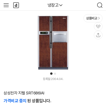
본문 바로가기
다
다나와
냉장고
사
검
나
이
색
와
드
메
메
상품비교
인
뉴
관
심
공
유
1
2
등록월 2004.04.
삼성전자 지펠 SRT686IAI
가격비교 중지
된 상품입니다.