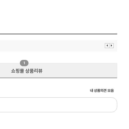
이
다
전
음
보
보
기
기
1
쇼핑몰 상품리뷰
내 상품의견 모음