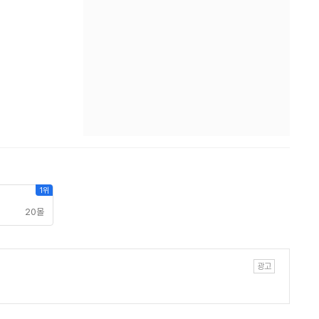
1위
20몰