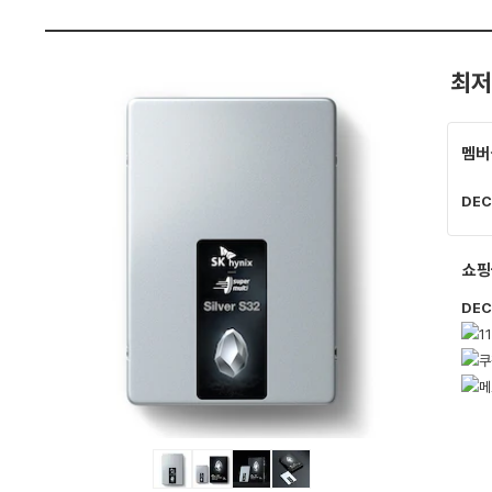
펙
최저
멤버
DEC
쇼핑
DEC