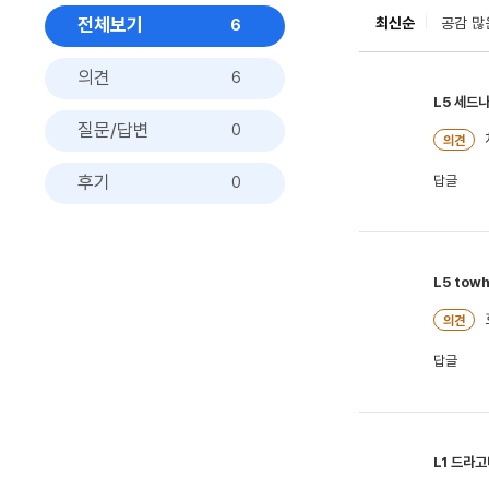
전체보기
최신순
공감 많
6
의견
6
L5
세드
질문/답변
0
의견
후기
답글
0
L5
tow
의견
답글
L1
드라고