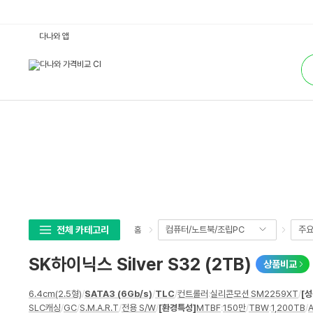
S
다나와 앱
K
하
통
이
합
닉
검
스
색
S
i
l
v
e
r
S
3
2
(2
T
B)
:
다
나
전체 카테고리
컴퓨터/노트북/조립PC
주
홈
와
가
격
SK하이닉스 Silver S32 (2TB)
상품비교
비
교
상
6.4cm(2.5형)
/
SATA3 (6Gb/s)
/
TLC
/
컨트롤러
:
실리콘모션 SM2259XT
/
[성
세
SLC캐싱
/
GC
/
S.M.A.R.T
/
전용 S/W
/
[환경특성]
MTBF
:
150만
/
TBW
:
1,200TB
/
스