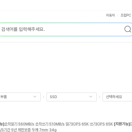
자동차
조립PC
요부품
SSD
선택하세요
능]
순차읽기
:
560MB/s
/
순차쓰기
:
510MB/s
/
읽기IOPS
:
65K
/
쓰기IOPS
:
65K
/
[지원기능]
A/S기간
:
5년
,
제한보증
/
두께
:
7mm
/
34g