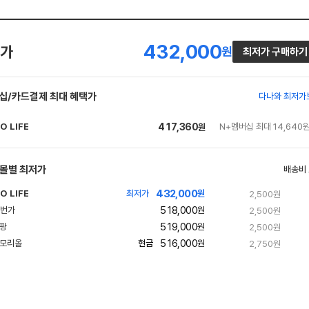
432,000
가
원
최저가 구매하기
십/카드결제 최대 혜택가
다나와 최저가
O LIFE
417,360
N+멤버십 최대 14,640
원
네
이
버
몰별 최저가
배송비
페
432,000
O LIFE
최저가
원
2,500원
이
네
518,000
빠
원
2,500원
이
른
519,000
원
2,500원
배
버
송
516,000
현금
원
2,750원
페
이