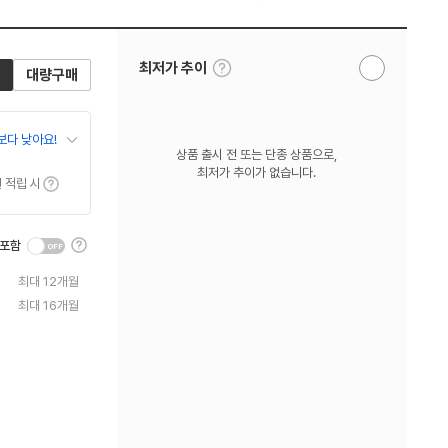
툴
최저가 추이
대량구매
알
팁
림
보
받
기
기
보다 낮아요!
상품 출시 전 또는 단종 상품으로,
최저가 추이가 없습니다.
툴팁보기
원 적립 시
툴
 포함
팁
보
최대 12개월
기
최대 16개월