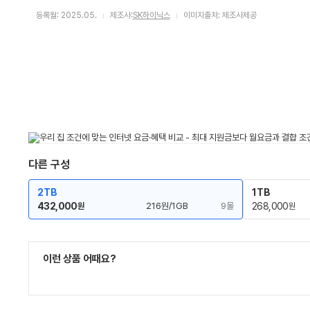
등록월: 2025.05.
제조사:
SK하이닉스
이미지출처: 제조사제공
다른 구성
2TB
1TB
432,000
216원/1GB
9몰
268,000
원
원
이런 상품 어때요?