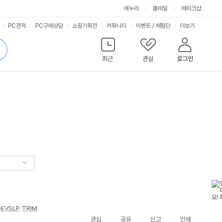
에누리
몰테일
메이크샵
서
PC견적
PC구매상담
쇼핑기획전
커뮤니티
이벤트
/
체험단
더보기
비
검
색
최근
관심
로그인
스
DEVSLP
/
TRIM
/
관심
공유
신고
인쇄