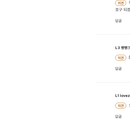
의견
호구 되겠
답글
L3
빵빵
의견
답글
L1
love
의견
답글