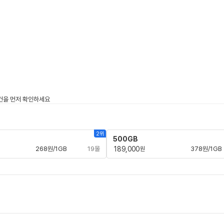
2위
500GB
268원/1GB
19몰
189,000
378원/1GB
원