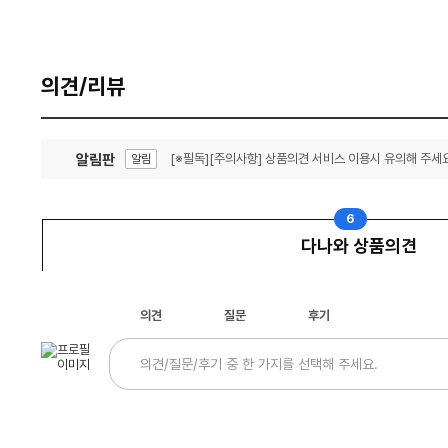
의견/리뷰
알림판
[※필독][주의사항] 상품의견 서비스 이용시 유의해 주세요
알림
잦은 오류, PC속도 잡자! PC안정화 위해 이건 꼭!
알림
6
다나와 상품의견
의견
질문
후기