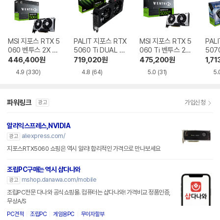
MSI 지포스 RTX 5
PALIT 지포스 RTX
MSI 지포스 RTX 5
PAL
060 벤투스 2X OC
5060 Ti DUAL D
060 Ti 벤투스 2X
507
D7 8GB
7 8GB 이엠텍
OC 플러스 D7 8G
PRO
446,400
원
719,020
원
475,200
원
1,71
B
이엠
4.9
(330)
4.8
(64)
5.0
(31)
5.
파워링크
가입신청
광고
알리익스프레스,NVIDIA
aliexpress.com/
광고
지포스RTX5060 쇼핑은 역시 알리! 합리적인 가격으로 만나보세요
조립PC구매는 역시 샵다나와
mshop.danawa.com/mobile
광고
조립PC전문 다나와 공식쇼핑몰. 컴퓨터는 샵다나와! 가격비교 정품인증,
무상A/S
PC견적
조립PC
게임용PC
무이자할부