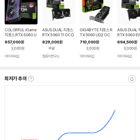
COLORFUL iGame
ASUS DUAL 지포스
GIGABYTE 지포스 R
ASUS DUAL
지포스 RTX 5060 U
RTX 5060 TI OC D
TX 5060 UD2 OC
RTX 5060 E
LTRA DUO OC D7
7 8GB 대원씨티에스
D7 8GB Nano LP 제
D7 8GB 대
657,000
829,000
710,000
694,500
원
원
원
원
8GB 도우정보
이씨현
스
3,000원
무료
3,000원
3,000원
마이피씨샵
컴퓨터연구소
마이피씨샵
마이피씨샵
최저가 추이
최
알
저
림
가
받
추
는
이
중
란?