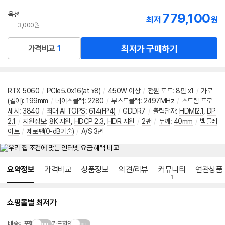
옥션
779,100
최저
원
3,000원
최저가 구매하기
가격비교
1
RTX 5060
/
PCIe5.0x16(at x8)
/
450W 이상
/
전원 포트
:
8핀 x1
/
가로
(길이)
:
199mm
/
베이스클럭
:
2280
/
부스트클럭
:
2497MHz
/
스트림 프로
세서
:
3840
/
최대 AI TOPS
:
614(FP4)
/
GDDR7
/
출력단자
:
HDMI2.1
,
DP
2.1
/
지원정보
:
8K 지원
,
HDCP 2.3
,
HDR 지원
/
2팬
/
두께
:
40mm
/
백플레
이트
/
제로팬(0-dB기술)
/
A/S 3년
메뉴 네비게이션
요약정보
가격비교
상품정보
의견/리뷰
커뮤니티
연관상품
1
쇼핑몰별 최저가
배송비포함
카드할인