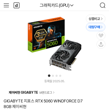
본문 바로가기
다
다나와
그래픽카드(GPU)
사
검
나
이
색
와
드
메
메
상품비교
인
뉴
대량구매
관
심
공
유
1
2
3
4
등록월 2025.05.
제이씨현 GIGABYTE
브랜드로그
GIGABYTE 지포스 RTX 5060 WINDFORCE D7
8GB 제이씨현