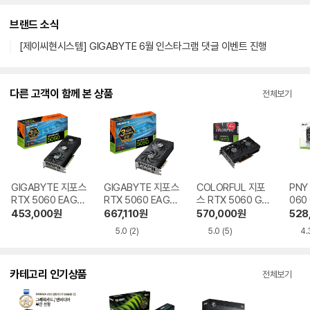
브랜드 소식
[제이씨현시스템] GIGABYTE 6월 인스타그램 댓글 이벤트 진행
다른 고객이 함께 본 상품
전체보기
GIGABYTE 지포스
GIGABYTE 지포스
COLORFUL 지포
PNY
RTX 5060 EAGLE
RTX 5060 EAGLE
스 RTX 5060 GA
060
MAX OC D7 8GB
OC D7 8GB 제이
MING DUO D7 8
Dua
453,000
원
667,110
원
570,000
원
528
제이씨현
씨현
GB 피씨디렉트
5.0
(2)
5.0
(5)
4.
카테고리 인기상품
전체보기