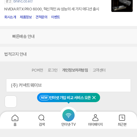
회사소개
제품정보
견적문의
이벤트
빠른배송 안내
법적고지 안내
PC버전
로그인
개인정보처리방침
고객센터
(주) 커넥트웨이브
인터넷 가입 비교 서비스 오픈
NEW
닫기
이
전
페
이
지
홈
검색
인터넷·TV
마이페이지
최근본
로
이
동