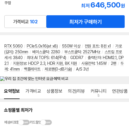
646,500
쿠팡
최저
원
로켓배송
최저가 구매하기
가격비교
102
RTX 5060
/
PCIe5.0x16(at x8)
/
550W 이상
/
전원 포트
:
8핀 x1
/
가로
(길이)
:
250mm
/
베이스클럭
:
2280
/
부스트클럭
:
2527MHz
/
스트림 프로
세서
:
3840
/
최대 AI TOPS
:
614(FP4)
/
GDDR7
/
출력단자
:
HDMI2.1
,
DP
2.1
/
지원정보
:
HDCP 2.3
,
HDR 지원
,
8K 지원
/
사용전력
:
145W
/
2팬
/
두
께
:
41mm
/
백플레이트
/
제로팬(0-dB기술)
/
A/S 3년
메뉴 네비게이션
요약정보
가격비교
상품정보
의견/리뷰
커뮤니티
연관상품
5
쇼핑몰별 최저가
배송비포함
카드할인