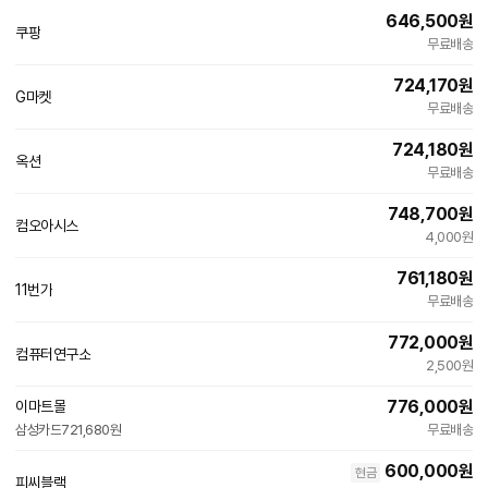
646,500
원
쿠팡
빠른배송
무료배송
724,170
원
G마켓
빠른배송
무료배송
724,180
원
옥션
빠른배송
무료배송
748,700
원
컴오아시스
4,000원
761,180
원
11번가
빠른배송
무료배송
772,000
원
컴퓨터연구소
네
2,500원
이
버
776,000
원
이마트몰
페
빠른배송
삼성카드
721,680원
이
무료배송
600,000
원
현금
피씨블랙