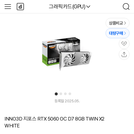
본문 바로가기
다
다나와
그래픽카드(GPU)
사
검
나
이
색
와
드
메
메
상품비교
인
뉴
대량구매
관
심
공
유
1
2
3
4
유
튜
등록월 2025.05.
브
동
영
INNO3D 지포스 RTX 5060 OC D7 8GB TWIN X2
상
WHITE