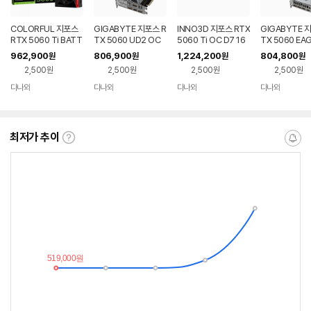
COLORFUL 지포스
GIGABYTE 지포스 R
INNO3D 지포스 RTX
GIGABYTE 
RTX 5060 Ti BATT
TX 5060 UD2 OC
5060 Ti OC D7 16
TX 5060 EAG
LE AX DUO D7 16G
D7 8GB Nano LP 제
GB TWIN X2
C ICE D7 8G
962,900
806,900
1,224,200
804,800
원
원
원
원
B 도우정보
이씨현
씨현
2,500원
2,500원
2,500원
2,500원
다나와
다나와
다나와
다나와
네이버
네이버
네이버
네이버
페이
페이
페이
페이
최저가 추이
최
알
저
림
가
받
추
는
이
중
란?