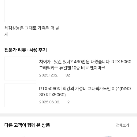
있
습
니
다.
체감성능은 그대로 가격은 더 낮
게
전문가 리뷰 · 사용 후기
차이가...있긴 있네? 460만원 태웠습
동
니다. RTX 5060 그래픽카드 듀얼팬
영
상
10종 비교 벤치마크
2025.12.12.
82
아
이
RTX5060이 최강의 가성비 그래픽
동
콘
카드인 이유(INNO3D RTX5060)
영
상
2025.06.02.
2
아
이
콘
다른 고객이 함께 본 상품
전체보기