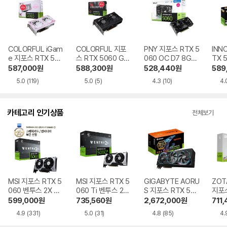
COLORFUL iGam
COLORFUL 지포
PNY 지포스 RTX 5
INN
e 지포스 RTX 506
스 RTX 5060 GA
060 OC D7 8GB
TX 
0 ULTRA DUO O
MING DUO D7 8
Dual Fan STCOM
D7 
587,000
원
588,300
원
528,440
원
589
C White D7 8GB
GB 피씨디렉트
5.0
(119)
5.0
(5)
4.3
(10)
4.
피씨디렉트
카테고리 인기상품
전체보기
MSI 지포스 RTX 5
MSI 지포스 RTX 5
GIGABYTE AORU
ZOT
060 벤투스 2X OC
060 Ti 벤투스 2X
S 지포스 RTX 508
지포스
D7 8GB
OC 플러스 D7 8G
0 MASTER D7 16
Ti T
599,000
원
735,560
원
2,672,000
원
711
B
GB 제이씨현
D7 
4.9
(331)
5.0
(31)
4.8
(85)
4.