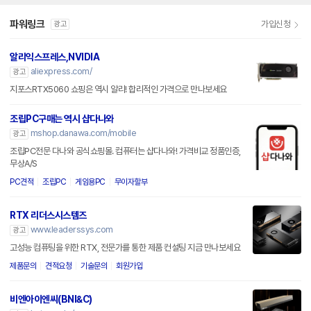
파워링크
가입신청
광고
알리익스프레스,NVIDIA
aliexpress.com/
광고
지포스RTX5060 쇼핑은 역시 알리! 합리적인 가격으로 만나보세요
조립PC구매는 역시 샵다나와
mshop.danawa.com/mobile
광고
조립PC전문 다나와 공식쇼핑몰. 컴퓨터는 샵다나와! 가격비교 정품인증,
무상A/S
PC견적
조립PC
게임용PC
무이자할부
RTX 리더스시스템즈
www.leaderssys.com
광고
고성능 컴퓨팅을 위한 RTX, 전문가를 통한 제품 컨설팅 지금 만나보세요
제품문의
견적요청
기술문의
회원가입
비엔아이엔씨(BNI&C)
bninc.co.kr/
광고
NVIDIA RTX PRO 6000, 혁신적인 AI 성능의 세 가지 에디션 출시