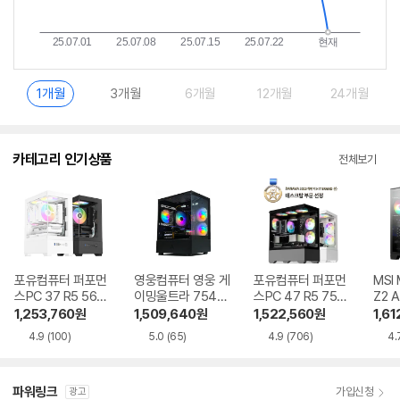
1개월
3개월
6개월
12개월
24개월
카테고리 인기상품
전체보기
포유컴퓨터 퍼포먼
영웅컴퓨터 영웅 게
포유컴퓨터 퍼포먼
MSI
스PC 37 R5 5600
이밍울트라 7546
스PC 47 R5 7500
Z2 
RTX5060
GT R5 7500F RT
F RTX5060Ti
R5-
1,253,760
원
1,509,640
원
1,522,560
원
1,61
X5060Ti
060
4.9
(100)
5.0
(65)
4.9
(706)
4.
파워링크
가입신청
광고