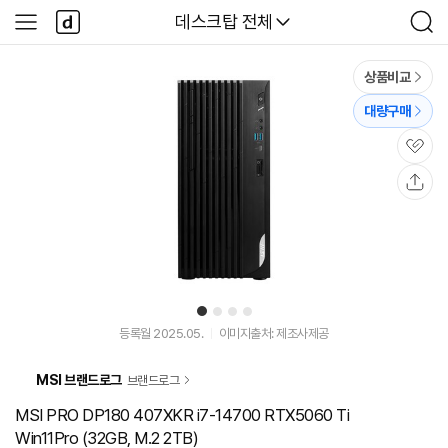
본문 바로가기
다
다나와
데스크탑 전체
사
검
나
이
색
와
드
메
메
상품비교
인
뉴
대량구매
관
심
공
유
1
2
3
4
등록월 2025.05.
이미지출처: 제조사제공
MSI 브랜드로그
브랜드로그
MSI PRO DP180 407XKR i7-14700 RTX5060 Ti
Win11Pro (32GB, M.2 2TB)