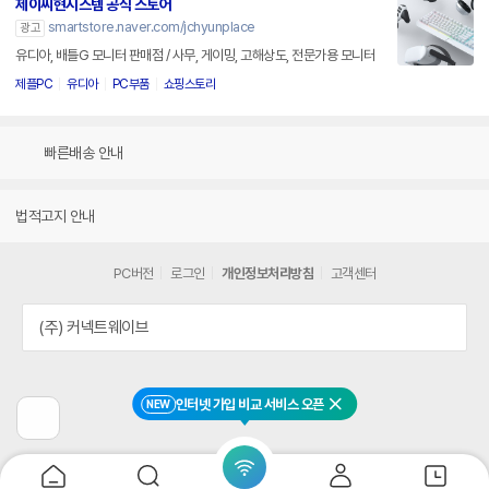
제이씨현시스템 공식 스토어
smartstore.naver.com/jchyunplace
광고
유디아, 배틀G 모니터 판매점 / 사무, 게이밍, 고해상도, 전문가용 모니터
제플PC
유디아
PC부품
쇼핑스토리
빠른배송 안내
법적고지 안내
PC버전
로그인
개인정보처리방침
고객센터
(주) 커넥트웨이브
인터넷 가입 비교 서비스 오픈
NEW
닫기
이
전
페
이
지