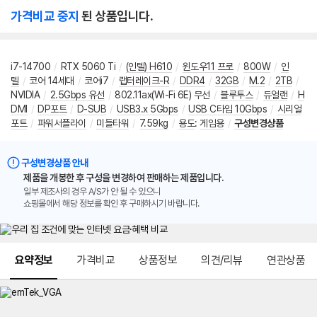
가격비교 중지
된 상품입니다.
i7-14700
/
RTX 5060 Ti
/
(인텔) H610
/
윈도우11 프로
/
800W
/
인
텔
/
코어 14세대
/
코어i7
/
랩터레이크-R
/
DDR4
/
32GB
/
M.2
/
2TB
/
NVIDIA
/
2.5Gbps 유선
/
802.11ax(Wi-Fi 6E) 무선
/
블루투스
/
듀얼랜
/
H
DMI
/
DP포트
/
D-SUB
/
USB3.x 5Gbps
/
USB C타입 10Gbps
/
시리얼
포트
/
파워서플라이
/
미들타워
/
7.59kg
/
용도
:
게임용
/
구성변경상품
구성변경상품 안내
제품을 개봉한 후 구성을 변경하여 판매하는 제품입니다.
일부 제조사의 경우 A/S가 안 될 수 있으니
쇼핑몰에서 해당 정보를 확인 후 구매하시기 바랍니다.
메뉴 네비게이션
요약정보
가격비교
상품정보
의견/리뷰
연관상품