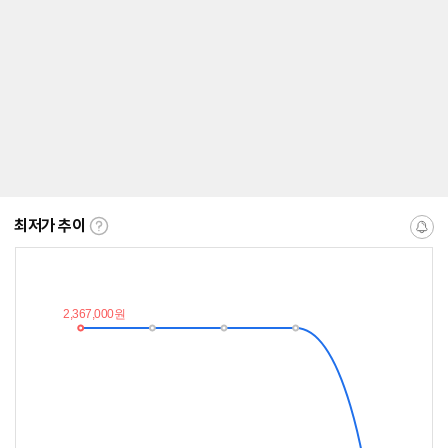
최저가 추이
최
알
저
림
가
받
추
는
이
중
란?