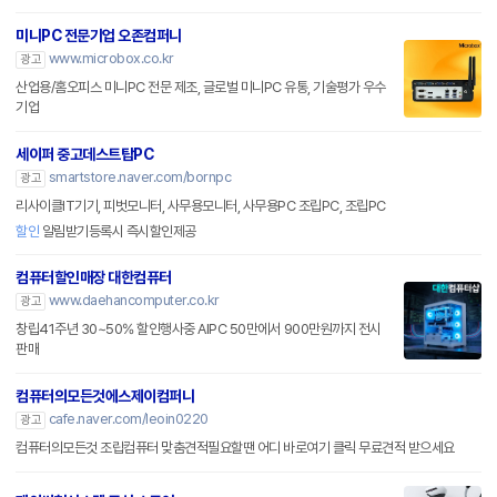
미니PC 전문기업 오존컴퍼니
www.microbox.co.kr
광고
산업용/홈오피스 미니PC 전문 제조, 글로벌 미니PC 유통, 기술평가 우수
기업
세이퍼 중고데스트탑PC
smartstore.naver.com/bornpc
광고
리사이클IT기기, 피벗모니터, 사무용모니터, 사무용PC 조립PC, 조립PC
할인
알림받기등록시 즉시할인제공
컴퓨터할인매장 대한컴퓨터
www.daehancomputer.co.kr
광고
창립41주년 30~50% 할인행사중 AIPC 50만에서 900만원까지 전시
판매
컴퓨터의모든것에스제이컴퍼니
cafe.naver.com/leoin0220
광고
컴퓨터의모든것 조립컴퓨터 맞춤견적필요할땐 어디 바로여기 클릭 무료견적 받으세요