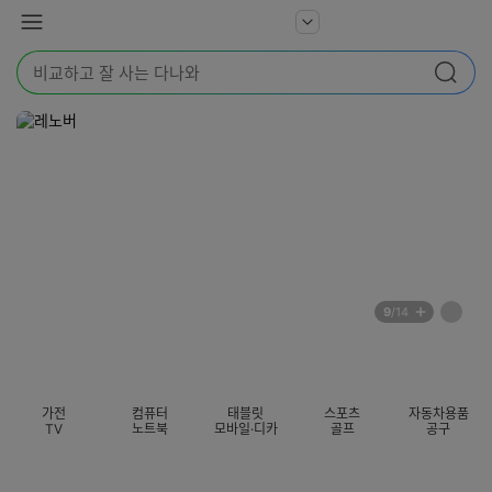
본문 바로가기
다
서
메
나
비
뉴
와
검
스
검색
색
더
어
보
를
기
입
력
해
주
세
요
배
페
9
/14
너
이
전
자
섹션 카테고리
지
체
동
보
롤
기
링
가전
컴퓨터
태블릿
스포츠
자동차용품
멈
TV
노트북
모바일·디카
골프
공구
춤