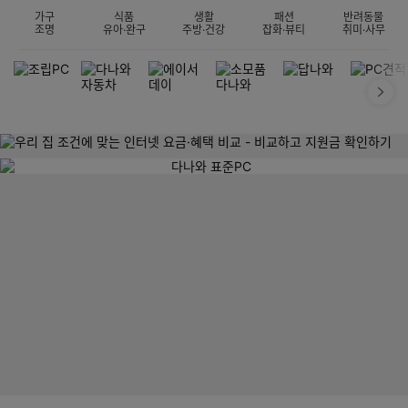
가구
식품
생활
패션
반려동물
조명
유아·완구
주방·건강
잡화·뷰티
취미·사무