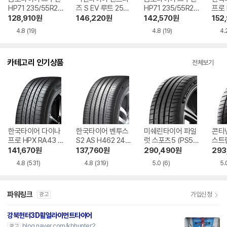
HP71 235/55R20
즈 S EV 루트 255/
HP71 235/55R20
프로 
장착비별도
40R20 전국무료장
지정점무료장착
65/
128,910
원
146,220
원
142,570
원
152
착
별도
4.8
(19)
4.8
(19)
4.
카테고리 인기상품
전체보기
한국타이어 다이나
한국타이어 벤투스
미쉐린타이어 파일
콘티
프로 HPX RA43 2
S2 AS H462 245/
럿 스포츠5 (PS5)
스트
35/55R19
45R18
255/35R19
스 D
141,670
원
137,760
원
290,490
원
293
40R
4.8
(531)
4.8
(319)
5.0
(6)
5.
파워링크
가입신청
광고
강북헌터3D휠얼라이먼트타이어
blog.naver.com/kbhunter2
광고