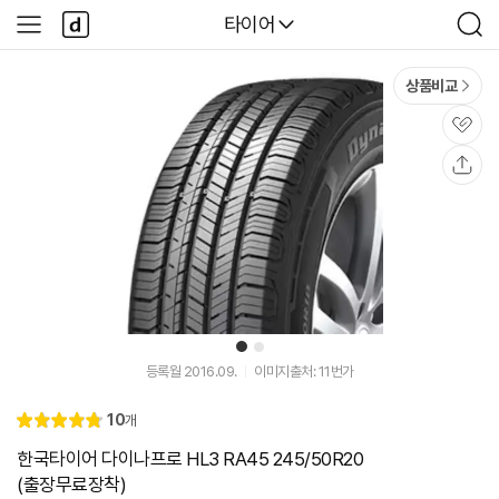
본문 바로가기
다
다나와
타이어
사
검
나
이
색
와
드
메
메
상품비교
인
뉴
관
심
공
유
1
2
등록월 2016.09.
이미지출처: 11번가
리
10
개
별
4.
뷰
점
8
한국타이어 다이나프로 HL3 RA45 245/50R20
(출장무료장착)