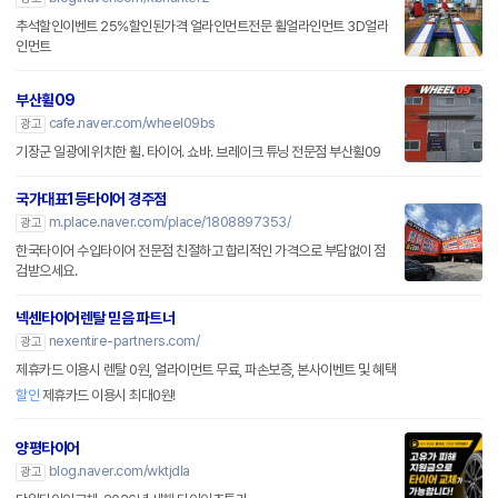
추석할인이벤트 25%할인된가격 얼라인먼트전문 휠얼라인먼트 3D얼라
인먼트
부산휠09
cafe.naver.com/wheel09bs
광고
기장군 일광에 위치한 휠. 타이어. 쇼바. 브레이크 튜닝 전문점 부산휠09
국가대표1등타이어 경주점
m.place.naver.com/place/1808897353/
광고
한국타이어 수입타이어 전문점 친절하고 합리적인 가격으로 부담없이 점
검받으세요.
넥센타이어렌탈 믿음 파트너
nexentire-partners.com/
광고
제휴카드 이용시 렌탈 0원, 얼라이먼트 무료, 파손보증, 본사이벤트 및 혜택
할인
제휴카드 이용시 최대0원!
양평타이어
blog.naver.com/wktjdla
광고