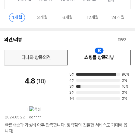
1개월
3개월
6개월
12개월
24개월
의견/리뷰
더보기
10
다나와 상품의견
쇼핑몰 상품리뷰
5점
90%
4.8
10
4점
0%
3점
10%
2점
0%
1점
0%
2024.05.27.
dd****
빠른배송과 가성비 아주 만족합니다. 장착점의 친절한 서비스도 기대해 봅
니다!