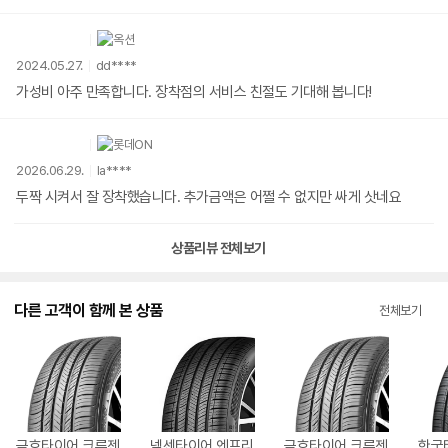
2024.05.27.
dd****
가성비 아주 만족합니다. 장착점의 서비스 친절도 기대해 봅니다!
2026.06.29.
la****
두짝 시켜서 잘 장착했습니다. 추가금액은 어쩔 수 없지만 싸게 삿네요
상품리뷰 전체보기
다른 고객이 함께 본 상품
전체보기
금호타이어 크루젠
넥센타이어 엔프리
금호타이어 크루젠
한국