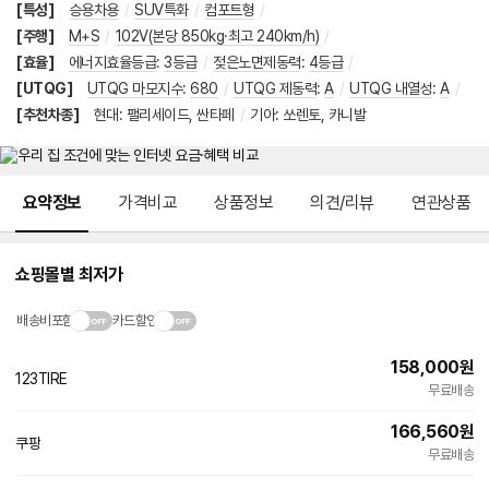
[특성]
승용차용
/
SUV특화
/
컴포트형
/
[주행]
M+S
/
102V(본당 850kg·최고 240km/h)
/
[효율]
에너지효율등급
:
3등급
/
젖은노면제동력
:
4등급
/
[UTQG]
UTQG 마모지수
:
680
/
UTQG 제동력
:
A
/
UTQG 내열성
:
A
/
[추천차종]
현대
:
팰리세이드
,
싼타페
/
기아
:
쏘렌토
,
카니발
메뉴 네비게이션
요약정보
가격비교
상품정보
의견/리뷰
연관상품
쇼핑몰별 최저가
배송비포함
카드할인
158,000
원
123TIRE
네
무료배송
이
버
166,560
원
페
쿠팡
빠른배송
이
무료배송