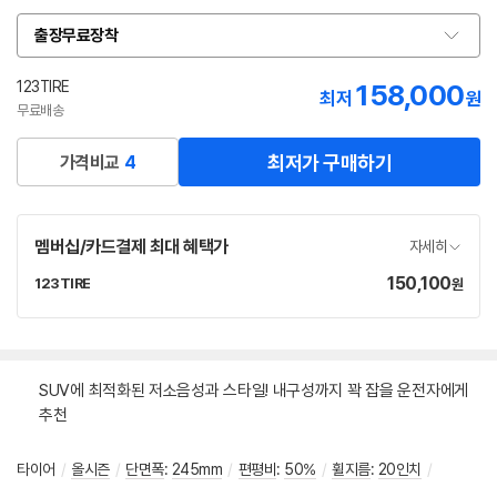
출장무료장착
옵
션
선
123TIRE
158,000
네
최저
원
택
이
무료배송
버
페
최저가 구매하기
가격비교
4
이
멤버십/카드결제 최대 혜택가
자세히
150,100
가
123TIRE
원
네
격
이
버
페
이
SUV에 최적화된 저소음성과 스타일! 내구성까지 꽉 잡을 운전자에게
추천
타이어
/
올시즌
/
단면폭
:
245mm
/
편평비
:
50%
/
휠지름
:
20인치
/