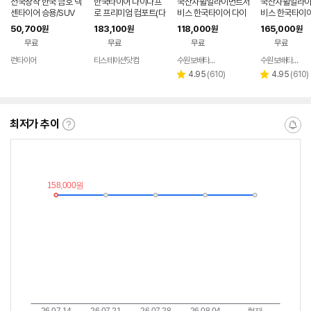
전국장착 한국 금호 넥
한국타이어 다이나프
국산차휠얼라이먼트서
국산차휠얼라
센타이어 승용/SUV
로 프리미엄 컴포트(다
비스 한국타이어 다이
비스 한국타이어
타이어 모음전
이나프로 HPX) 235/
나프로 HPX 235551
나프로 HPX 2
50,700
183,100
118,000
165,000
원
원
원
원
55R19 2355519
9 235 55 19, 1개
20 255 45 20
무료
무료
무료
무료
런타이어
티스테이션닷컴
수원보배타이어
수원보배타이어
네이버
네이버
페이
페이
리
리
4.95
(
610
)
4.95
(
610
)
별
별
뷰
뷰
점
점
수
수
최저가 추이
최
알
저
림
가
받
추
는
이
중
란?