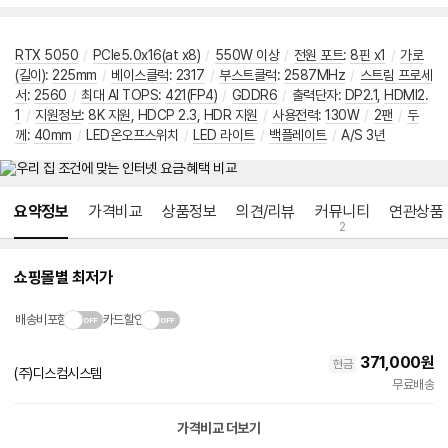
RTX 5050
/
PCIe5.0x16(at x8)
/
550W 이상
/
전원 포트
:
8핀 x1
/
가로
(길이)
:
225mm
/
베이스클럭
:
2317
/
부스트클럭
:
2587MHz
/
스트림 프로세
서
:
2560
/
최대 AI TOPS
:
421(FP4)
/
GDDR6
/
출력단자
:
DP2.1
,
HDMI2.
1
/
지원정보
:
8K 지원
,
HDCP 2.3
,
HDR 지원
/
사용전력
:
130W
/
2팬
/
두
께
:
40mm
/
LED온오프스위치
/
LED 라이트
/
백플레이트
/
A/S 3년
메뉴 네비게이션
요약정보
가격비교
상품정보
의견/리뷰
커뮤니티
연관상품
2
쇼핑몰별 최저가
배송비포함
카드할인
371,000
원
현금
(주)디스컴시스템
무료배송
가격비교 더보기