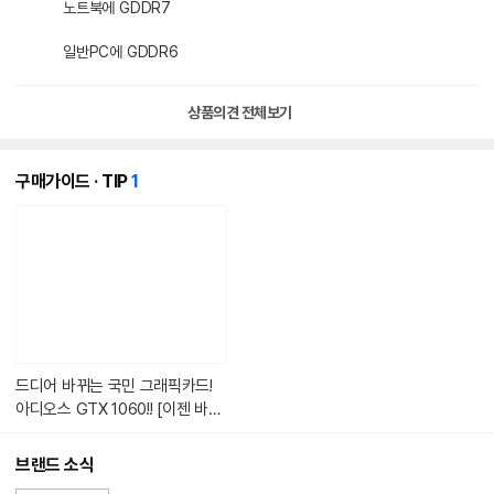
노트북에 GDDR7
일반PC에 GDDR6
상품의견 전체보기
개
구매가이드 · TIP
1
의
콘
텐
츠
가
있
습
니
다.
드디어 바뀌는 국민 그래픽카드!
아디오스 GTX 1060!! [이젠 바꿨
으면 좋겠네]
브랜드 소식