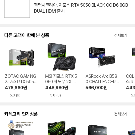
갤럭시코리아, 지포스 RTX 5050 BLACK OC D6 8GB
DUAL HDMI 출시
다른 고객이 함께 본 상품
전체보기
ZOTAC GAMING
MSI 지포스 RTX 5
ASRock Arc B58
COL
지포스 RTX 5050
050 쉐도우 2X OC
0 CHALLENGER
스 RT
Twin Edge D6 8
D6 8GB
OC D6 12GB
tle 
476,660
원
448,980
원
566,000
원
443
GB
GB
5.0
(9)
5.0
(3)
5.
카테고리 인기상품
전체보기