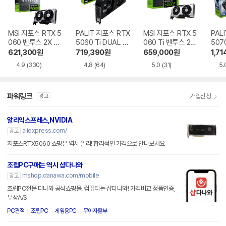
MSI 지포스 RTX 5
PALIT 지포스 RTX
MSI 지포스 RTX 5
PAL
060 벤투스 2X OC
5060 Ti DUAL D
060 Ti 벤투스 2X
507
D7 8GB
7 8GB 이엠텍
OC 플러스 D7 8G
PRO
621,300
원
719,390
원
659,000
원
1,71
B
이엠
4.9
(330)
4.8
(64)
5.0
(31)
5.
파워링크
가입신청
광고
알리익스프레스,NVIDIA
aliexpress.com/
광고
지포스RTX5060 쇼핑은 역시 알리! 합리적인 가격으로 만나보세요
조립PC구매는 역시 샵다나와
mshop.danawa.com/mobile
광고
조립PC전문 다나와 공식쇼핑몰. 컴퓨터는 샵다나와! 가격비교 정품인증,
무상A/S
PC견적
조립PC
게임용PC
무이자할부