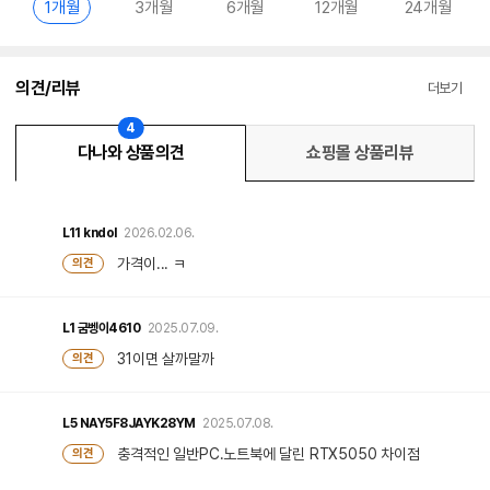
1개월
3개월
6개월
12개월
24개월
의견/리뷰
더보기
4
다나와 상품의견
쇼핑몰 상품리뷰
L11
kndol
2026.02.06.
가격이... ㅋ
의견
L1
굼벵이4610
2025.07.09.
31이면 살까말까
의견
L5
NAY5F8JAYK28YM
2025.07.08.
충격적인 일반PC.노트북에 달린 RTX5050 차이점
의견