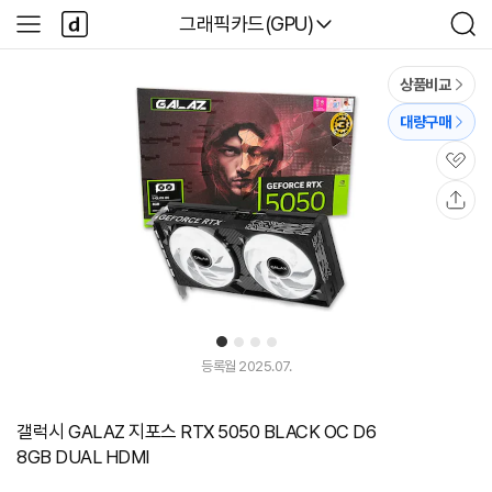
본문 바로가기
다
다나와
그래픽카드(GPU)
사
검
나
이
색
와
드
메
메
상품비교
인
뉴
대량구매
관
심
공
유
1
2
3
4
등록월 2025.07.
갤럭시 GALAZ 지포스 RTX 5050 BLACK OC D6
8GB DUAL HDMI