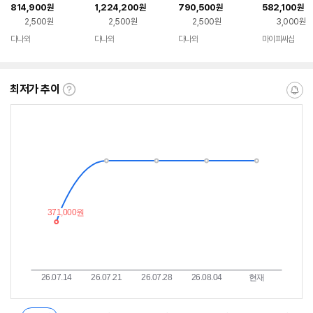
D7 8GB Nano LP 제
GB TWIN X2
C ICE D7 8GB 제이
LTRA DUO O
814,900
1,224,200
790,500
582,100
원
원
원
원
이씨현
씨현
8GB 도우정보
2,500원
2,500원
2,500원
3,000원
다나와
다나와
다나와
마이피씨샵
네이버
네이버
네이버
페이
페이
페이
최저가 추이
최
알
저
림
가
받
추
는
이
중
란?