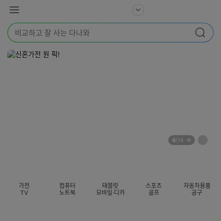
본문 바로가기
다
서
메
나
비
뉴
와
검
스
검색
색
더
어
보
를
기
입
력
해
주
세
요
배
페
6
/14
너
이
전
자
섹션 카테고리
지
체
동
보
롤
기
링
가전
컴퓨터
태블릿
스포츠
자동차용품
멈
TV
노트북
모바일·디카
골프
공구
춤