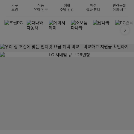
가구
식품
생활
패션
반려동물
조명
유아·완구
주방·건강
잡화·뷰티
취미·사무