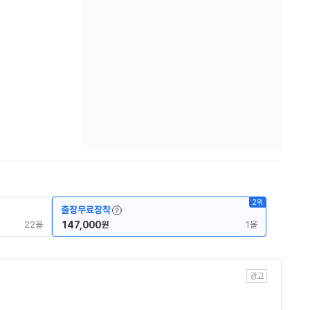
2위
용어사전 레이어 보기
출장무료장착
22몰
147,000
1몰
원