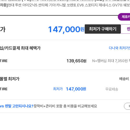
차종]
현대
:
투싼
,
아이오닉5
,
싼타페
/
기아
:
카니발
,
쏘렌토
,
EV6
,
스포티지
/
제네시스
:
GV70
/
쉐보
제휴카
147,000
가
원
최저가 구매하기
십/카드결제 최대 혜택가
다나와 최저가
TIRE
139,650
N+멤버십 최대 7,350원 
원
네
이
버
몰별 최저가
배송비
페
147,000
TIRE
최저가
원
무료배송
이
네
이
버
 vs 렌탈 고민되시나요?
장착비+관리비 포함 총 비용을 비교해보세요
페
이