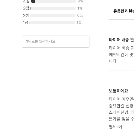
4
점
9
%
3
점
1
%
유용한 리뷰
2
점
0
%
1
점
1
%
타이어 배송 관
타이어 배송 
예약시간에 맞춰
니다
보통이에요
타이어 매우만
중요한걸 신경
스테이션임. 
본가를 찾을 
보고 거의 1시
펼쳐보기
수석은 41이