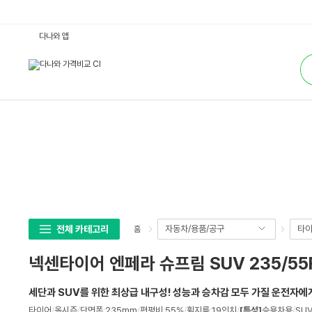
넥
다나와 앱
센
타
통
이
합
어
검
엔
색
페
라
슈
프
림
S
U
V
2
3
5/
5
5
R
1
전체 카테고리
자동차/용품/공구
타이
홈
9
(출
장
넥센타이어 엔페라 슈프림 SUV 235/55
무
료
장
세단과 SUV를 위한 최상급 내구성! 성능과 승차감 모두 가질 운전자에
착)
:
상
타이어
/
올시즌
/
단면폭
:
235mm
/
편평비
:
55%
/
휠지름
:
19인치
/
[특성]
승용차용
/
SU
다