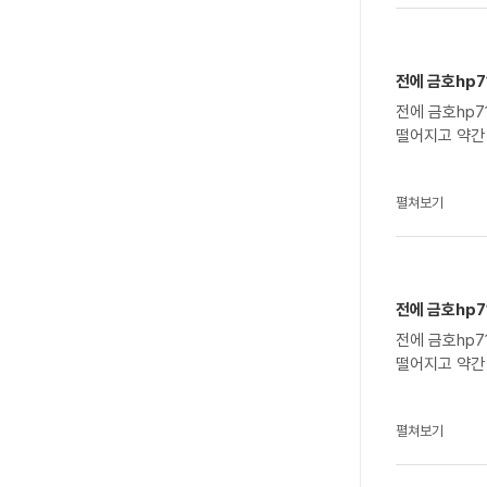
씀드리는데 타
기압 보러가야
니다.
전에 금호hp7
전에 금호hp71 타고 다
떨어지고 약간
펼쳐보기
전에 금호hp7
전에 금호hp71 타고 다
떨어지고 약간
펼쳐보기