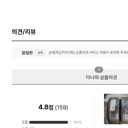
의견/리뷰
알림판
[※필독][주의사항] 상품의견 서비스 이용시 유의해 주세요
알림
잦은 오류, PC속도 잡자! PC안정화 위해 이건 꼭!
알림
1
다나와 상품의견
4.8
점
(
159
)
5
점
89
%