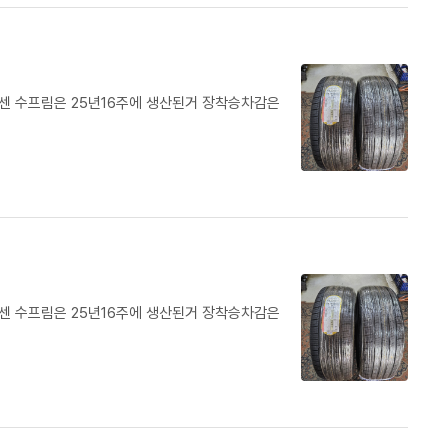
같습니다.판매자분이 당연히 해야할껄 안해주셔서 귀찮게 다시 타이어 공
일 기본인 아니 당연히 맞춰야 할 타이어 공기압도 안맞는디...아쉬웠습