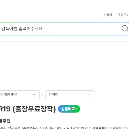
자동차
조립PC
어/휠/배터리
타이어
R19 (출장무료장착)
상품비교
게 추천
V특화
/
컴포트형
/
[주행]
M+S
/
105V(본당 925kg·최고 240km/h)
/
[효율]
에너지효율등급
:
3