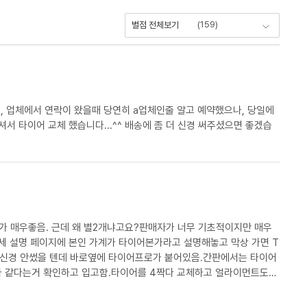
(
159
)
별점 전체보기
, 업체에서 연락이 왔을때 당연히 a업체인줄 알고 예약했으나, 당일에
서 타이어 교체 했습니다...^^ 배송에 좀 더 신경 써주셨으면 좋겠습
비가 매우좋음. 근데 왜 별2개냐고요?판매자가 너무 기초적이지만 매우
세 설명 페이지에 본인 가계가 타이어본가라고 설명해놓고 막상 가면 T
 신경 안썼을 텐데 바로옆에 타이어프로가 붙어있음.간판에서는 타이어
가 같다는거 확인하고 입고함.타이어를 4짝다 교체하고 얼라이먼트도
이어 공기압을 안보고 대충넣는건지 압력이 앞바퀴 운전석은 36정도고 조
건지...고속도로 휴게소에서 무료 바람넣는 기계보다도 못하네요.다시말