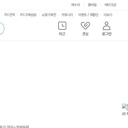
에누리
몰테일
메이크샵
서
PC견적
PC구매상담
쇼핑기획전
커뮤니티
이벤트
/
체험단
더보기
비
검
색
최근
관심
로그인
스
등급
/
젖은노면제동력
: