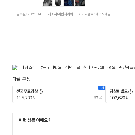
등록월: 2021.04.
제조사:
넥센타이어
이미지출처: 제조사제공
다른 구성
1위
용어사전 레이어 보기
용어
전국무료장착
장착비별도
115,730
67몰
102,620
원
원
이런 상품 어때요?