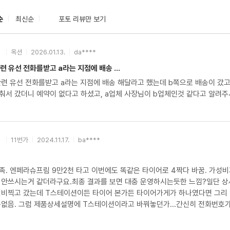
순
최신순
포토 리뷰만 보기
옥션
2026.01.13.
da****
련 유선 전화를받고 a라는 지점에 배송 ...
관련 유선 전화를받고 a라는 지점에 배송 해달라고 했는데 b쪽으로 배송이 갔고
서 갔더니 예약이 없다고 하셨고, a업체 사장님이 b업체인것 같다고 알려주셔
11번가
2024.11.17.
ba****
족. 엔페라슈프림 9만2천 타고 이번에도 똑같은 타이어로 4짝다 바꿈. 가성
 안쓰시는거 같더라구요.최종 결과를 보면 대충 운영하시는듯한 느낌?일단 상
네비찍고 갔는데 T스테이션이든 타이어 본가든 타이어가게가 하나였다면 그리
수없음. 그럼 제품상세설명에 T스테이션이라고 바꿔놓던가...간신히 전화번호
간30분정도 걸림.얼라이먼트 비용 5.5만원 지불하고 집에오는데...하...타
네요. 뒷바퀴는 그나마 39에 41이네요. 아니면 압력게이지가 고장난걸 쓰시는