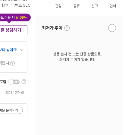
레
:
캡티바
/
벤츠
:
GLC
관심
공유
신고
인쇄
드 이용 시
월 0원~
툴
최저가 추이
렌탈 상담하기
알
팁
림
보
받
기
기
보다 낮아요!
상품 출시 전 또는 단종 상품으로,
최저가 추이가 없습니다.
툴팁보기
적립 시
툴
 포함
팁
보
최대 12개월
기
비용 분석하기