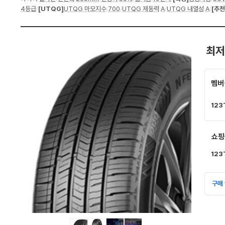
세
나
4등급
/
[UTQG]
UTQG 마모지수
:
700
/
UTQG 제동력
:
A
/
UTQG 내열성
:
A
/
[추천
스
와
펙
가
격
비
교
최저
멤버
123
쇼핑
123
구매