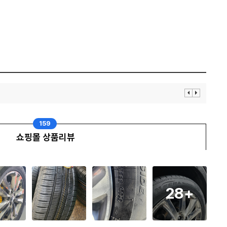
이
다
전
음
보
보
기
기
159
쇼핑몰 상품리뷰
28
+