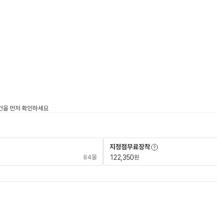
사전 레이어 보기
용어사전 레이어 보기
지정점무료장착
84몰
122,350
원