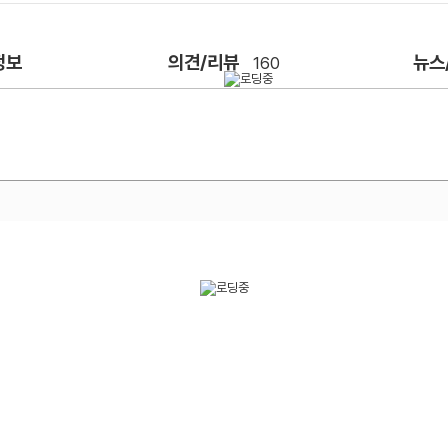
정보
의견/리뷰
뉴스
160