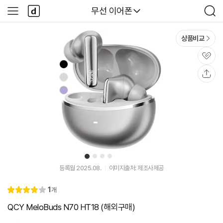
본문 바로가기
다
다나와
무선 이어폰
사
검
나
이
색
와
드
메
메
상품비교
인
뉴
관
심
공
유
1
2
3
4
유
유
튜
튜
등록월 2025.08.
이미지출처: 제조사제공
브
브
동
동
리
1
개
영
영
별
4.
뷰
상
상
점
0
QCY MeloBuds N70 HT18 (해외구매)