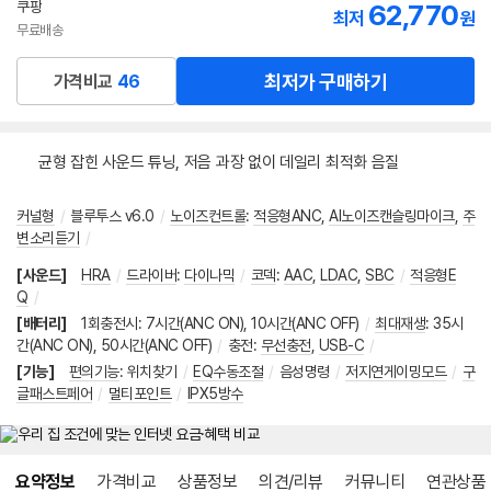
쿠팡
62,770
최저
원
무료배송
최저가 구매하기
가격비교
46
균형 잡힌 사운드 튜닝, 저음 과장 없이 데일리 최적화 음질
커널형
/
블루투스 v6.0
/
노이즈컨트롤
:
적응형ANC
,
AI노이즈캔슬링마이크
,
주
변소리듣기
/
[사운드]
HRA
/
드라이버
:
다이나믹
/
코덱
:
AAC
,
LDAC
,
SBC
/
적응형E
Q
/
[배터리]
1회충전시
:
7시간(ANC ON), 10시간(ANC OFF)
/
최대재생
:
35시
간(ANC ON), 50시간(ANC OFF)
/
충전
:
무선충전
,
USB-C
/
[기능]
편의기능
:
위치찾기
/
EQ수동조절
/
음성명령
/
저지연게이밍모드
/
구
글패스트페어
/
멀티포인트
/
IPX5방수
메뉴 네비게이션
요약정보
가격비교
상품정보
의견/리뷰
커뮤니티
연관상품