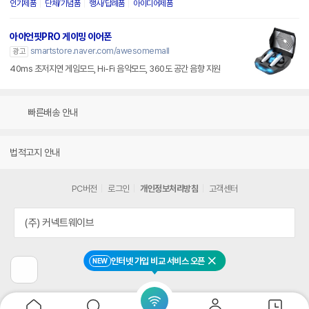
인기제품
단체/기념품
행사/답례품
아이디어제품
아이언핏PRO 게이밍 이어폰
smartstore.naver.com/awesomemall
광고
40ms 초저지연 게임모드, Hi-Fi 음악모드, 360도 공간 음향 지원
빠른배송 안내
법적고지 안내
PC버전
로그인
개인정보처리방침
고객센터
(주) 커넥트웨이브
인터넷 가입 비교 서비스 오픈
NEW
닫기
이
전
페
이