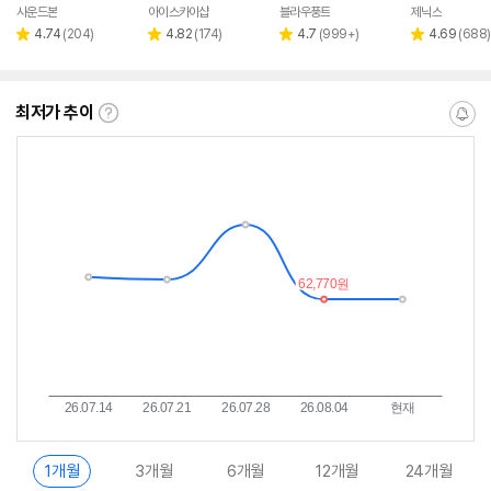
사운드본
아이스카이샵
블라우풍트
제닉스
네이버
네이버
페이
페이
리
리
리
리
4.74
(
204
)
4.82
(
174
)
4.7
(
999+
)
4.69
(
688
)
별
별
별
별
뷰
뷰
뷰
뷰
점
점
점
점
수
수
수
수
최저가 추이
최
알
저
림
가
받
추
는
이
중
란?
1개월
3개월
6개월
12개월
24개월