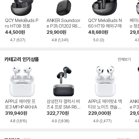
QCY MeloBuds P
ANKER Soundcor
QCY MeloBuds N
베이스
ro HT08 정품
e P31i D1202 R60
60 HT19 해외구매
o 정
i NC 정품
44,500
원
29,900
원
48,680
원
29,
4.7
(527)
4.8
(1,341)
5.0
(3)
4.
카테고리 인기상품
전체보기
APPLE 에어팟 프
삼성전자 갤럭시 버
APPLE 에어팟4 액
ANK
로3 MFHP4KH/A
즈4 프로 SM-R64
티브 노이즈 캔슬링
e P3
0
MXP93KH/A
i NC
319,940
원
322,770
원
229,000
원
29,
4.8
(1,815)
4.9
(1,838)
4.9
(2,477)
4.