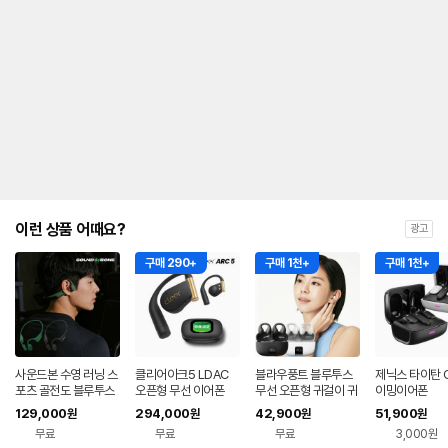
이런 상품 어때요?
광고
구매 290+
구매 1천+
구매 1천+
사운드본 수영 러닝 스
클리어아크5 LDAC
블라우풍트 블루투스
제닉스 타이탄 G
포츠 골전도 블루투스
오픈형 무선 이어폰
무선 오픈형 귀걸이 귀
이밍이어폰
오픈형 무선 이어폰 R
찌형 이어폰 귀걸이형
129,000
294,000
42,900
51,900
원
원
원
원
S01 런소닉
이어클립 러닝 귀찌이
무료
무료
무료
3,000원
어폰