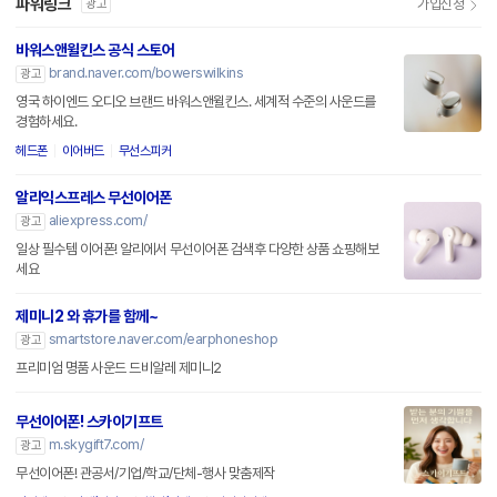
파워링크
가입신청
광고
바워스앤윌킨스 공식 스토어
brand.naver.com/bowerswilkins
광고
영국 하이엔드 오디오 브랜드 바워스앤윌킨스. 세계적 수준의 사운드를
경험하세요.
헤드폰
이어버드
무선스피커
알리익스프레스 무선이어폰
aliexpress.com/
광고
일상 필수템 이어폰! 알리에서 무선이어폰 검색후 다양한 상품 쇼핑해보
세요
제미니2 와 휴가를 함께~
smartstore.naver.com/earphoneshop
광고
프리미엄 명품 사운드 드비알레 제미니2
무선이어폰! 스카이기프트
m.skygift7.com/
광고
무선이어폰! 관공서/기업/학교/단체-행사 맞춤제작