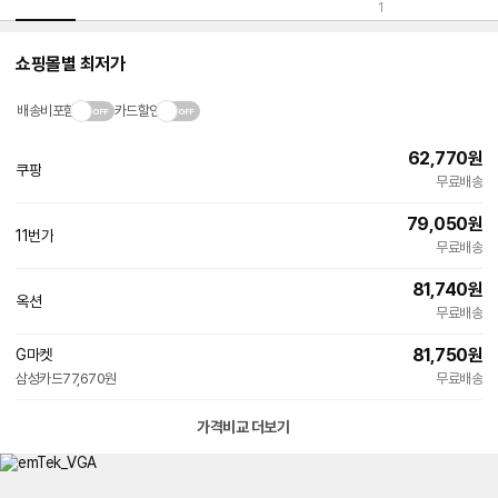
1
쇼핑몰별 최저가
배송비포함
카드할인
62,770
원
쿠팡
무료배송
79,050
원
11번가
빠른배송
무료배송
81,740
원
옥션
무료배송
81,750
원
G마켓
삼성카드
77,670원
무료배송
가격비교 더보기