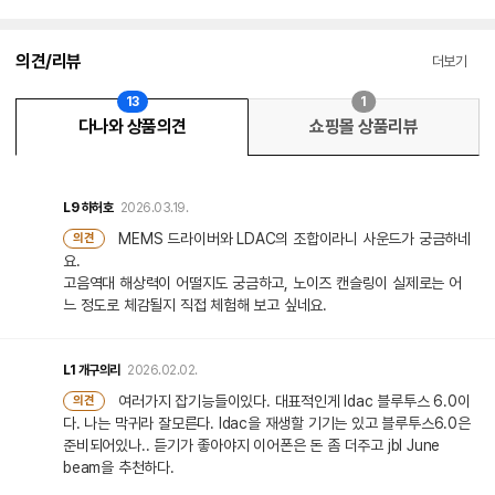
의견/리뷰
더보기
13
1
다나와 상품의견
쇼핑몰 상품리뷰
L9
하허호
2026.03.19.
MEMS 드라이버와 LDAC의 조합이라니 사운드가 궁금하네
의견
요.
고음역대 해상력이 어떨지도 궁금하고, 노이즈 캔슬링이 실제로는 어
느 정도로 체감될지 직접 체험해 보고 싶네요.
L1
개구의리
2026.02.02.
여러가지 잡기능들이있다. 대표적인게 ldac 블루투스 6.0이
의견
다. 나는 막귀라 잘모른다. ldac을 재생할 기기는 있고 블루투스6.0은
준비되어있나.. 듣기가 좋아야지 이어폰은 돈 좀 더주고 jbl June
beam을 추천하다.