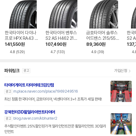
한국타이어 다이나
한국타이어 벤투스
금호타이어 솔루스
한국
프로 HPX RA43 2
S2 AS H462 215/
어드밴스 215/55R
S2 A
35/55R19
55R17
17
45R
141,550
원
107,490
원
89,360
원
137
4.8
(529)
4.7
(133)
4.9
(39)
4.
파워링크
가입신청
광고
타이어게이트 타이어테크검단점
m.place.naver.com/place/1969249516
광고
최신 정품 한국타이어, 금호타이어, 넥센타이어 3+1 초특가 세일 판매!
강북헌터3D휠얼라이먼트타이어
blog.naver.com/kbhunter2
광고
추석할인이벤트 25%할인된가격 얼라인먼트전문 휠얼라인먼트 3D얼라
인먼트