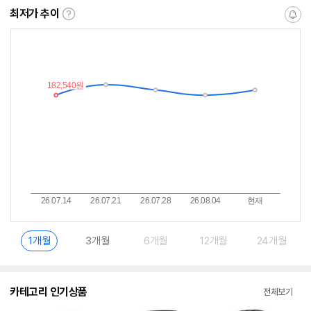
최저가 추이
최
알
저
림
가
받
추
는
이
중
란?
1개월
3개월
6개월
12개월
24개월
카테고리 인기상품
전체보기