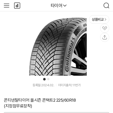
본문 바로가기
다
다나와
타이어
사
검
나
이
색
와
드
메
메
상품비교
인
뉴
관
심
공
유
1
2
유
유
유
튜
튜
튜
등록월 2024.02.
이미지출처: 11번가
브
브
브
동
동
동
영
영
영
콘티넨탈타이어 올시즌 콘택트2 225/60R18
상
상
상
(지정점무료장착)