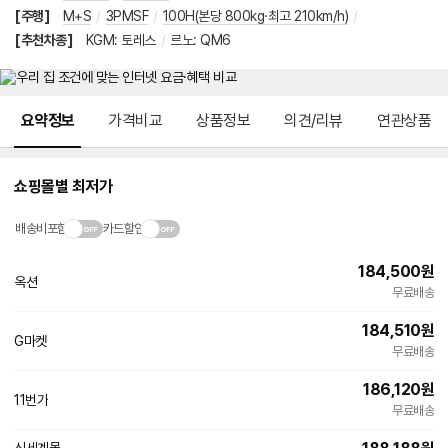
[주행]
M+S
/
3PMSF
/
100H(본당 800kg·최고 210km/h)
/
[추천차종]
KGM
:
토레스
/
르노
:
QM6
메뉴 네비게이션
요약정보
가격비교
상품정보
의견/리뷰
연관상품
쇼핑몰별 최저가
배송비포함
카드할인
184,500
원
옥션
무료배송
184,510
원
G마켓
무료배송
186,120
원
11번가
무료배송