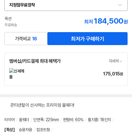
지정점무료장착
옵
션
선
옥션
184,500
최저
원
택
무료배송
최저가 구매하기
가격비교
16
멤버십/카드결제 최대 혜택가
자세히
175,015
가
원
격
콘티넨탈이 선사하는 프리미엄 올웨더!
타이어
/
올웨더
/
단면폭
:
225mm
/
편평비
:
60%
/
휠지름
:
18인치
/
[특성]
승용차용
/
컴포트형
/