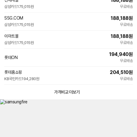
188,188
원
신세계몰
삼성카드
175,015원
무료배송
188,188
원
SSG.COM
삼성카드
175,015원
무료배송
188,188
원
이마트몰
삼성카드
175,015원
무료배송
194,940
원
롯데ON
무료배송
204,510
원
롯데홈쇼핑
KB국민카드
194,280원
무료배송
가격비교 더보기