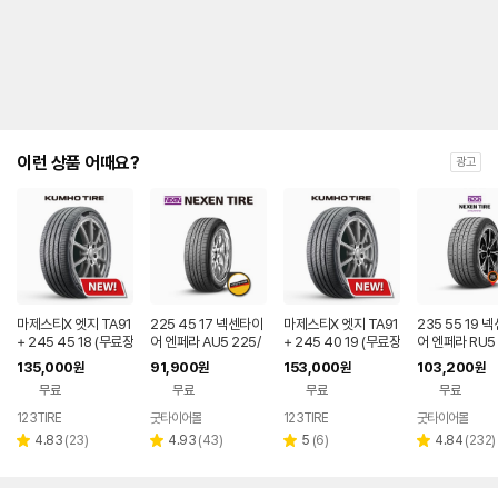
이런 상품 어때요?
광고
마제스티X 엣지 TA91
225 45 17 넥센타이
마제스티X 엣지 TA91
235 55 19 
+ 245 45 18 (무료장
어 엔페라 AU5 225/
+ 245 40 19 (무료장
어 엔페라 RU5 
착/전국택배)
45R17 전국무료장착
착/전국택배)
55R19 전국
135,000
91,900
153,000
103,200
원
원
원
원
AU5 2254517
RU5 235551
무료
무료
무료
무료
123TIRE
굿타이어몰
123TIRE
굿타이어몰
리
리
리
리
4.83
(
23
)
4.93
(
43
)
5
(
6
)
4.84
(
232
)
별
별
별
별
뷰
뷰
뷰
뷰
점
점
점
점
수
수
수
수